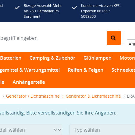
nd
Riesige Auswahl: Mehr
Kundenservice von KFZ-
als 260 Hersteller im
Experten 08165 /
Sortiment
5093200
An
Batterien
Camping & Zubehör
Glühlampen
Motor
egemittel & Wartungsmittel
Reifen & Felgen
Schneeket
le
Anhängerteile
Generator / Lichtmaschine
Generator & Lichtmaschine
ERA
llständig. Bitte vervollständigen Sie Ihre Angaben.