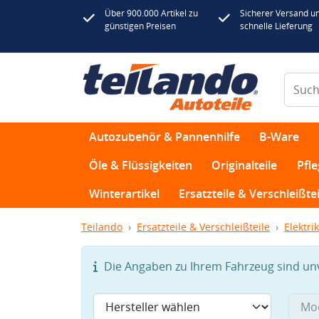
Über 900.000 Artikel zu
Sicherer Versand u
günstigen Preisen
schnelle Lieferung
Autozubehör & Pannenhilfe
B-Ware
Öle & Flüssigkeiten
Originalteile
Pfl
Winterartikel
Ersatzteile & Verschleißtei
Teilando
Ersatzteile & Verschleißteile
Elektrik
Die Angaben zu Ihrem Fahrzeug sind unvo