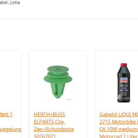
tor, Lima
fett 1
HERTH+BUSS
Gabelöl LIQUI M
ELPARTS Clip,
2715 Motorbike 
iegelung
Zier-/Schutzleiste
Oil 10W medium
50267071
Motorrad 1 Liter