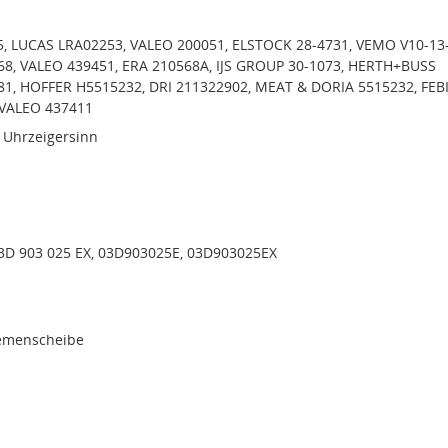
, LUCAS LRA02253, VALEO 200051, ELSTOCK 28-4731, VEMO V10-13
68, VALEO 439451, ERA 210568A, IJS GROUP 30-1073, HERTH+BUSS
1, HOFFER H5515232, DRI 211322902, MEAT & DORIA 5515232, FEB
 VALEO 437411
 Uhrzeigersinn
03D 903 025 EX, 03D903025E, 03D903025EX
iemenscheibe