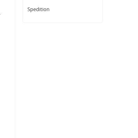
Spedition
-
I