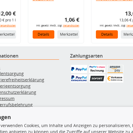
12,00 €
13,
1,06 €
0 € pro 1 l
13,06 € 
Versandkosten
inkl. gesetzl. MwSt., zzgl.
Versandkosten
inkl. gesetzl. MwSt., zzgl.
Versa
erkzettel
Details
Merkzettel
Details
Merkz
mationen
Zahlungsarten
B
ölentsorgung
rierefreiheitserklärung
terieentsorgung
enschutzerklärung
ressum
errufsbelehrung
erruf des Vertrags
ngen
lung & Versand
 verwenden Cookies, um Inhalte und Anzeigen zu personalisieren, 
ien anbieten zu können und die Zugriffe auf unserer Website zu