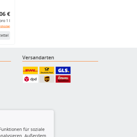
06 €
pro 1 l
ndkosten
ettel
Versandarten
Funktionen für soziale
 analysieren. Außerdem