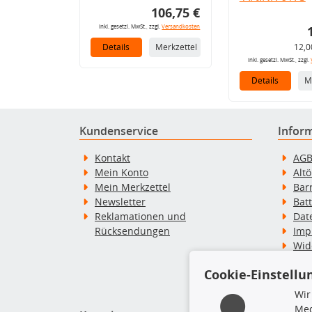
106,75 €
inkl. gesetzl. MwSt., zzgl.
Versandkosten
Details
Merkzettel
12,0
inkl. gesetzl. MwSt., zzgl.
Details
M
Kundenservice
Infor
Kontakt
AG
Mein Konto
Alt
Mein Merkzettel
Bar
Newsletter
Bat
Reklamationen und
Dat
Rücksendungen
Imp
Wid
Wid
Cookie-Einstellu
Zah
Wir
Med