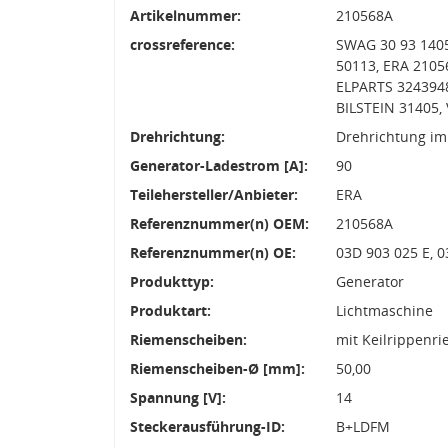
Artikelnummer:
210568A
crossreference:
SWAG 30 93 1405
50113, ERA 2105
ELPARTS 3243948
BILSTEIN 31405,
Drehrichtung:
Drehrichtung im
Generator-Ladestrom [A]:
90
Teilehersteller/Anbieter:
ERA
Referenznummer(n) OEM:
210568A
Referenznummer(n) OE:
03D 903 025 E, 
Produkttyp:
Generator
Produktart:
Lichtmaschine
Riemenscheiben:
mit Keilrippenr
Riemenscheiben-Ø [mm]:
50,00
Spannung [V]:
14
Steckerausführung-ID:
B+LDFM