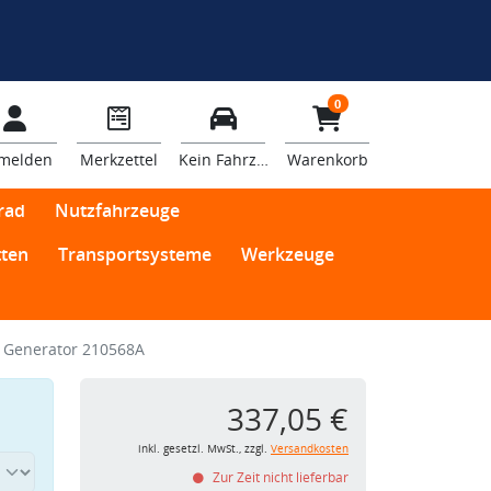
0
melden
Merkzettel
Kein Fahrzeug
Warenkorb
rad
Nutzfahrzeuge
ten
Transportsysteme
Werkzeuge
 Generator 210568A
337,05 €
inkl. gesetzl. MwSt., zzgl.
Versandkosten
Zur Zeit nicht lieferbar