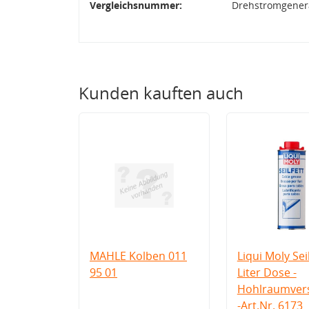
Vergleichsnummer:
Drehstromgenera
Kunden kauften auch
MAHLE Kolben 011
Liqui Moly Seil
95 01
Liter Dose -
Hohlraumvers
-Art.Nr. 6173