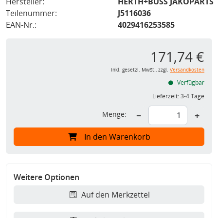
Hersteller:
HERTH+BUSS JAKOPARTS
Teilenummer:
J5116036
EAN-Nr.:
4029416253585
171,74 €
inkl. gesetzl. MwSt., zzgl.
Versandkosten
Verfügbar
Lieferzeit:
3-4 Tage
Menge:
−
+
In den Warenkorb
Weitere Optionen
Auf den Merkzettel