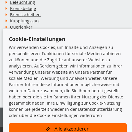
Beleuchtung
Bremsbeläge
Bremsscheiben
Kupplungssatz
Querlenker
Radlager
Cookie-Einstellungen
Stoßdämpfer
Wir verwenden Cookies, um Inhalte und Anzeigen zu
personalisieren, Funktionen für soziale Medien anbieten
TecDoc Inside
zu können und die Zugriffe auf unserer Website zu
analysieren. Außerdem geben wir Informationen zu Ihrer
Verwendung unserer Website an unsere Partner für
soziale Medien, Werbung und Analysen weiter. Unsere
Partner führen diese Informationen möglicherweise mit
Die hier angezeigten Daten insbesondere die gesamte Datenbank dürfen
weiteren Daten zusammen, die Sie ihnen bereit gestellt
nicht kopiert werden.
haben oder die sie im Rahmen Ihrer Nutzung der Dienste
gesammelt haben. Ihre Einwilligung zur Cookie-Nutzung
Es ist zu unterlassen, die Daten oder die gesamte Datenbank ohne
können Sie jederzeit wieder in der Datenschutzerklärung
vorherige Zustimmung von TecDoc zu vervielfältigen, zu verbreiten
oder über die Cookie-Einstellungen widerrufen.
und/oder diese Handlungen durch Dritte ausführen zu lassen. Ein
Zuwiderhandeln stellt eine Urheberrechtsverletzung dar und wird verfolgt.
Alle akzeptieren
Bitte prüfen Sie, ob das über unseren Onlineshop identifizierte Ersatzteil