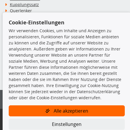
Kupplungssatz
Querlenker
Radlager
Cookie-Einstellungen
Stoßdämpfer
Wir verwenden Cookies, um Inhalte und Anzeigen zu
personalisieren, Funktionen für soziale Medien anbieten
TecDoc Inside
zu können und die Zugriffe auf unserer Website zu
analysieren. Außerdem geben wir Informationen zu Ihrer
Verwendung unserer Website an unsere Partner für
soziale Medien, Werbung und Analysen weiter. Unsere
Partner führen diese Informationen möglicherweise mit
Die hier angezeigten Daten insbesondere die gesamte Datenbank dürfen
weiteren Daten zusammen, die Sie ihnen bereit gestellt
nicht kopiert werden.
haben oder die sie im Rahmen Ihrer Nutzung der Dienste
gesammelt haben. Ihre Einwilligung zur Cookie-Nutzung
Es ist zu unterlassen, die Daten oder die gesamte Datenbank ohne
können Sie jederzeit wieder in der Datenschutzerklärung
vorherige Zustimmung von TecDoc zu vervielfältigen, zu verbreiten
oder über die Cookie-Einstellungen widerrufen.
und/oder diese Handlungen durch Dritte ausführen zu lassen. Ein
Zuwiderhandeln stellt eine Urheberrechtsverletzung dar und wird verfolgt.
Alle akzeptieren
Bitte prüfen Sie, ob das über unseren Onlineshop identifizierte Ersatzteil
auch tatsächlich dem gesuchten Ersatzteil entspricht.
Einstellungen
Gegebenenfalls sind ergänzende Informationen notwendig, um