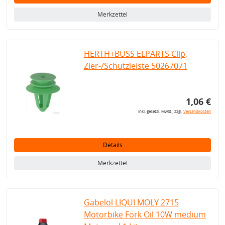
Merkzettel
HERTH+BUSS ELPARTS Clip,
Zier-/Schutzleiste 50267071
1,06 €
inkl. gesetzl. MwSt., zzgl.
Versandkosten
Details
Merkzettel
Gabelöl LIQUI MOLY 2715
Motorbike Fork Oil 10W medium