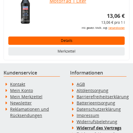
Motorrad 1 Liter
13,06 €
13,06 € pro 1 l
inkl. gesetzl. MwSt., zzgl.
Versandkosten
Details
Merkzettel
Kundenservice
Informationen
Kontakt
AGB
Mein Konto
Altölentsorgung
Mein Merkzettel
Barrierefreiheitserklärung
Newsletter
Batterieentsorgung
Reklamationen und
Datenschutzerklärung
Rücksendungen
Impressum
Widerrufsbelehrung
Widerruf des Vertrags