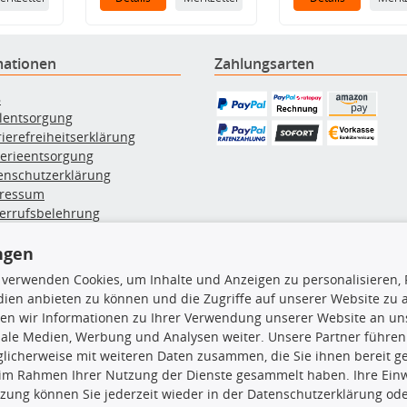
mationen
Zahlungsarten
B
ölentsorgung
rierefreiheitserklärung
terieentsorgung
enschutzerklärung
ressum
errufsbelehrung
erruf des Vertrags
lung & Versand
ngen
 verwenden Cookies, um Inhalte und Anzeigen zu personalisieren, 
ien anbieten zu können und die Zugriffe auf unserer Website zu
rodukte
TecDoc Inside
en wir Informationen zu Ihrer Verwendung unserer Website an uns
iale Medien, Werbung und Analysen weiter. Unsere Partner führen
euchtung
licherweise mit weiteren Daten zusammen, die Sie ihnen bereit ge
msbeläge
 im Rahmen Ihrer Nutzung der Dienste gesammelt haben. Ihre Einwi
msscheiben
zung können Sie jederzeit wieder in der Datenschutzerklärung ode
plungssatz
Die hier angezeigten Daten insbesond