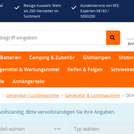
nd
Riesige Auswahl: Mehr
Kundenservice von KFZ-
als 260 Hersteller im
Experten 08165 /
Sortiment
5093200
An
Batterien
Camping & Zubehör
Glühlampen
Motor
egemittel & Wartungsmittel
Reifen & Felgen
Schneeket
le
Anhängerteile
Generator / Lichtmaschine
Generator & Lichtmaschine
DEN
llständig. Bitte vervollständigen Sie Ihre Angaben.