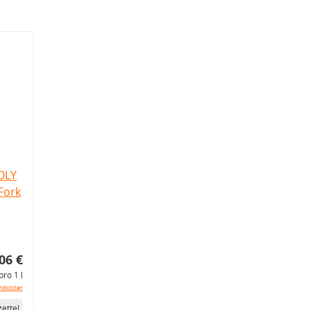
OLY
Fork
06 €
pro 1 l
ndkosten
ettel