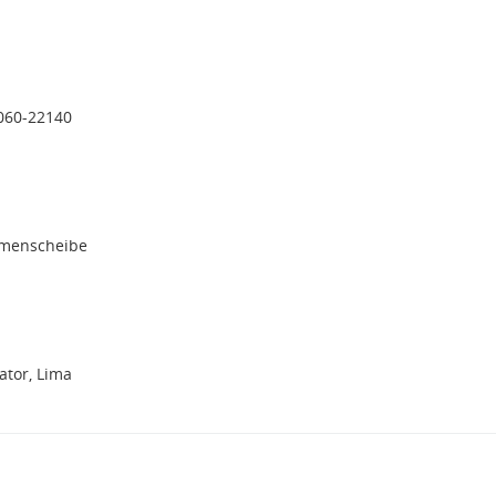
060-22140
emenscheibe
tor, Lima