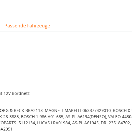
Passende Fahrzeuge
it 12V Bordnetz
BORG & BECK BBA2118, MAGNETI MARELLI 063377429010, BOSCH 0 
K 28-3885, BOSCH 1 986 A01 685, AS-PL A6194(DENSO), VALEO 4430
PARTS J5112134, LUCAS LRA01984, AS-PL A6194S, DRI 235184702,
BA2951