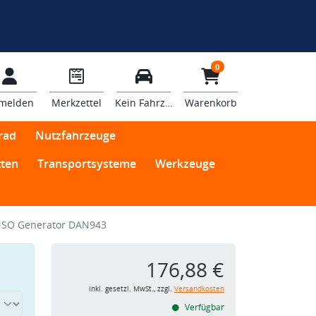
0
melden
Merkzettel
Kein Fahrzeug
Warenkorb
rad
Nutzfahrzeuge
ten
Transportsysteme
Werkzeuge
SO Generator DAN943
176,88 €
inkl. gesetzl. MwSt., zzgl.
Versandkosten
Verfügbar