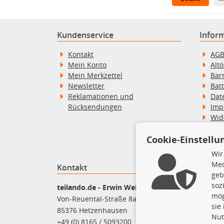
Kundenservice
Infor
Kontakt
AG
Mein Konto
Alt
Mein Merkzettel
Bar
Newsletter
Bat
Reklamationen und
Dat
Rücksendungen
Imp
Wid
Wid
Zah
Cookie-Einstellu
Wir
Med
Kontakt
Top P
geb
soz
Bel
teilando.de - Erwin Weber GmbH
mög
Bre
Von-Reuental-Straße 8a
sie
Bre
85376 Hetzenhausen
Nut
Kup
+49 (0) 8165 / 5093200