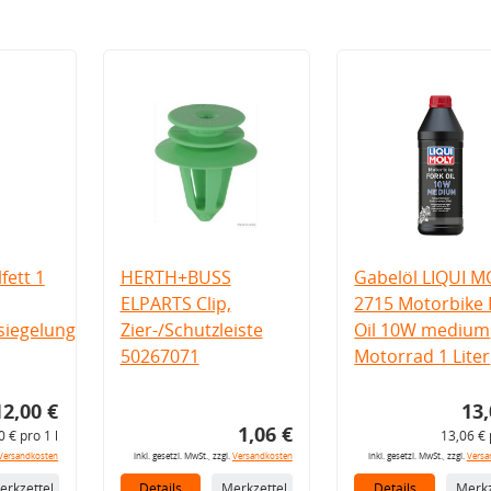
fett 1
HERTH+BUSS
Gabelöl LIQUI M
ELPARTS Clip,
2715 Motorbike 
iegelung
Zier-/Schutzleiste
Oil 10W medium
50267071
Motorrad 1 Liter
12,00 €
13,
1,06 €
0 € pro 1 l
13,06 € 
Versandkosten
inkl. gesetzl. MwSt., zzgl.
Versandkosten
inkl. gesetzl. MwSt., zzgl.
Versa
erkzettel
Details
Merkzettel
Details
Merkz