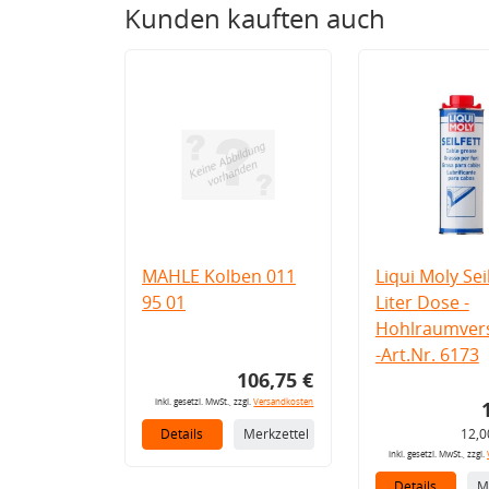
Kunden kauften auch
MAHLE Kolben 011
Liqui Moly Seil
95 01
Liter Dose -
Hohlraumvers
-Art.Nr. 6173
106,75 €
inkl. gesetzl. MwSt., zzgl.
Versandkosten
Details
Merkzettel
12,0
inkl. gesetzl. MwSt., zzgl.
Details
M