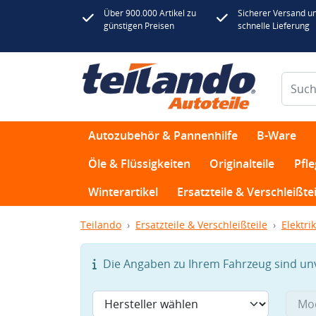
Über 900.000 Artikel zu
Sicherer Versand u
günstigen Preisen
schnelle Lieferung
Autozubehör & Pannenhilfe
B-Ware
Öle & Flüssigkeiten
Originalteile
Pfl
Winterartikel
Ersatzteile & Verschleißtei
Teilando
Ersatzteile & Verschleißteile
Elektrik
Die Angaben zu Ihrem Fahrzeug sind unvo