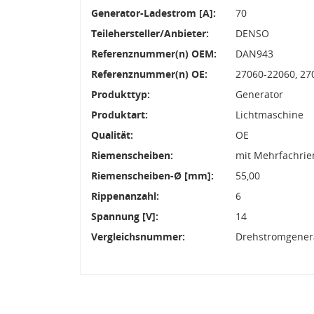
Generator-Ladestrom [A]:
70
Teilehersteller/Anbieter:
DENSO
Referenznummer(n) OEM:
DAN943
Referenznummer(n) OE:
27060-22060, 27
Produkttyp:
Generator
Produktart:
Lichtmaschine
Qualität:
OE
Riemenscheiben:
mit Mehrfachri
Riemenscheiben-Ø [mm]:
55,00
Rippenanzahl:
6
Spannung [V]:
14
Vergleichsnummer:
Drehstromgenera