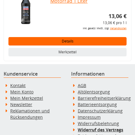
Motorrad 1 Liter
13,06 €
13,06 € pro 1 l
inkl. gesetzl. MwSt., zzgl.
Versandkosten
Details
Merkzettel
Kundenservice
Informationen
Kontakt
AGB
Mein Konto
Altölentsorgung
Mein Merkzettel
Barrierefreiheitserklärung
Newsletter
Batterieentsorgung
Reklamationen und
Datenschutzerklärung
Rücksendungen
Impressum
Widerrufsbelehrung
Widerruf des Vertrags