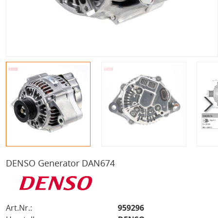
DENSO Generator DAN674
Art.Nr.:
959296