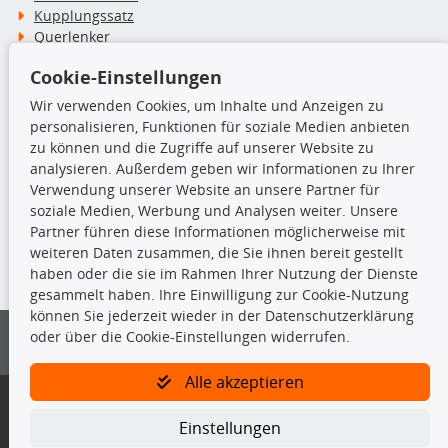
Kupplungssatz
Querlenker
Radlager
Cookie-Einstellungen
Stoßdämpfer
Wir verwenden Cookies, um Inhalte und Anzeigen zu
personalisieren, Funktionen für soziale Medien anbieten
TecDoc Inside
zu können und die Zugriffe auf unserer Website zu
analysieren. Außerdem geben wir Informationen zu Ihrer
Verwendung unserer Website an unsere Partner für
soziale Medien, Werbung und Analysen weiter. Unsere
Partner führen diese Informationen möglicherweise mit
Die hier angezeigten Daten insbesondere die gesamte Datenbank dürfen
weiteren Daten zusammen, die Sie ihnen bereit gestellt
nicht kopiert werden.
haben oder die sie im Rahmen Ihrer Nutzung der Dienste
gesammelt haben. Ihre Einwilligung zur Cookie-Nutzung
Es ist zu unterlassen, die Daten oder die gesamte Datenbank ohne
können Sie jederzeit wieder in der Datenschutzerklärung
vorherige Zustimmung von TecDoc zu vervielfältigen, zu verbreiten
oder über die Cookie-Einstellungen widerrufen.
und/oder diese Handlungen durch Dritte ausführen zu lassen. Ein
Zuwiderhandeln stellt eine Urheberrechtsverletzung dar und wird verfolgt.
Alle akzeptieren
Bitte prüfen Sie, ob das über unseren Onlineshop identifizierte Ersatzteil
auch tatsächlich dem gesuchten Ersatzteil entspricht.
Einstellungen
Gegebenenfalls sind ergänzende Informationen notwendig, um