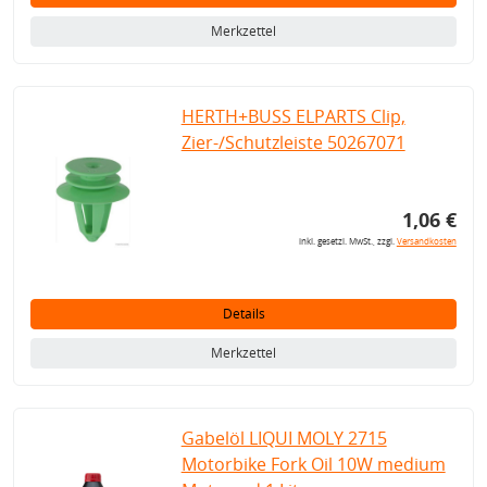
Merkzettel
HERTH+BUSS ELPARTS Clip,
Zier-/Schutzleiste 50267071
1,06 €
inkl. gesetzl. MwSt., zzgl.
Versandkosten
Details
Merkzettel
Gabelöl LIQUI MOLY 2715
Motorbike Fork Oil 10W medium