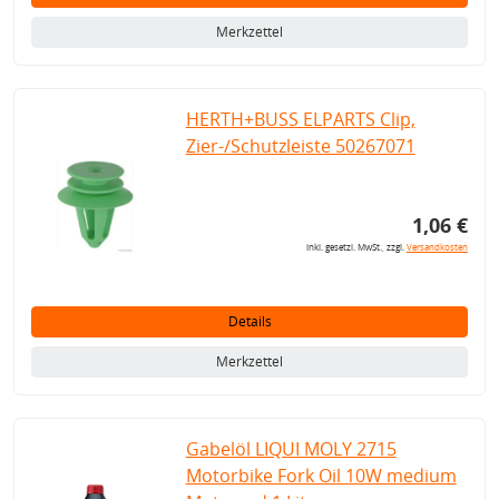
Merkzettel
HERTH+BUSS ELPARTS Clip,
Zier-/Schutzleiste 50267071
1,06 €
inkl. gesetzl. MwSt., zzgl.
Versandkosten
Details
Merkzettel
Gabelöl LIQUI MOLY 2715
Motorbike Fork Oil 10W medium