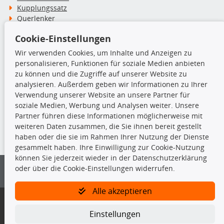
Kupplungssatz
Querlenker
Radlager
Cookie-Einstellungen
Stoßdämpfer
Wir verwenden Cookies, um Inhalte und Anzeigen zu
personalisieren, Funktionen für soziale Medien anbieten
TecDoc Inside
zu können und die Zugriffe auf unserer Website zu
analysieren. Außerdem geben wir Informationen zu Ihrer
Verwendung unserer Website an unsere Partner für
soziale Medien, Werbung und Analysen weiter. Unsere
Partner führen diese Informationen möglicherweise mit
Die hier angezeigten Daten insbesondere die gesamte Datenbank dürfen
weiteren Daten zusammen, die Sie ihnen bereit gestellt
nicht kopiert werden.
haben oder die sie im Rahmen Ihrer Nutzung der Dienste
gesammelt haben. Ihre Einwilligung zur Cookie-Nutzung
Es ist zu unterlassen, die Daten oder die gesamte Datenbank ohne
können Sie jederzeit wieder in der Datenschutzerklärung
vorherige Zustimmung von TecDoc zu vervielfältigen, zu verbreiten
oder über die Cookie-Einstellungen widerrufen.
und/oder diese Handlungen durch Dritte ausführen zu lassen. Ein
Zuwiderhandeln stellt eine Urheberrechtsverletzung dar und wird verfolgt.
Alle akzeptieren
Bitte prüfen Sie, ob das über unseren Onlineshop identifizierte Ersatzteil
auch tatsächlich dem gesuchten Ersatzteil entspricht.
Einstellungen
Gegebenenfalls sind ergänzende Informationen notwendig, um