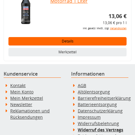
Motorrad 1 Liter
13,06 €
13,06 € pro 1 l
inkl. gesetzl. MwSt., zzgl.
Versandkosten
Details
Merkzettel
Kundenservice
Informationen
Kontakt
AGB
Mein Konto
Altölentsorgung
Mein Merkzettel
Barrierefreiheitserklärung
Newsletter
Batterieentsorgung
Reklamationen und
Datenschutzerklärung
Rücksendungen
Impressum
Widerrufsbelehrung
Widerruf des Vertrags