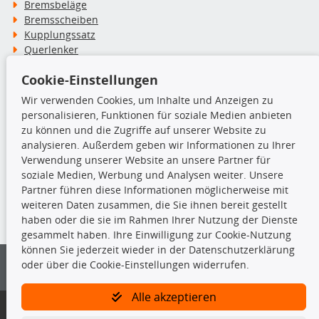
Bremsbeläge
Bremsscheiben
Kupplungssatz
Querlenker
Radlager
Cookie-Einstellungen
Stoßdämpfer
Wir verwenden Cookies, um Inhalte und Anzeigen zu
personalisieren, Funktionen für soziale Medien anbieten
TecDoc Inside
zu können und die Zugriffe auf unserer Website zu
analysieren. Außerdem geben wir Informationen zu Ihrer
Verwendung unserer Website an unsere Partner für
soziale Medien, Werbung und Analysen weiter. Unsere
Partner führen diese Informationen möglicherweise mit
Die hier angezeigten Daten insbesondere die gesamte Datenbank dürfen
weiteren Daten zusammen, die Sie ihnen bereit gestellt
nicht kopiert werden.
haben oder die sie im Rahmen Ihrer Nutzung der Dienste
gesammelt haben. Ihre Einwilligung zur Cookie-Nutzung
Es ist zu unterlassen, die Daten oder die gesamte Datenbank ohne
können Sie jederzeit wieder in der Datenschutzerklärung
vorherige Zustimmung von TecDoc zu vervielfältigen, zu verbreiten
und/oder diese Handlungen durch Dritte ausführen zu lassen. Ein
oder über die Cookie-Einstellungen widerrufen.
Zuwiderhandeln stellt eine Urheberrechtsverletzung dar und wird verfolgt.
Alle akzeptieren
Bitte prüfen Sie, ob das über unseren Onlineshop identifizierte Ersatzteil
auch tatsächlich dem gesuchten Ersatzteil entspricht.