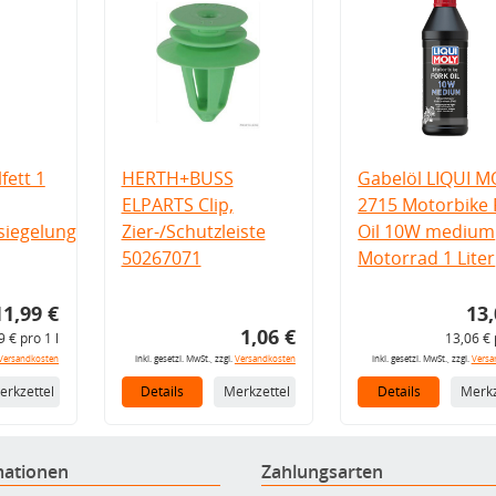
fett 1
HERTH+BUSS
Gabelöl LIQUI M
ELPARTS Clip,
2715 Motorbike 
iegelung
Zier-/Schutzleiste
Oil 10W medium
50267071
Motorrad 1 Liter
11,99 €
13,
1,06 €
9 € pro 1 l
13,06 € 
Versandkosten
inkl. gesetzl. MwSt., zzgl.
Versandkosten
inkl. gesetzl. MwSt., zzgl.
Versa
erkzettel
Details
Merkzettel
Details
Merkz
mationen
Zahlungsarten