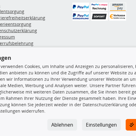
B
ölentsorgung
rierefreiheitserklärung
terieentsorgung
enschutzerklärung
ressum
errufsbelehrung
erruf des Vertrags
lung & Versand
ngen
 verwenden Cookies, um Inhalte und Anzeigen zu personalisieren, 
ien anbieten zu können und die Zugriffe auf unserer Website zu
rodukte
TecDoc Inside
en wir Informationen zu Ihrer Verwendung unserer Website an uns
euchtung
iale Medien, Werbung und Analysen weiter. Unsere Partner führen
msbeläge
licherweise mit weiteren Daten zusammen, die Sie ihnen bereit ge
msscheiben
 im Rahmen Ihrer Nutzung der Dienste gesammelt haben. Ihre Einwi
plungssatz
zung können Sie jederzeit wieder in der Datenschutzerklärung ode
Die hier angezeigten Daten insbesond
rlenker
stellungen widerrufen.
lager
Es ist zu unterlassen, die Daten ode
ßdämpfer
TecDoc zu vervielfältigen, zu verbrei
Ablehnen
Einstellungen
lassen. Ein Zuwiderhandeln stellt eine