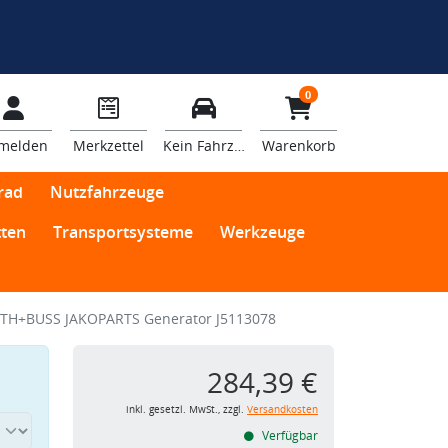
0
melden
Merkzettel
Kein Fahrzeug
Warenkorb
rad
Nutzfahrzeuge
ten
Transportsysteme
Werkzeuge
TH+BUSS JAKOPARTS Generator J5113078
284,39 €
inkl. gesetzl. MwSt., zzgl.
Versandkosten
Verfügbar