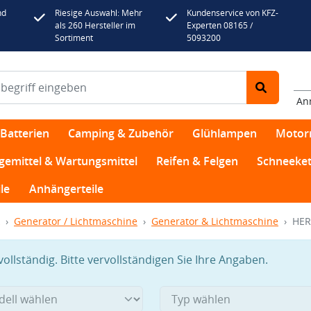
nd
Riesige Auswahl: Mehr
Kundenservice von KFZ-
als 260 Hersteller im
Experten 08165 /
Sortiment
5093200
An
Batterien
Camping & Zubehör
Glühlampen
Motor
egemittel & Wartungsmittel
Reifen & Felgen
Schneeket
le
Anhängerteile
Generator / Lichtmaschine
Generator & Lichtmaschine
HER
llständig. Bitte vervollständigen Sie Ihre Angaben.