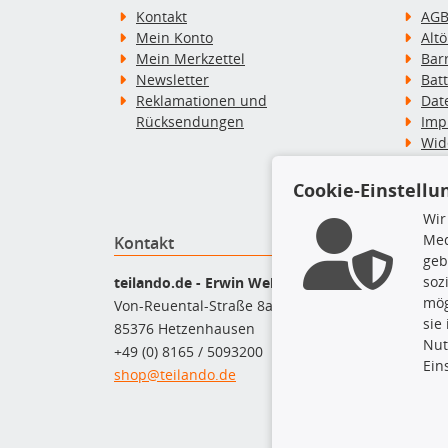
Kontakt
AG
Mein Konto
Alt
Mein Merkzettel
Bar
Newsletter
Bat
Reklamationen und
Dat
Rücksendungen
Imp
Wid
Wid
Zah
Cookie-Einstellu
Wir
Med
Kontakt
Top P
geb
Bel
soz
teilando.de - Erwin Weber GmbH
Bre
mög
Von-Reuental-Straße 8a
Bre
sie
85376 Hetzenhausen
Kup
Nut
+49 (0) 8165 / 5093200
Que
Ein
shop@teilando.de
Rad
Sto