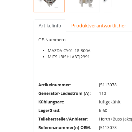
Artikelinfo
Produktverantwortlicher
OE-Nummern
MAZDA CY01-18-300A
MITSUBISHI A3TJ2391
Artikelnummer:
J5113078
Generator-Ladestrom [A]:
110
Kühlungsart:
luftgekühlt
Lage/Grad:
li 60
Teilehersteller/Anbieter:
Herth+Buss Jako
Referenznummer(n) OEM:
J5113078