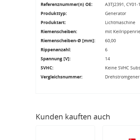
Referenznummer(n) OE:
A3TJ2391, CY01-
Produkttyp:
Generator
Produktart:
Lichtmaschine
Riemenscheiben:
mit Keilrippenr
Riemenscheiben-Ø [mm]:
60,00
Rippenanzahl:
6
Spannung [V]:
14
SVHC:
Keine SVHC Sub
Vergleichsnummer:
Drehstromgenera
Kunden kauften auch