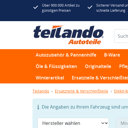
Über 900.000 Artikel zu
Sicherer Versand u
günstigen Preisen
schnelle Lieferung
Autozubehör & Pannenhilfe
B-Ware
Öle & Flüssigkeiten
Originalteile
Pfl
Winterartikel
Ersatzteile & Verschleißtei
Teilando
Ersatzteile & Verschleißteile
Elektrik
Die Angaben zu Ihrem Fahrzeug sind unvo