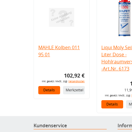
MAHLE Kolben 011
Liqui Moly Seil
95 01
Liter Dose -
Hohlraumvers
-Art.Nr. 6173
102,92 €
inkl. gesetzl. MwSt., zzgl.
Versandkosten
Details
Merkzettel
11,9
inkl. gesetzl. MwSt., zzgl.
Details
M
Kundenservice
Infor