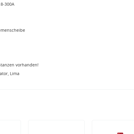
18-300A
iemenscheibe
stanzen vorhanden!
tor, Lima