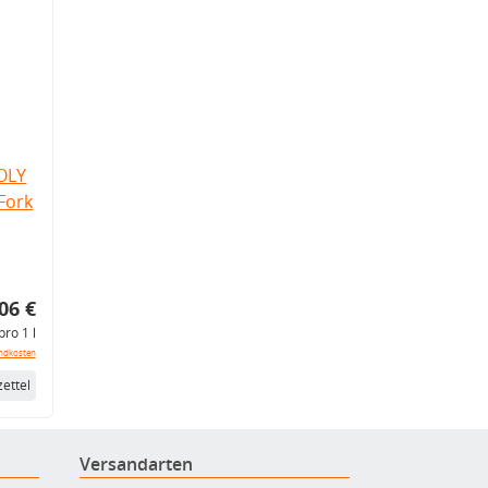
OLY
Fork
06 €
pro 1 l
ndkosten
ettel
Versandarten