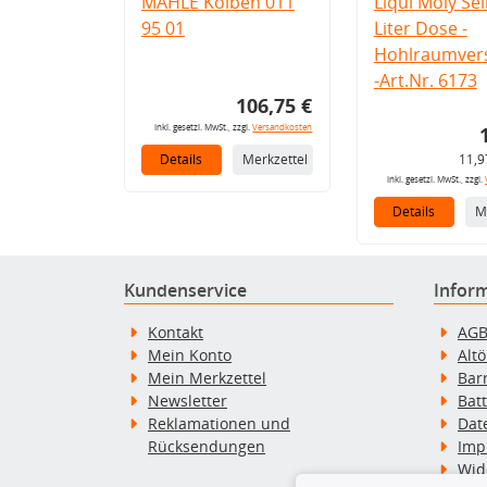
MAHLE Kolben 011
Liqui Moly Seil
95 01
Liter Dose -
Hohlraumvers
-Art.Nr. 6173
106,75 €
inkl. gesetzl. MwSt., zzgl.
Versandkosten
Details
Merkzettel
11,9
inkl. gesetzl. MwSt., zzgl.
Details
M
Kundenservice
Infor
Kontakt
AG
Mein Konto
Alt
Mein Merkzettel
Bar
Newsletter
Bat
Reklamationen und
Dat
Rücksendungen
Imp
Wid