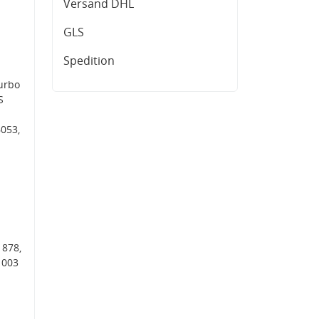
Versand DHL
GLS
Spedition
urbo
S
053,
 878,
 003