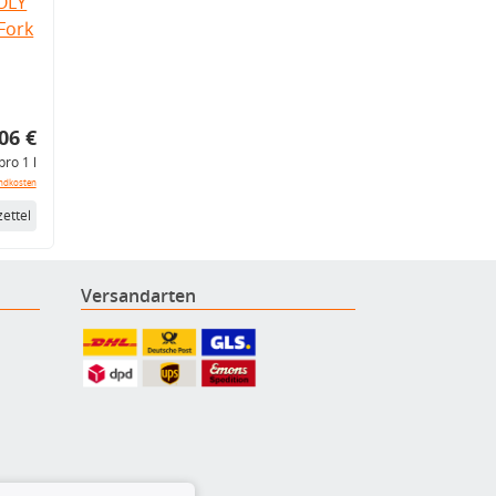
OLY
Fork
06 €
pro 1 l
ndkosten
ettel
Versandarten