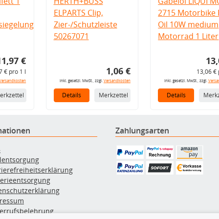
fett 1
HERTH+BUSS
Gabelöl LIQUI M
ELPARTS Clip,
2715 Motorbike 
iegelung
Zier-/Schutzleiste
Oil 10W medium
50267071
Motorrad 1 Liter
11,97 €
13,
1,06 €
7 € pro 1 l
13,06 € 
Versandkosten
inkl. gesetzl. MwSt., zzgl.
Versandkosten
inkl. gesetzl. MwSt., zzgl.
Versa
erkzettel
Details
Merkzettel
Details
Merkz
mationen
Zahlungsarten
B
ölentsorgung
rierefreiheitserklärung
terieentsorgung
enschutzerklärung
ressum
errufsbelehrung