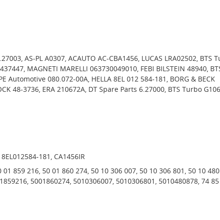
6.27003, AS-PL A0307, ACAUTO AC-CBA1456, LUCAS LRA02502, BTS T
437447, MAGNETI MARELLI 063730049010, FEBI BILSTEIN 48940, BT
PE Automotive 080.072-00A, HELLA 8EL 012 584-181, BORG & BECK
CK 48-3736, ERA 210672A, DT Spare Parts 6.27000, BTS Turbo G106
, 8EL012584-181, CA1456IR
0 01 859 216, 50 01 860 274, 50 10 306 007, 50 10 306 801, 50 10 480
1859216, 5001860274, 5010306007, 5010306801, 5010480878, 74 85