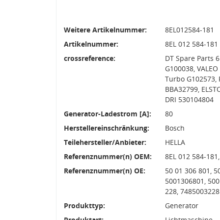
Weitere Artikelnummer:
8EL012584-181
Artikelnummer:
8EL 012 584-181
crossreference:
DT Spare Parts 
G100038, VALEO 
Turbo G102573, 
BBA32799, ELSTO
DRI 530104804
Generator-Ladestrom [A]:
80
Herstellereinschränkung:
Bosch
Teilehersteller/Anbieter:
HELLA
Referenznummer(n) OEM:
8EL 012 584-181
Referenznummer(n) OE:
50 01 306 801, 5
5001306801, 500
228, 7485003228
Produkttyp:
Generator
Produktart:
Lichtmaschine