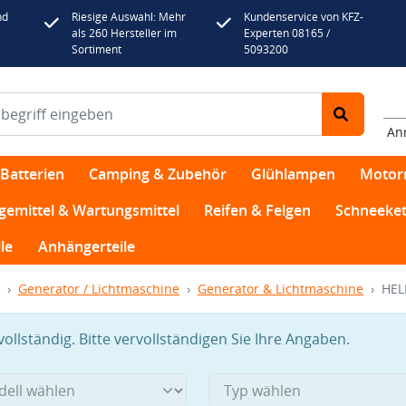
nd
Riesige Auswahl: Mehr
Kundenservice von KFZ-
als 260 Hersteller im
Experten 08165 /
Sortiment
5093200
An
Batterien
Camping & Zubehör
Glühlampen
Motor
egemittel & Wartungsmittel
Reifen & Felgen
Schneeket
le
Anhängerteile
Generator / Lichtmaschine
Generator & Lichtmaschine
HEL
llständig. Bitte vervollständigen Sie Ihre Angaben.