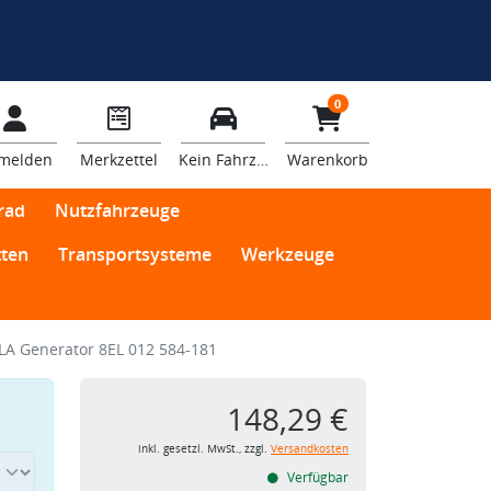
0
melden
Merkzettel
Kein Fahrzeug
Warenkorb
rad
Nutzfahrzeuge
ten
Transportsysteme
Werkzeuge
LA Generator 8EL 012 584-181
148,29 €
inkl. gesetzl. MwSt., zzgl.
Versandkosten
Verfügbar