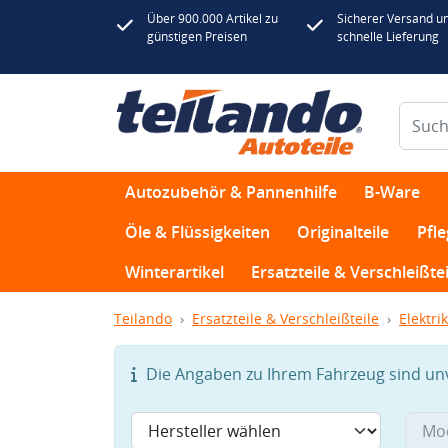
Über 900.000 Artikel zu
Sicherer Versand u
günstigen Preisen
schnelle Lieferung
Autozubehör & Pannenhilfe
B-Ware
Öle & Flüssigkeiten
Originalteile
Pfl
Winterartikel
Ersatzteile & Verschleißtei
Teilando
Ersatzteile & Verschleißteile
Elektrik
Die Angaben zu Ihrem Fahrzeug sind unvo