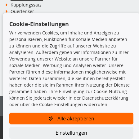
Kupplungssatz
Querlenker
Radlager
Cookie-Einstellungen
Stoßdämpfer
Wir verwenden Cookies, um Inhalte und Anzeigen zu
personalisieren, Funktionen für soziale Medien anbieten
TecDoc Inside
zu können und die Zugriffe auf unserer Website zu
analysieren. Außerdem geben wir Informationen zu Ihrer
Verwendung unserer Website an unsere Partner für
soziale Medien, Werbung und Analysen weiter. Unsere
Partner führen diese Informationen möglicherweise mit
Die hier angezeigten Daten insbesondere die gesamte Datenbank dürfen
weiteren Daten zusammen, die Sie ihnen bereit gestellt
nicht kopiert werden.
haben oder die sie im Rahmen Ihrer Nutzung der Dienste
gesammelt haben. Ihre Einwilligung zur Cookie-Nutzung
Es ist zu unterlassen, die Daten oder die gesamte Datenbank ohne
können Sie jederzeit wieder in der Datenschutzerklärung
vorherige Zustimmung von TecDoc zu vervielfältigen, zu verbreiten
oder über die Cookie-Einstellungen widerrufen.
und/oder diese Handlungen durch Dritte ausführen zu lassen. Ein
Zuwiderhandeln stellt eine Urheberrechtsverletzung dar und wird verfolgt.
Alle akzeptieren
Bitte prüfen Sie, ob das über unseren Onlineshop identifizierte Ersatzteil
auch tatsächlich dem gesuchten Ersatzteil entspricht.
Einstellungen
Gegebenenfalls sind ergänzende Informationen notwendig, um