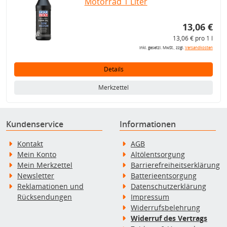
Motorrad 1 Liter
13,06 €
13,06 € pro 1 l
inkl. gesetzl. MwSt., zzgl.
Versandkosten
Details
Merkzettel
Kundenservice
Informationen
Kontakt
AGB
Mein Konto
Altölentsorgung
Mein Merkzettel
Barrierefreiheitserklärung
Newsletter
Batterieentsorgung
Reklamationen und
Datenschutzerklärung
Rücksendungen
Impressum
Widerrufsbelehrung
Widerruf des Vertrags