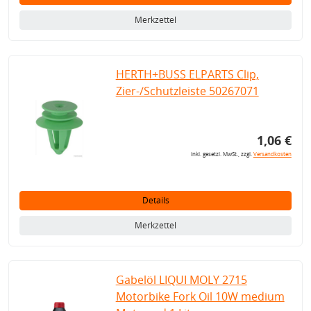
Merkzettel
HERTH+BUSS ELPARTS Clip,
Zier-/Schutzleiste 50267071
1,06 €
inkl. gesetzl. MwSt., zzgl.
Versandkosten
Details
Merkzettel
Gabelöl LIQUI MOLY 2715
Motorbike Fork Oil 10W medium