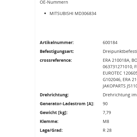
OE-Nummern
MITSUBISHI MD306834
Artikelnummer:
600184
Befestigungsart:
Dreipunktbefest
crossreference:
ERA 210018A, B
063731271010, F
EUROTEC 120605
G102046, ERA 21
JAKOPARTS J511
Drehrichtung:
Drehrichtung im
Generator-Ladestrom [A]:
90
Gewicht [kg]:
7,79
Klemme:
M8
Lage/Grad:
R 28