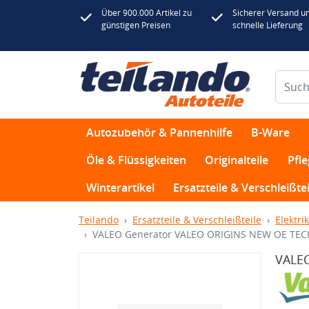
Über 900.000 Artikel zu
Sicherer Versand u
günstigen Preisen
schnelle Lieferung
Autozubehör & Pannenhilfe
B-Ware
Öle & Flüssigkeiten
Originalteile
Pfl
Winterartikel
Ersatzteile & Verschleißtei
Teilando
Ersatzteile & Verschleißteile
Elektrik
VALEO Generator VALEO ORIGINS NEW OE TE
VALE