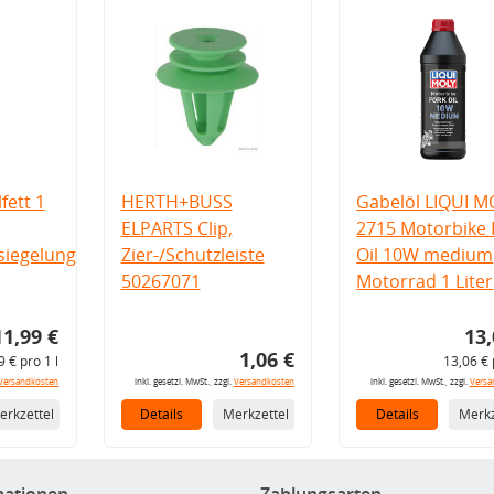
fett 1
HERTH+BUSS
Gabelöl LIQUI M
ELPARTS Clip,
2715 Motorbike 
iegelung
Zier-/Schutzleiste
Oil 10W medium
50267071
Motorrad 1 Liter
11,99 €
13,
1,06 €
9 € pro 1 l
13,06 € 
Versandkosten
inkl. gesetzl. MwSt., zzgl.
Versandkosten
inkl. gesetzl. MwSt., zzgl.
Versa
erkzettel
Details
Merkzettel
Details
Merkz
mationen
Zahlungsarten