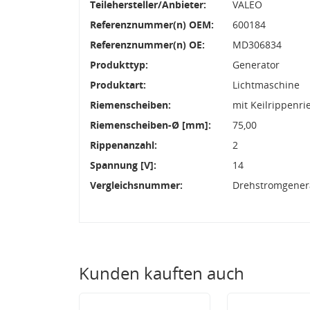
Teilehersteller/Anbieter:
VALEO
Referenznummer(n) OEM:
600184
Referenznummer(n) OE:
MD306834
Produkttyp:
Generator
Produktart:
Lichtmaschine
Riemenscheiben:
mit Keilrippenr
Riemenscheiben-Ø [mm]:
75,00
Rippenanzahl:
2
Spannung [V]:
14
Vergleichsnummer:
Drehstromgenera
Kunden kauften auch