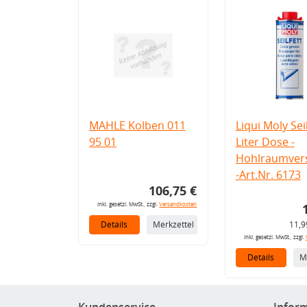
MAHLE Kolben 011
Liqui Moly Seil
95 01
Liter Dose -
Hohlraumvers
-Art.Nr. 6173
106,75 €
inkl. gesetzl. MwSt., zzgl.
Versandkosten
Details
Merkzettel
11,9
inkl. gesetzl. MwSt., zzgl.
Details
M
Kundenservice
Infor