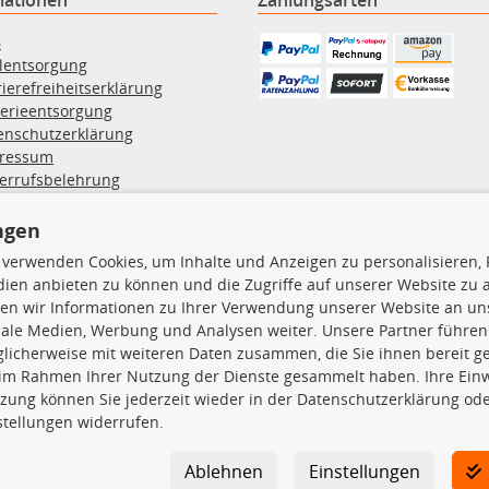
B
ölentsorgung
rierefreiheitserklärung
terieentsorgung
enschutzerklärung
ressum
errufsbelehrung
erruf des Vertrags
lung & Versand
ngen
 verwenden Cookies, um Inhalte und Anzeigen zu personalisieren, 
ien anbieten zu können und die Zugriffe auf unserer Website zu
rodukte
TecDoc Inside
en wir Informationen zu Ihrer Verwendung unserer Website an uns
iale Medien, Werbung und Analysen weiter. Unsere Partner führen
euchtung
licherweise mit weiteren Daten zusammen, die Sie ihnen bereit ge
msbeläge
 im Rahmen Ihrer Nutzung der Dienste gesammelt haben. Ihre Einwi
msscheiben
zung können Sie jederzeit wieder in der Datenschutzerklärung ode
plungssatz
Die hier angezeigten Daten insbesond
stellungen widerrufen.
rlenker
lager
Es ist zu unterlassen, die Daten ode
ßdämpfer
TecDoc zu vervielfältigen, zu verbrei
Ablehnen
Einstellungen
lassen. Ein Zuwiderhandeln stellt eine