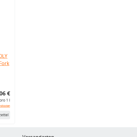
OLY
Fork
06 €
pro 1 l
ndkosten
ettel
Versandarten