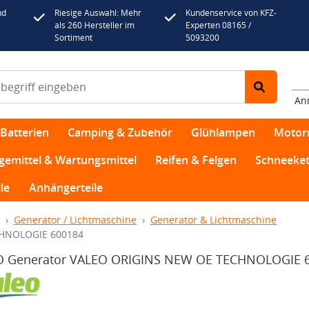
nd
Riesige Auswahl: Mehr
Kundenservice von KFZ-
als 260 Hersteller im
Experten 08165 /
Sortiment
5093200
An
Batterien
Camping & Zubehör
Glühlampen
Motor
egemittel & Wartungsmittel
Reifen & Felgen
Schneeket
le
Anhängerteile
Generator / Lichtmaschine
Generator & Lichtmaschine
CHNOLOGIE 600184
O Generator VALEO ORIGINS NEW OE TECHNOLOGIE 