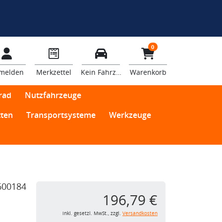
0
melden
Merkzettel
Kein Fahrzeug
Warenkorb
rad
Nutzfahrzeuge
ten
Transportsysteme
Werkzeuge
600184
196,79 €
inkl. gesetzl. MwSt., zzgl.
Versandkosten