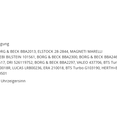
igung
ORG & BECK BBA2013, ELSTOCK 28-2844, MAGNETI MARELLI
EBI BILSTEIN 101561, BORG & BECK BBA2300, BORG & BECK BBA246
17, DRI 526119752, BORG & BECK BBA2297, VALEO 437706, BTS Tu
0018R, LUCAS LRB00236, ERA 210018, BTS Turbo G103190, HERTH+
0501
 Uhrzeigersinn