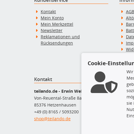
Kontakt
AG
Mein Konto
Alt
Mein Merkzettel
Bar
Newsletter
Bat
Reklamationen und
Dat
Rücksendungen
Imp
Wid
Wid
Zah
Cookie-Einstellu
Wir
Med
Kontakt
Top P
geb
soz
Bel
teilando.de - Erwin Weber GmbH
mög
Bre
Von-Reuental-Straße 8a
sie
Bre
85376 Hetzenhausen
Nut
Kup
+49 (0) 8165 / 5093200
Ein
Que
shop@teilando.de
Rad
Sto