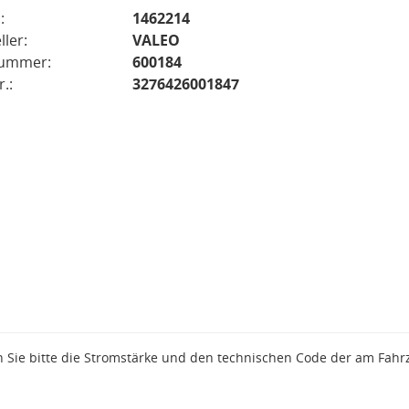
:
1462214
ller:
VALEO
nummer:
600184
.:
3276426001847
n Sie bitte die Stromstärke und den technischen Code der am Fahr