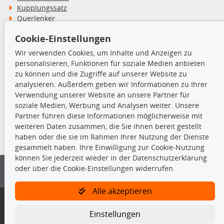
Kupplungssatz
Querlenker
Radlager
Cookie-Einstellungen
Stoßdämpfer
Wir verwenden Cookies, um Inhalte und Anzeigen zu
personalisieren, Funktionen für soziale Medien anbieten
TecDoc Inside
zu können und die Zugriffe auf unserer Website zu
analysieren. Außerdem geben wir Informationen zu Ihrer
Verwendung unserer Website an unsere Partner für
soziale Medien, Werbung und Analysen weiter. Unsere
Partner führen diese Informationen möglicherweise mit
Die hier angezeigten Daten insbesondere die gesamte Datenbank dürfen
weiteren Daten zusammen, die Sie ihnen bereit gestellt
nicht kopiert werden.
haben oder die sie im Rahmen Ihrer Nutzung der Dienste
gesammelt haben. Ihre Einwilligung zur Cookie-Nutzung
Es ist zu unterlassen, die Daten oder die gesamte Datenbank ohne
können Sie jederzeit wieder in der Datenschutzerklärung
vorherige Zustimmung von TecDoc zu vervielfältigen, zu verbreiten
oder über die Cookie-Einstellungen widerrufen.
und/oder diese Handlungen durch Dritte ausführen zu lassen. Ein
Zuwiderhandeln stellt eine Urheberrechtsverletzung dar und wird verfolgt.
Alle akzeptieren
Bitte prüfen Sie, ob das über unseren Onlineshop identifizierte Ersatzteil
auch tatsächlich dem gesuchten Ersatzteil entspricht.
Einstellungen
Gegebenenfalls sind ergänzende Informationen notwendig, um