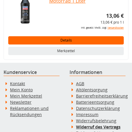
Motorrad 1 Liter
13,06 €
13,06 € pro 1 l
inkl. gesetzl. MwSt., zzgl.
Versandkosten
Details
Merkzettel
Kundenservice
Informationen
Kontakt
AGB
Mein Konto
Altölentsorgung
Mein Merkzettel
Barrierefreiheitserklärung
Newsletter
Batterieentsorgung
Reklamationen und
Datenschutzerklärung
Rücksendungen
Impressum
Widerrufsbelehrung
Widerruf des Vertrags