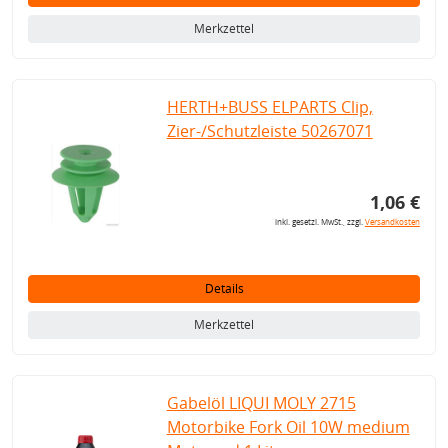
Merkzettel
HERTH+BUSS ELPARTS Clip,
Zier-/Schutzleiste 50267071
1,06 €
inkl. gesetzl. MwSt., zzgl.
Versandkosten
Details
Merkzettel
Gabelöl LIQUI MOLY 2715
Motorbike Fork Oil 10W medium