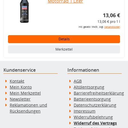
Motorrad 1 Liter
13,06 €
13,06 € pro 1 l
inkl. gesetzl. MwSt., zzgl.
Versandkosten
Details
Merkzettel
Kundenservice
Informationen
Kontakt
AGB
Mein Konto
Altölentsorgung
Mein Merkzettel
Barrierefreiheitserklärung
Newsletter
Batterieentsorgung
Reklamationen und
Datenschutzerklärung
Rücksendungen
Impressum
Widerrufsbelehrung
Widerruf des Vertrags