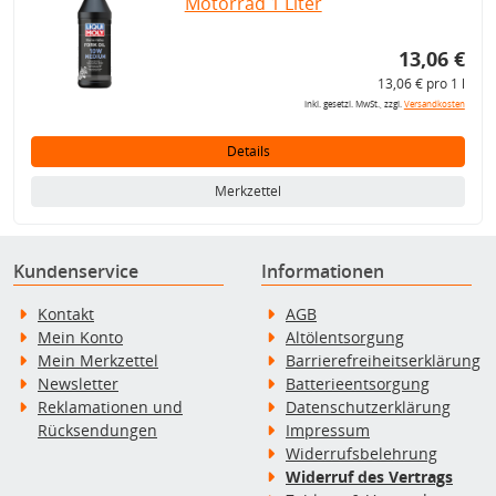
Motorrad 1 Liter
13,06 €
13,06 € pro 1 l
inkl. gesetzl. MwSt., zzgl.
Versandkosten
Details
Merkzettel
Kundenservice
Informationen
Kontakt
AGB
Mein Konto
Altölentsorgung
Mein Merkzettel
Barrierefreiheitserklärung
Newsletter
Batterieentsorgung
Reklamationen und
Datenschutzerklärung
Rücksendungen
Impressum
Widerrufsbelehrung
Widerruf des Vertrags