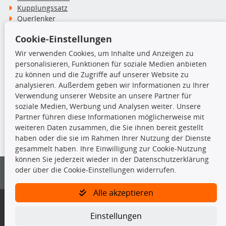
Kupplungssatz
Querlenker
Radlager
Cookie-Einstellungen
Stoßdämpfer
Wir verwenden Cookies, um Inhalte und Anzeigen zu
personalisieren, Funktionen für soziale Medien anbieten
TecDoc Inside
zu können und die Zugriffe auf unserer Website zu
analysieren. Außerdem geben wir Informationen zu Ihrer
Verwendung unserer Website an unsere Partner für
soziale Medien, Werbung und Analysen weiter. Unsere
Partner führen diese Informationen möglicherweise mit
Die hier angezeigten Daten insbesondere die gesamte Datenbank dürfen
weiteren Daten zusammen, die Sie ihnen bereit gestellt
nicht kopiert werden.
haben oder die sie im Rahmen Ihrer Nutzung der Dienste
gesammelt haben. Ihre Einwilligung zur Cookie-Nutzung
Es ist zu unterlassen, die Daten oder die gesamte Datenbank ohne
können Sie jederzeit wieder in der Datenschutzerklärung
vorherige Zustimmung von TecDoc zu vervielfältigen, zu verbreiten
oder über die Cookie-Einstellungen widerrufen.
und/oder diese Handlungen durch Dritte ausführen zu lassen. Ein
Zuwiderhandeln stellt eine Urheberrechtsverletzung dar und wird verfolgt.
Alle akzeptieren
Bitte prüfen Sie, ob das über unseren Onlineshop identifizierte Ersatzteil
auch tatsächlich dem gesuchten Ersatzteil entspricht.
Einstellungen
Gegebenenfalls sind ergänzende Informationen notwendig, um