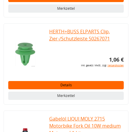
Merkzettel
HERTH+BUSS ELPARTS Clip,
Zier-/Schutzleiste 50267071
1,06 €
inkl. gesetzl. MwSt., zzgl.
Versandkosten
Details
Merkzettel
Gabelöl LIQUI MOLY 2715
Motorbike Fork Oil 10W medium