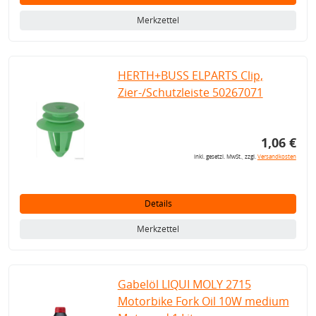
Merkzettel
HERTH+BUSS ELPARTS Clip,
Zier-/Schutzleiste 50267071
1,06 €
inkl. gesetzl. MwSt., zzgl.
Versandkosten
Details
Merkzettel
Gabelöl LIQUI MOLY 2715
Motorbike Fork Oil 10W medium