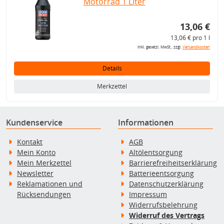
Motorrad 1 Liter
13,06 €
13,06 € pro 1 l
inkl. gesetzl. MwSt., zzgl.
Versandkosten
Details
Merkzettel
Kundenservice
Informationen
Kontakt
AGB
Mein Konto
Altölentsorgung
Mein Merkzettel
Barrierefreiheitserklärung
Newsletter
Batterieentsorgung
Reklamationen und
Datenschutzerklärung
Rücksendungen
Impressum
Widerrufsbelehrung
Widerruf des Vertrags