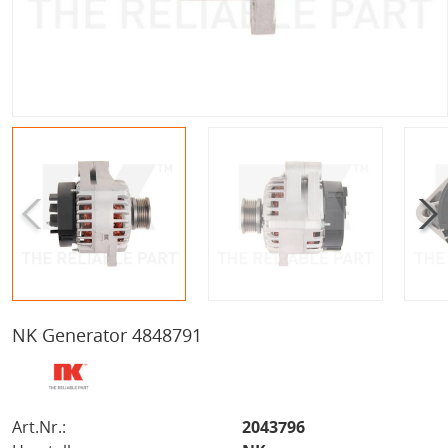
NK Generator 4848791
Art.Nr.:
2043796