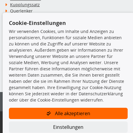
Kupplungssatz
Querlenker
Radlager
Cookie-Einstellungen
Stoßdämpfer
Wir verwenden Cookies, um Inhalte und Anzeigen zu
personalisieren, Funktionen für soziale Medien anbieten
TecDoc Inside
zu können und die Zugriffe auf unserer Website zu
analysieren. Außerdem geben wir Informationen zu Ihrer
Verwendung unserer Website an unsere Partner für
soziale Medien, Werbung und Analysen weiter. Unsere
Partner führen diese Informationen möglicherweise mit
Die hier angezeigten Daten insbesondere die gesamte Datenbank dürfen
weiteren Daten zusammen, die Sie ihnen bereit gestellt
nicht kopiert werden.
haben oder die sie im Rahmen Ihrer Nutzung der Dienste
gesammelt haben. Ihre Einwilligung zur Cookie-Nutzung
Es ist zu unterlassen, die Daten oder die gesamte Datenbank ohne
können Sie jederzeit wieder in der Datenschutzerklärung
vorherige Zustimmung von TecDoc zu vervielfältigen, zu verbreiten
oder über die Cookie-Einstellungen widerrufen.
und/oder diese Handlungen durch Dritte ausführen zu lassen. Ein
Zuwiderhandeln stellt eine Urheberrechtsverletzung dar und wird verfolgt.
Alle akzeptieren
Bitte prüfen Sie, ob das über unseren Onlineshop identifizierte Ersatzteil
auch tatsächlich dem gesuchten Ersatzteil entspricht.
Einstellungen
Gegebenenfalls sind ergänzende Informationen notwendig, um