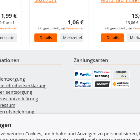
11,99 €
13,
1,06 €
9 € pro 1 l
13,06 € 
Versandkosten
inkl. gesetzl. MwSt., zzgl.
Versandkosten
inkl. gesetzl. MwSt., zzgl.
Versa
erkzettel
Details
Merkzettel
Details
Merkz
mationen
Zahlungsarten
B
ölentsorgung
rierefreiheitserklärung
terieentsorgung
enschutzerklärung
ressum
errufsbelehrung
erruf des Vertrags
ngen
lung & Versand
 verwenden Cookies, um Inhalte und Anzeigen zu personalisieren, 