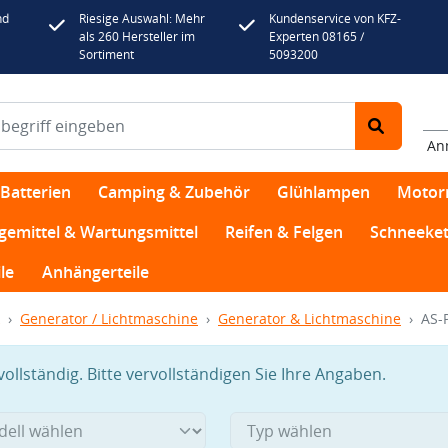
nd
Riesige Auswahl: Mehr
Kundenservice von KFZ-
als 260 Hersteller im
Experten 08165 /
Sortiment
5093200
An
Batterien
Camping & Zubehör
Glühlampen
Motor
egemittel & Wartungsmittel
Reifen & Felgen
Schneeket
le
Anhängerteile
Generator / Lichtmaschine
Generator & Lichtmaschine
AS-
llständig. Bitte vervollständigen Sie Ihre Angaben.