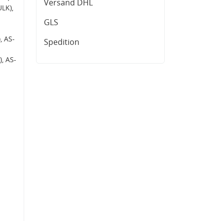
Versand DHL
LK),
GLS
, AS-
Spedition
, AS-