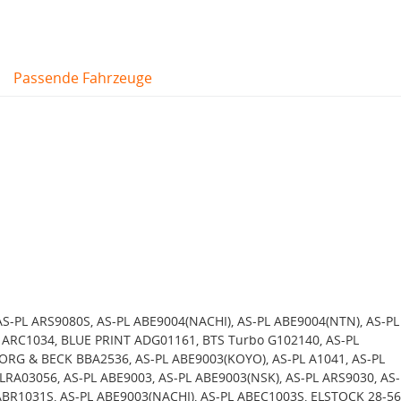
Passende Fahrzeuge
AS-PL ARS9080S, AS-PL ABE9004(NACHI), AS-PL ABE9004(NTN), AS-PL
 ARC1034, BLUE PRINT ADG01161, BTS Turbo G102140, AS-PL
ORG & BECK BBA2536, AS-PL ABE9003(KOYO), AS-PL A1041, AS-PL
LRA03056, AS-PL ABE9003, AS-PL ABE9003(NSK), AS-PL ARS9030, AS-
ABR1031S, AS-PL ABE9003(NACHI), AS-PL ABEC1003S, ELSTOCK 28-56