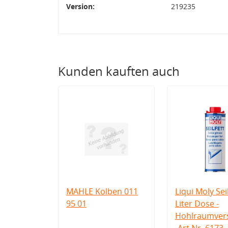
Version:
219235
Kunden kauften auch
MAHLE Kolben 011
Liqui Moly Seil
95 01
Liter Dose -
Hohlraumvers
-Art.Nr. 6173