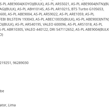
S-PL ABE9004(KOYO)(BULK), AS-PL ARS5021, AS-PL ABE9004(NTN)(BU
AG)(BULK), AS-PL ABH1014S, AS-PL AR1021S, BTS Turbo G105653,
00, AS-PL ABE9004, AS-PL ARS9022, AS-PL ARE1059, AS-PL
FEBI BILSTEIN 193043, AS-PL ABEC1003S(BULK), AS-PL ABE9003(NTN)
)(BULK), AS-PL ARS4019S, VALEO 600096, AS-PL ARS1018, AS-PL
S-PL ABR1030S, VALEO 440122, DRI 547112652, AS-PL ABE9004(BULK)
O)
 219251, 96289030
ibe
tor, Lima