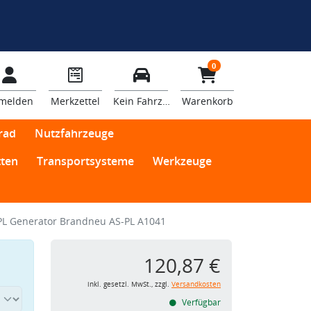
0
melden
Merkzettel
Kein Fahrzeug
Warenkorb
rad
Nutzfahrzeuge
ten
Transportsysteme
Werkzeuge
PL Generator Brandneu AS-PL A1041
120,87 €
inkl. gesetzl. MwSt., zzgl.
Versandkosten
Verfügbar