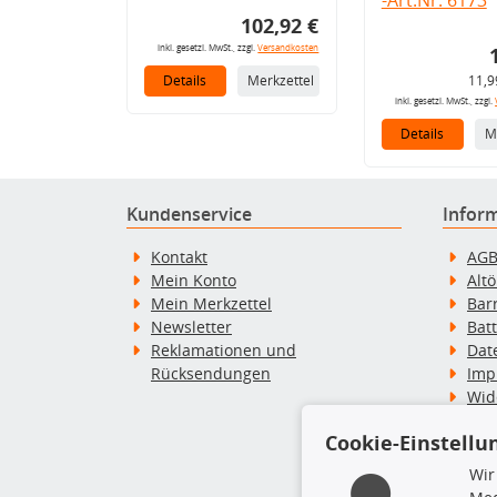
102,92 €
inkl. gesetzl. MwSt., zzgl.
Versandkosten
Details
Merkzettel
11,9
inkl. gesetzl. MwSt., zzgl.
Details
M
Kundenservice
Infor
Kontakt
AG
Mein Konto
Alt
Mein Merkzettel
Bar
Newsletter
Bat
Reklamationen und
Dat
Rücksendungen
Imp
Wid
Wid
Cookie-Einstellu
Zah
Wir