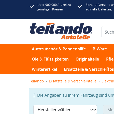
Über 900.000 Artikel zu
Sicherer Versand u
günstigen Preisen
schnelle Lieferung
Autozubehör & Pannenhilfe
B-Ware
Öle & Flüssigkeiten
Originalteile
Pfl
Winterartikel
Ersatzteile & Verschleißtei
Teilando
Ersatzteile & Verschleißteile
Elektrik
Die Angaben zu Ihrem Fahrzeug sind unvo