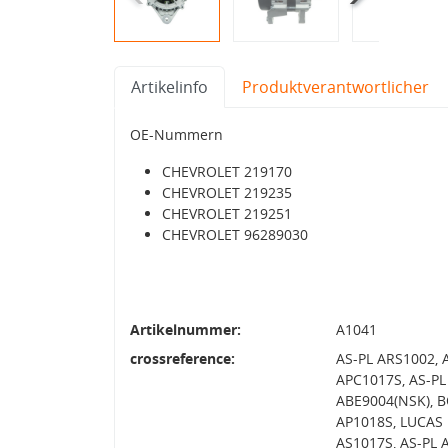
Artikelinfo
Produktverantwortlicher
OE-Nummern
CHEVROLET 219170
CHEVROLET 219235
CHEVROLET 219251
CHEVROLET 96289030
Artikelnummer:
A1041
crossreference:
AS-PL ARS1002, 
APC1017S, AS-PL
ABE9004(NSK), B
AP1018S, LUCAS 
AS1017S, AS-PL 