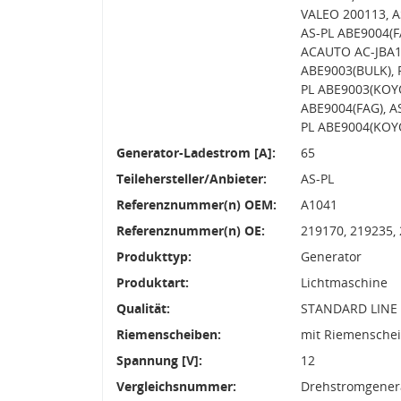
VALEO 200113, A
AS-PL ABE9004(F
ACAUTO AC-JBA16
ABE9003(BULK), 
PL ABE9003(KOYO
ABE9004(FAG), A
PL ABE9004(KOY
Generator-Ladestrom [A]:
65
Teilehersteller/Anbieter:
AS-PL
Referenznummer(n) OEM:
A1041
Referenznummer(n) OE:
219170, 219235,
Produkttyp:
Generator
Produktart:
Lichtmaschine
Qualität:
STANDARD LINE
Riemenscheiben:
mit Riemensche
Spannung [V]:
12
Vergleichsnummer:
Drehstromgenera