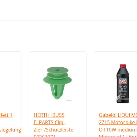
fett 1
HERTH+BUSS
Gabelöl LIQUI M
ELPARTS Clip,
2715 Motorbike 
iegelung
Zier-/Schutzleiste
Oil 10W medium
50267071
Motorrad 1 Liter