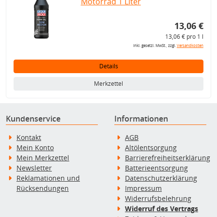
Motorrad 1 Liter
13,06 €
13,06 € pro 1 l
inkl. gesetzl. MwSt., zzgl.
Versandkosten
Details
Merkzettel
Kundenservice
Informationen
Kontakt
AGB
Mein Konto
Altölentsorgung
Mein Merkzettel
Barrierefreiheitserklärung
Newsletter
Batterieentsorgung
Reklamationen und
Datenschutzerklärung
Rücksendungen
Impressum
Widerrufsbelehrung
Widerruf des Vertrags