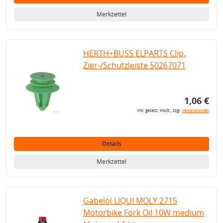
Merkzettel
HERTH+BUSS ELPARTS Clip,
Zier-/Schutzleiste 50267071
1,06 €
inkl. gesetzl. MwSt., zzgl.
Versandkosten
Details
Merkzettel
Gabelöl LIQUI MOLY 2715
Motorbike Fork Oil 10W medium