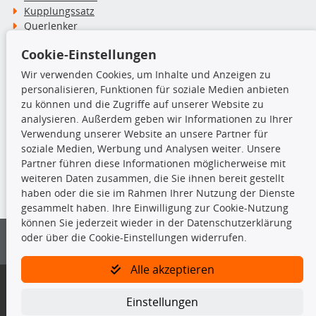
Kupplungssatz
Querlenker
Radlager
Cookie-Einstellungen
Stoßdämpfer
Wir verwenden Cookies, um Inhalte und Anzeigen zu
personalisieren, Funktionen für soziale Medien anbieten
TecDoc Inside
zu können und die Zugriffe auf unserer Website zu
analysieren. Außerdem geben wir Informationen zu Ihrer
Verwendung unserer Website an unsere Partner für
soziale Medien, Werbung und Analysen weiter. Unsere
Partner führen diese Informationen möglicherweise mit
Die hier angezeigten Daten insbesondere die gesamte Datenbank dürfen
weiteren Daten zusammen, die Sie ihnen bereit gestellt
nicht kopiert werden.
haben oder die sie im Rahmen Ihrer Nutzung der Dienste
gesammelt haben. Ihre Einwilligung zur Cookie-Nutzung
Es ist zu unterlassen, die Daten oder die gesamte Datenbank ohne
können Sie jederzeit wieder in der Datenschutzerklärung
vorherige Zustimmung von TecDoc zu vervielfältigen, zu verbreiten
oder über die Cookie-Einstellungen widerrufen.
und/oder diese Handlungen durch Dritte ausführen zu lassen. Ein
Zuwiderhandeln stellt eine Urheberrechtsverletzung dar und wird verfolgt.
Alle akzeptieren
Bitte prüfen Sie, ob das über unseren Onlineshop identifizierte Ersatzteil
auch tatsächlich dem gesuchten Ersatzteil entspricht.
Einstellungen
Gegebenenfalls sind ergänzende Informationen notwendig, um