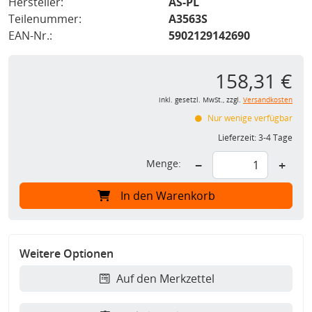
Hersteller:
AS-PL
Teilenummer:
A3563S
EAN-Nr.:
5902129142690
158,31 €
inkl. gesetzl. MwSt., zzgl.
Versandkosten
Nur wenige verfügbar
Lieferzeit:
3-4 Tage
Menge:
−
+
In den Warenkorb
Weitere Optionen
Auf den Merkzettel