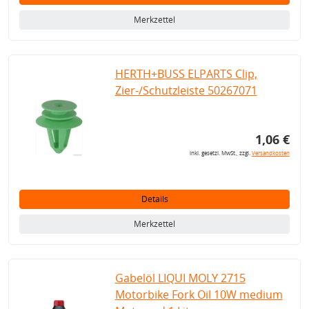
Merkzettel
HERTH+BUSS ELPARTS Clip,
Zier-/Schutzleiste 50267071
1,06 €
inkl. gesetzl. MwSt., zzgl.
Versandkosten
Details
Merkzettel
Gabelöl LIQUI MOLY 2715
Motorbike Fork Oil 10W medium