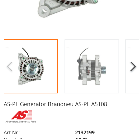
AS-PL Generator Brandneu AS-PL A5108
Art.Nr.:
2132199