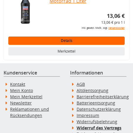
Motorrad 1 Liter
13,06 €
13,06 € pro 1 l
inkl. gesetzl. MwSt., zzgl.
Versandkosten
Details
Merkzettel
Kundenservice
Informationen
Kontakt
AGB
Mein Konto
Altölentsorgung
Mein Merkzettel
Barrierefreiheitserklärung
Newsletter
Batterieentsorgung
Reklamationen und
Datenschutzerklärung
Rücksendungen
Impressum
Widerrufsbelehrung
Widerruf des Vertrags