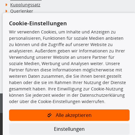
Kupplungssatz
Querlenker
Radlager
Cookie-Einstellungen
Stoßdämpfer
Wir verwenden Cookies, um Inhalte und Anzeigen zu
personalisieren, Funktionen für soziale Medien anbieten
TecDoc Inside
zu können und die Zugriffe auf unserer Website zu
analysieren. Außerdem geben wir Informationen zu Ihrer
Verwendung unserer Website an unsere Partner für
soziale Medien, Werbung und Analysen weiter. Unsere
Partner führen diese Informationen möglicherweise mit
Die hier angezeigten Daten insbesondere die gesamte Datenbank dürfen
weiteren Daten zusammen, die Sie ihnen bereit gestellt
nicht kopiert werden.
haben oder die sie im Rahmen Ihrer Nutzung der Dienste
gesammelt haben. Ihre Einwilligung zur Cookie-Nutzung
Es ist zu unterlassen, die Daten oder die gesamte Datenbank ohne
können Sie jederzeit wieder in der Datenschutzerklärung
vorherige Zustimmung von TecDoc zu vervielfältigen, zu verbreiten
oder über die Cookie-Einstellungen widerrufen.
und/oder diese Handlungen durch Dritte ausführen zu lassen. Ein
Zuwiderhandeln stellt eine Urheberrechtsverletzung dar und wird verfolgt.
Alle akzeptieren
Bitte prüfen Sie, ob das über unseren Onlineshop identifizierte Ersatzteil
auch tatsächlich dem gesuchten Ersatzteil entspricht.
Einstellungen
Gegebenenfalls sind ergänzende Informationen notwendig, um