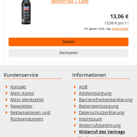
Motorrad 1 Liter
13,06 €
13,06 € pro 1 l
inkl. gesetzl. MwSt., zzgl.
Versandkosten
Details
Merkzettel
Kundenservice
Informationen
Kontakt
AGB
Mein Konto
Altölentsorgung
Mein Merkzettel
Barrierefreiheitserklärung
Newsletter
Batterieentsorgung
Reklamationen und
Datenschutzerklärung
Rücksendungen
Impressum
Widerrufsbelehrung
Widerruf des Vertrags