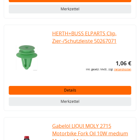
Merkzettel
HERTH+BUSS ELPARTS Clip,
Zier-/Schutzleiste 50267071
1,06 €
inkl. gesetzl. MwSt., zzgl.
Versandkosten
Details
Merkzettel
Gabelöl LIQUI MOLY 2715
Motorbike Fork Oil 10W medium