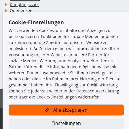
Kupplungssatz
Querlenker
Radlager
Cookie-Einstellungen
Stoßdämpfer
Wir verwenden Cookies, um Inhalte und Anzeigen zu
personalisieren, Funktionen für soziale Medien anbieten
TecDoc Inside
zu können und die Zugriffe auf unserer Website zu
analysieren. Außerdem geben wir Informationen zu Ihrer
Verwendung unserer Website an unsere Partner für
soziale Medien, Werbung und Analysen weiter. Unsere
Partner führen diese Informationen möglicherweise mit
Die hier angezeigten Daten insbesondere die gesamte Datenbank dürfen
weiteren Daten zusammen, die Sie ihnen bereit gestellt
nicht kopiert werden.
haben oder die sie im Rahmen Ihrer Nutzung der Dienste
gesammelt haben. Ihre Einwilligung zur Cookie-Nutzung
Es ist zu unterlassen, die Daten oder die gesamte Datenbank ohne
können Sie jederzeit wieder in der Datenschutzerklärung
vorherige Zustimmung von TecDoc zu vervielfältigen, zu verbreiten
oder über die Cookie-Einstellungen widerrufen.
und/oder diese Handlungen durch Dritte ausführen zu lassen. Ein
Zuwiderhandeln stellt eine Urheberrechtsverletzung dar und wird verfolgt.
Alle akzeptieren
Bitte prüfen Sie, ob das über unseren Onlineshop identifizierte Ersatzteil
auch tatsächlich dem gesuchten Ersatzteil entspricht.
Einstellungen
Gegebenenfalls sind ergänzende Informationen notwendig, um