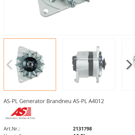
AS-PL Generator Brandneu AS-PL A4012
Art.Nr.:
2131798