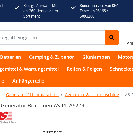
nd
Riesige Auswahl: Mehr
Kundenservice von KFZ-
als 260 Hersteller im
Experten 08165 /
Sortiment
5093200
An
Batterien
Camping & Zubehör
Glühlampen
Motor
egemittel & Wartungsmittel
Reifen & Felgen
Schneeket
le
Anhängerteile
Generator / Lichtmaschine
Generator & Lichtmaschine
AS-
 Generator Brandneu AS-PL A6279
:
2132017