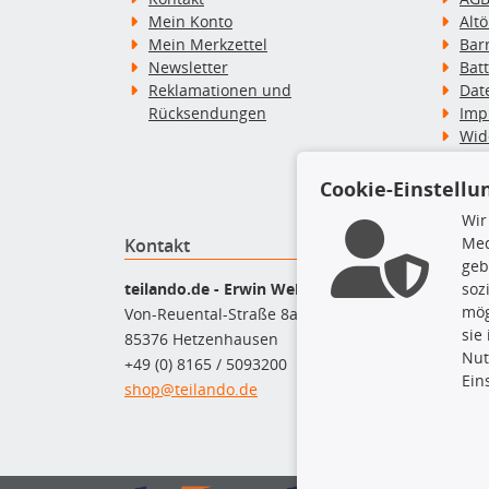
Mein Konto
Alt
Mein Merkzettel
Bar
Newsletter
Bat
Reklamationen und
Dat
Rücksendungen
Imp
Wid
Wid
Zah
Cookie-Einstellu
Wir
Med
Kontakt
Top P
geb
Bel
soz
teilando.de - Erwin Weber GmbH
Bre
mög
Von-Reuental-Straße 8a
Bre
sie
85376 Hetzenhausen
Kup
Nut
+49 (0) 8165 / 5093200
Que
Ein
shop@teilando.de
Rad
Sto