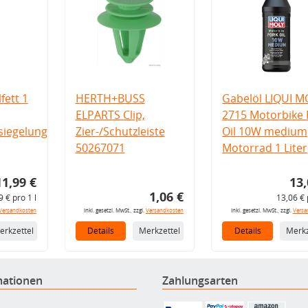
fett 1
HERTH+BUSS
Gabelöl LIQUI M
ELPARTS Clip,
2715 Motorbike 
iegelung
Zier-/Schutzleiste
Oil 10W medium
50267071
Motorrad 1 Liter
11,99 €
13,
1,06 €
9 € pro 1 l
13,06 € 
Versandkosten
inkl. gesetzl. MwSt., zzgl.
Versandkosten
inkl. gesetzl. MwSt., zzgl.
Versa
erkzettel
Details
Merkzettel
Details
Merkz
mationen
Zahlungsarten
B