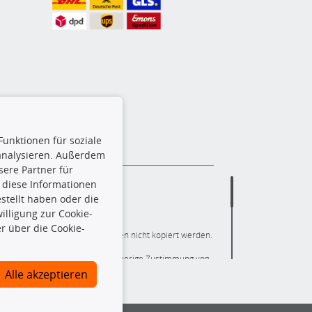
Funktionen für soziale
 analysieren. Außerdem
ere Partner für
 diese Informationen
stellt haben oder die
lligung zur Cookie-
r über die Cookie-
ere die gesamte Datenbank dürfen nicht kopiert werden.
r die gesamte Datenbank ohne vorherige Zustimmung von
ten und/oder diese Handlungen durch Dritte ausführen zu
Alle akzeptieren
 Urheberrechtsverletzung dar und wird verfolgt.
nlineshop identifizierte Ersatzteil auch tatsächlich dem