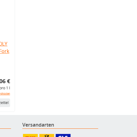
OLY
Fork
06 €
pro 1 l
ndkosten
ettel
Versandarten