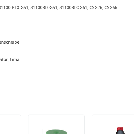
31100-RL0-G51, 31100RL0G51, 31100RLOG61, CSG26, CSG66
menscheibe
tor, Lima