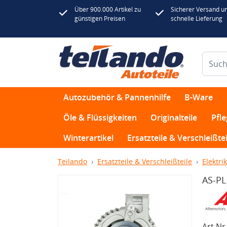
Über 900.000 Artikel zu
Sicherer Versand u
günstigen Preisen
schnelle Lieferung
Autozubehör & Pannenhilfe
B-Ware
Öle & Flüssigkeiten
Originalteile
Pfl
Winterartikel
Ersatzteile & Verschleißtei
Teilando
Ersatzteile & Verschleißteile
Elektrik
AS-PL
Art.Nr.