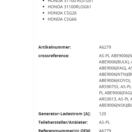
HONDA 31100-RL0-G51
HONDA 31100RLOG61
HONDA CSG26
HONDA CSG66
Artikelnummer:
A6279
crossreference:
AS-PL ABE9006(N
ABE9006(BULK), 
ABE9006(FAG), A
ABE9006(NTN)(BU
ABE9006(KOYO), 
ARS9075S, AS-PL
PL ABE9006(FAG)
ARS3013, AS-PL 
ABE9006(NSK)(B
Generator-Ladestrom [A]:
120
Teilehersteller/Anbieter:
AS-PL
Referenznummer(n) OEM:
A6279