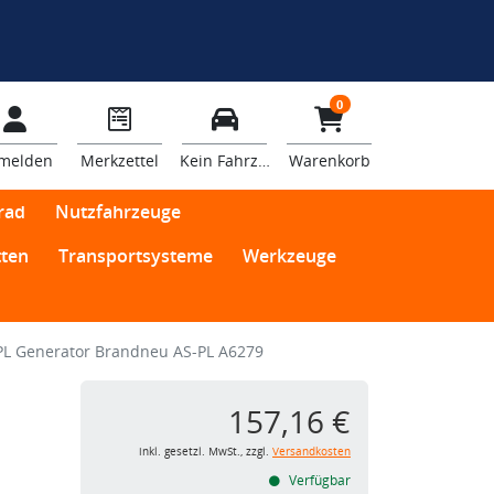
0
melden
Merkzettel
Kein Fahrzeug
Warenkorb
rad
Nutzfahrzeuge
ten
Transportsysteme
Werkzeuge
PL Generator Brandneu AS-PL A6279
157,16 €
inkl. gesetzl. MwSt., zzgl.
Versandkosten
Verfügbar