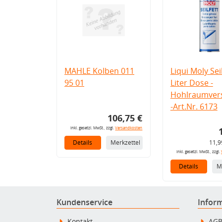
MAHLE Kolben 011
Liqui Moly Seil
95 01
Liter Dose -
Hohlraumvers
-Art.Nr. 6173
106,75 €
inkl. gesetzl. MwSt., zzgl.
Versandkosten
Details
Merkzettel
11,9
inkl. gesetzl. MwSt., zzgl.
Details
M
Kundenservice
Infor
Kontakt
AG