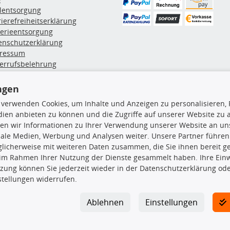
ölentsorgung
rierefreiheitserklärung
terieentsorgung
enschutzerklärung
ressum
errufsbelehrung
erruf des Vertrags
lung & Versand
ngen
 verwenden Cookies, um Inhalte und Anzeigen zu personalisieren, 
ien anbieten zu können und die Zugriffe auf unserer Website zu
rodukte
TecDoc Inside
en wir Informationen zu Ihrer Verwendung unserer Website an uns
euchtung
iale Medien, Werbung und Analysen weiter. Unsere Partner führen
msbeläge
licherweise mit weiteren Daten zusammen, die Sie ihnen bereit ge
msscheiben
 im Rahmen Ihrer Nutzung der Dienste gesammelt haben. Ihre Einwi
plungssatz
zung können Sie jederzeit wieder in der Datenschutzerklärung ode
Die hier angezeigten Daten insbesond
rlenker
stellungen widerrufen.
lager
Es ist zu unterlassen, die Daten ode
ßdämpfer
TecDoc zu vervielfältigen, zu verbrei
Ablehnen
Einstellungen
lassen. Ein Zuwiderhandeln stellt eine
Bitte prüfen Sie, ob das über unseren O