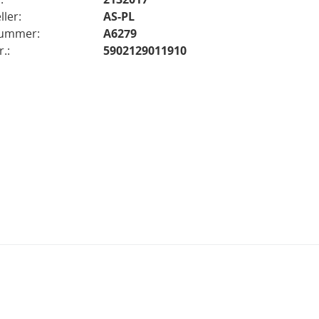
ller:
AS-PL
nummer:
A6279
.:
5902129011910