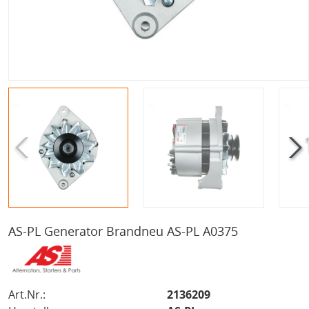
AS-PL Generator Brandneu AS-PL A0375
Art.Nr.:
2136209