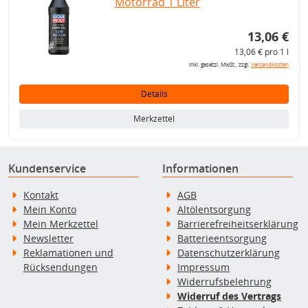
Motorrad 1 Liter
13,06 €
13,06 € pro 1 l
inkl. gesetzl. MwSt., zzgl.
Versandkosten
Details
Merkzettel
Kundenservice
Informationen
Kontakt
AGB
Mein Konto
Altölentsorgung
Mein Merkzettel
Barrierefreiheitserklärung
Newsletter
Batterieentsorgung
Reklamationen und
Datenschutzerklärung
Rücksendungen
Impressum
Widerrufsbelehrung
Widerruf des Vertrags