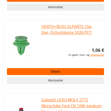
Merkzettel
HERTH+BUSS ELPARTS Clip,
Zier-/Schutzleiste 50267071
1,06 €
inkl. gesetzl. MwSt., zzgl.
Versandkosten
Details
Merkzettel
Gabelöl LIQUI MOLY 2715
Motorbike Fork Oil 10W medium