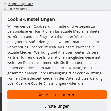
Kupplungssatz
Querlenker
Radlager
Cookie-Einstellungen
Stoßdämpfer
Wir verwenden Cookies, um Inhalte und Anzeigen zu
personalisieren, Funktionen für soziale Medien anbieten
TecDoc Inside
zu können und die Zugriffe auf unserer Website zu
analysieren. Außerdem geben wir Informationen zu Ihrer
Verwendung unserer Website an unsere Partner für
soziale Medien, Werbung und Analysen weiter. Unsere
Partner führen diese Informationen möglicherweise mit
Die hier angezeigten Daten insbesondere die gesamte Datenbank dürfen
weiteren Daten zusammen, die Sie ihnen bereit gestellt
nicht kopiert werden.
haben oder die sie im Rahmen Ihrer Nutzung der Dienste
gesammelt haben. Ihre Einwilligung zur Cookie-Nutzung
Es ist zu unterlassen, die Daten oder die gesamte Datenbank ohne
können Sie jederzeit wieder in der Datenschutzerklärung
vorherige Zustimmung von TecDoc zu vervielfältigen, zu verbreiten
oder über die Cookie-Einstellungen widerrufen.
und/oder diese Handlungen durch Dritte ausführen zu lassen. Ein
Zuwiderhandeln stellt eine Urheberrechtsverletzung dar und wird verfolgt.
Alle akzeptieren
Bitte prüfen Sie, ob das über unseren Onlineshop identifizierte Ersatzteil
auch tatsächlich dem gesuchten Ersatzteil entspricht.
Einstellungen
Gegebenenfalls sind ergänzende Informationen notwendig, um