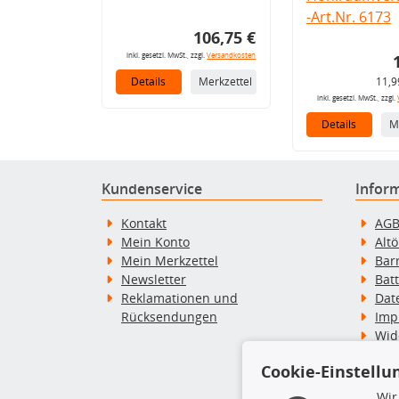
-Art.Nr. 6173
106,75 €
inkl. gesetzl. MwSt., zzgl.
Versandkosten
Details
Merkzettel
11,9
inkl. gesetzl. MwSt., zzgl.
Details
M
Kundenservice
Infor
Kontakt
AG
Mein Konto
Alt
Mein Merkzettel
Bar
Newsletter
Bat
Reklamationen und
Dat
Rücksendungen
Imp
Wid
Wid
Cookie-Einstellu
Zah
Wir