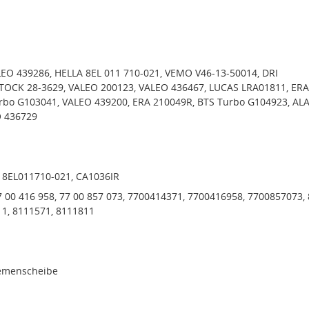
LEO 439286, HELLA 8EL 011 710-021, VEMO V46-13-50014, DRI
TOCK 28-3629, VALEO 200123, VALEO 436467, LUCAS LRA01811, ERA
rbo G103041, VALEO 439200, ERA 210049R, BTS Turbo G104923, A
O 436729
, 8EL011710-021, CA1036IR
7 00 416 958, 77 00 857 073, 7700414371, 7700416958, 7700857073, 
11, 8111571, 8111811
iemenscheibe