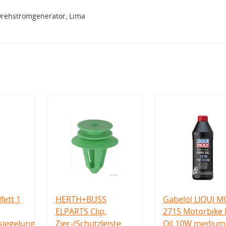
Drehstromgenerator, Lima
fett 1
HERTH+BUSS
Gabelöl LIQUI M
ELPARTS Clip,
2715 Motorbike 
iegelung
Zier-/Schutzleiste
Oil 10W medium