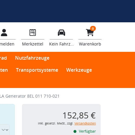
0
melden
Merkzettel
Kein Fahrzeug
Warenkorb
rad
Nutzfahrzeuge
ten
Transportsysteme
Werkzeuge
LA Generator 8EL 011 710-021
152,85 €
inkl. gesetzl. MwSt., zzgl.
Versandkosten
Verfügbar