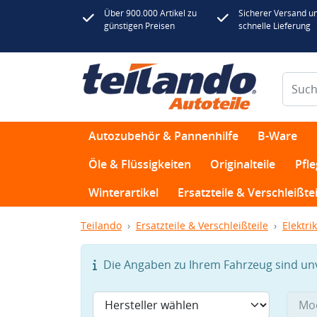
Über 900.000 Artikel zu
Sicherer Versand u
günstigen Preisen
schnelle Lieferung
Autozubehör & Pannenhilfe
B-Ware
Öle & Flüssigkeiten
Originalteile
Pfl
Winterartikel
Ersatzteile & Verschleißtei
Teilando
Ersatzteile & Verschleißteile
Elektrik
Die Angaben zu Ihrem Fahrzeug sind unvo