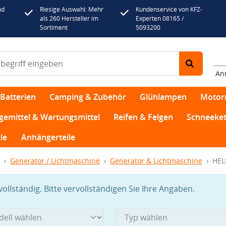
nd
Riesige Auswahl: Mehr
Kundenservice von KFZ-
als 260 Hersteller im
Experten 08165 /
Sortiment
5093200
An
Batterien
Camping & Zubehör
Glühlampen
Motor
egemittel & Wartungsmittel
Reifen & Felgen
Schneeket
le
Anhängerteile
Generator / Lichtmaschine
Generator & Lichtmaschine
HEL
llständig. Bitte vervollständigen Sie Ihre Angaben.