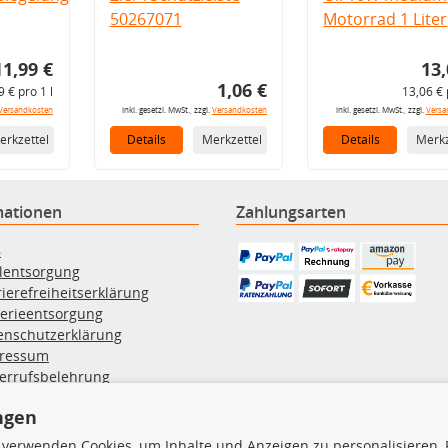
50267071
Motorrad 1 Liter
11,99 €
13,
1,06 €
9 € pro 1 l
13,06 € 
Versandkosten
inkl. gesetzl. MwSt., zzgl.
Versandkosten
inkl. gesetzl. MwSt., zzgl.
Versa
erkzettel
Details
Merkzettel
Details
Merkz
mationen
Zahlungsarten
B
ölentsorgung
rierefreiheitserklärung
terieentsorgung
enschutzerklärung
ressum
errufsbelehrung
erruf des Vertrags
ngen
lung & Versand
 verwenden Cookies, um Inhalte und Anzeigen zu personalisieren, 