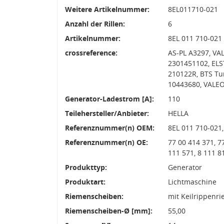
Weitere Artikelnummer:
8EL011710-021
Anzahl der Rillen:
6
Artikelnummer:
8EL 011 710-021
crossreference:
AS-PL A3297, VA
2301451102, ELS
210122R, BTS Tu
10443680, VALE
Generator-Ladestrom [A]:
110
Teilehersteller/Anbieter:
HELLA
Referenznummer(n) OEM:
8EL 011 710-021
Referenznummer(n) OE:
77 00 414 371, 7
111 571, 8 111 8
Produkttyp:
Generator
Produktart:
Lichtmaschine
Riemenscheiben:
mit Keilrippenr
Riemenscheiben-Ø [mm]:
55,00