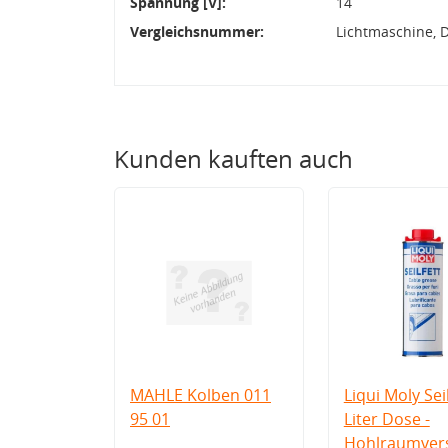
Spannung [V]:
14
Vergleichsnummer:
Lichtmaschine, 
Kunden kauften auch
MAHLE Kolben 011
Liqui Moly Seil
95 01
Liter Dose -
Hohlraumvers