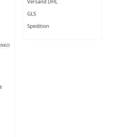
Versand DHL
GLS
Spedition
LANKO
8