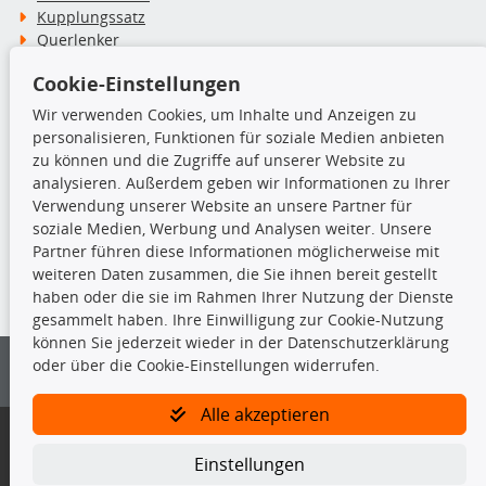
Kupplungssatz
Querlenker
Radlager
Cookie-Einstellungen
Stoßdämpfer
Wir verwenden Cookies, um Inhalte und Anzeigen zu
personalisieren, Funktionen für soziale Medien anbieten
TecDoc Inside
zu können und die Zugriffe auf unserer Website zu
analysieren. Außerdem geben wir Informationen zu Ihrer
Verwendung unserer Website an unsere Partner für
soziale Medien, Werbung und Analysen weiter. Unsere
Partner führen diese Informationen möglicherweise mit
Die hier angezeigten Daten insbesondere die gesamte Datenbank dürfen
weiteren Daten zusammen, die Sie ihnen bereit gestellt
nicht kopiert werden.
haben oder die sie im Rahmen Ihrer Nutzung der Dienste
gesammelt haben. Ihre Einwilligung zur Cookie-Nutzung
Es ist zu unterlassen, die Daten oder die gesamte Datenbank ohne
können Sie jederzeit wieder in der Datenschutzerklärung
vorherige Zustimmung von TecDoc zu vervielfältigen, zu verbreiten
oder über die Cookie-Einstellungen widerrufen.
und/oder diese Handlungen durch Dritte ausführen zu lassen. Ein
Zuwiderhandeln stellt eine Urheberrechtsverletzung dar und wird verfolgt.
Alle akzeptieren
Bitte prüfen Sie, ob das über unseren Onlineshop identifizierte Ersatzteil
auch tatsächlich dem gesuchten Ersatzteil entspricht.
Einstellungen
Gegebenenfalls sind ergänzende Informationen notwendig, um