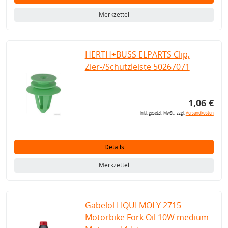
Merkzettel
HERTH+BUSS ELPARTS Clip,
Zier-/Schutzleiste 50267071
1,06 €
inkl. gesetzl. MwSt., zzgl.
Versandkosten
Details
Merkzettel
Gabelöl LIQUI MOLY 2715
Motorbike Fork Oil 10W medium