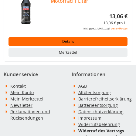
Motorrad 1 Liter
13,06 €
13,06 € pro 1 l
inkl. gesetzl. MwSt., zzgl.
Versandkosten
Details
Merkzettel
Kundenservice
Informationen
Kontakt
AGB
Mein Konto
Altölentsorgung
Mein Merkzettel
Barrierefreiheitserklärung
Newsletter
Batterieentsorgung
Reklamationen und
Datenschutzerklärung
Rücksendungen
Impressum
Widerrufsbelehrung
Widerruf des Vertrags