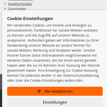
Kupplungssatz
Querlenker
Radlager
Cookie-Einstellungen
Stoßdämpfer
Wir verwenden Cookies, um Inhalte und Anzeigen zu
personalisieren, Funktionen für soziale Medien anbieten
TecDoc Inside
zu können und die Zugriffe auf unserer Website zu
analysieren. Außerdem geben wir Informationen zu Ihrer
Verwendung unserer Website an unsere Partner für
soziale Medien, Werbung und Analysen weiter. Unsere
Partner führen diese Informationen möglicherweise mit
Die hier angezeigten Daten insbesondere die gesamte Datenbank dürfen
weiteren Daten zusammen, die Sie ihnen bereit gestellt
nicht kopiert werden.
haben oder die sie im Rahmen Ihrer Nutzung der Dienste
gesammelt haben. Ihre Einwilligung zur Cookie-Nutzung
Es ist zu unterlassen, die Daten oder die gesamte Datenbank ohne
können Sie jederzeit wieder in der Datenschutzerklärung
vorherige Zustimmung von TecDoc zu vervielfältigen, zu verbreiten
oder über die Cookie-Einstellungen widerrufen.
und/oder diese Handlungen durch Dritte ausführen zu lassen. Ein
Zuwiderhandeln stellt eine Urheberrechtsverletzung dar und wird verfolgt.
Alle akzeptieren
Bitte prüfen Sie, ob das über unseren Onlineshop identifizierte Ersatzteil
auch tatsächlich dem gesuchten Ersatzteil entspricht.
Einstellungen
Gegebenenfalls sind ergänzende Informationen notwendig, um