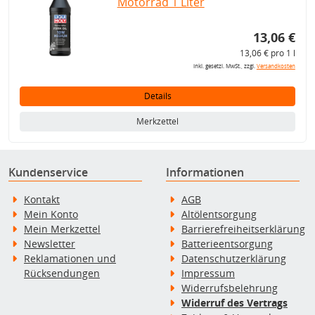
Motorrad 1 Liter
13,06 €
13,06 € pro 1 l
inkl. gesetzl. MwSt., zzgl.
Versandkosten
Details
Merkzettel
Kundenservice
Informationen
Kontakt
AGB
Mein Konto
Altölentsorgung
Mein Merkzettel
Barrierefreiheitserklärung
Newsletter
Batterieentsorgung
Reklamationen und
Datenschutzerklärung
Rücksendungen
Impressum
Widerrufsbelehrung
Widerruf des Vertrags