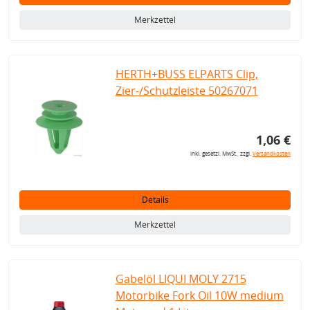
Merkzettel
HERTH+BUSS ELPARTS Clip,
Zier-/Schutzleiste 50267071
1,06 €
inkl. gesetzl. MwSt., zzgl.
Versandkosten
Details
Merkzettel
Gabelöl LIQUI MOLY 2715
Motorbike Fork Oil 10W medium