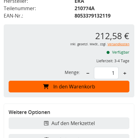
Hersteller:
ERA
Teilenummer:
210774A
EAN-Nr.:
8053379132119
212,58 €
inkl. gesetzl. MwSt., zzgl.
Versandkosten
Verfügbar
Lieferzeit:
3-4 Tage
Menge:
−
+
In den Warenkorb
Weitere Optionen
Auf den Merkzettel