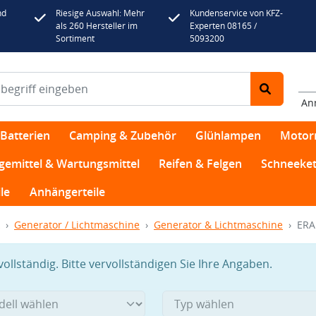
nd
Riesige Auswahl: Mehr
Kundenservice von KFZ-
als 260 Hersteller im
Experten 08165 /
Sortiment
5093200
An
Batterien
Camping & Zubehör
Glühlampen
Motor
egemittel & Wartungsmittel
Reifen & Felgen
Schneeket
le
Anhängerteile
Generator / Lichtmaschine
Generator & Lichtmaschine
ERA
llständig. Bitte vervollständigen Sie Ihre Angaben.