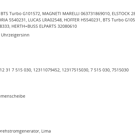
 BTS Turbo G101572, MAGNETI MARELLI 063731869010, ELSTOCK 2
RIA 5540231, LUCAS LRA02548, HOFFER H5540231, BTS Turbo G105
188333, HERTH+BUSS ELPARTS 32080610
 Uhrzeigersinn
 12 31 7 515 030, 12311079452, 12317515030, 7 515 030, 7515030
iemenscheibe
Drehstromgenerator, Lima