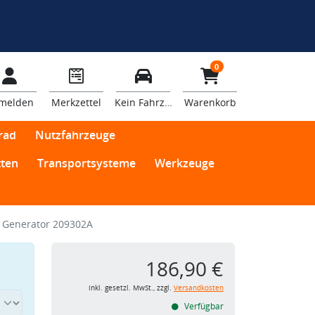
0
melden
Merkzettel
Kein Fahrzeug
Warenkorb
rad
Nutzfahrzeuge
ten
Transportsysteme
Werkzeuge
 Generator 209302A
186,90 €
inkl. gesetzl. MwSt., zzgl.
Versandkosten
Verfügbar