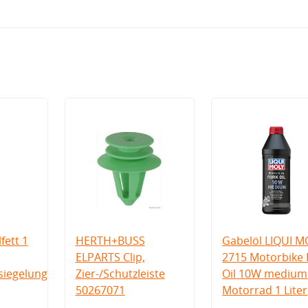
fett 1
HERTH+BUSS
Gabelöl LIQUI M
ELPARTS Clip,
2715 Motorbike 
iegelung
Zier-/Schutzleiste
Oil 10W medium
50267071
Motorrad 1 Liter