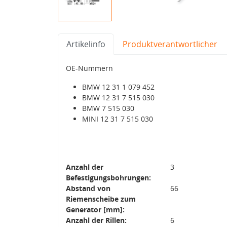
Artikelinfo
Produktverantwortlicher
OE-Nummern
BMW 12 31 1 079 452
BMW 12 31 7 515 030
BMW 7 515 030
MINI 12 31 7 515 030
Anzahl der
3
Befestigungsbohrungen:
Abstand von
66
Riemenscheibe zum
Generator [mm]:
Anzahl der Rillen:
6