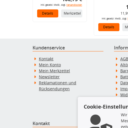
inkl. gesetzl. MwSt., zzgl.
Versandkosten
Details
Merkzettel
11,9
inkl. gesetzl. MwSt., zzgl.
Details
M
Kundenservice
Infor
Kontakt
AG
Mein Konto
Alt
Mein Merkzettel
Bar
Newsletter
Bat
Reklamationen und
Dat
Rücksendungen
Imp
Wid
Wid
Cookie-Einstellu
Zah
Wir
Med
Kontakt
Top P
geb