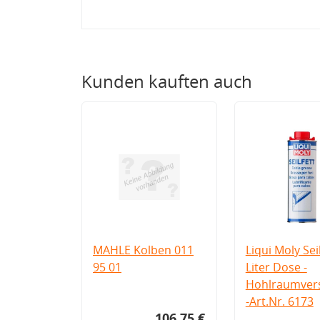
Kunden kauften auch
MAHLE Kolben 011
Liqui Moly Seil
95 01
Liter Dose -
Hohlraumvers
-Art.Nr. 6173
106,75 €