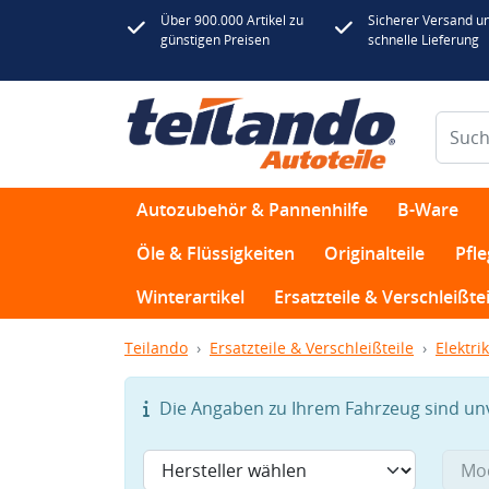
Über 900.000 Artikel zu
Sicherer Versand u
günstigen Preisen
schnelle Lieferung
Autozubehör & Pannenhilfe
B-Ware
Öle & Flüssigkeiten
Originalteile
Pfl
Winterartikel
Ersatzteile & Verschleißtei
Teilando
Ersatzteile & Verschleißteile
Elektrik
Die Angaben zu Ihrem Fahrzeug sind unvo