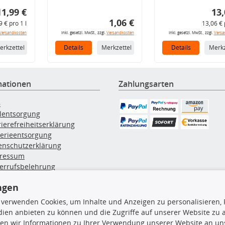
11,99 €
13,
1,06 €
9 € pro 1 l
13,06 € 
Versandkosten
inkl. gesetzl. MwSt., zzgl.
Versandkosten
inkl. gesetzl. MwSt., zzgl.
Versa
erkzettel
Details
Merkzettel
Details
Merkz
mationen
Zahlungsarten
B
ölentsorgung
rierefreiheitserklärung
terieentsorgung
enschutzerklärung
ressum
errufsbelehrung
erruf des Vertrags
ngen
lung & Versand
 verwenden Cookies, um Inhalte und Anzeigen zu personalisieren, 
ien anbieten zu können und die Zugriffe auf unserer Website zu
rodukte
TecDoc Inside
en wir Informationen zu Ihrer Verwendung unserer Website an uns