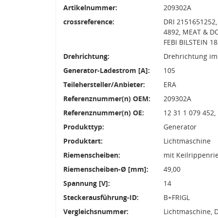
Artikelnummer:
209302A
crossreference:
DRI 2151651252,
4892, MEAT & DO
FEBI BILSTEIN 
Drehrichtung:
Drehrichtung im
Generator-Ladestrom [A]:
105
Teilehersteller/Anbieter:
ERA
Referenznummer(n) OEM:
209302A
Referenznummer(n) OE:
12 31 1 079 452,
Produkttyp:
Generator
Produktart:
Lichtmaschine
Riemenscheiben:
mit Keilrippenr
Riemenscheiben-Ø [mm]:
49,00
Spannung [V]:
14
Steckerausführung-ID:
B+FRIGL
Vergleichsnummer:
Lichtmaschine, 