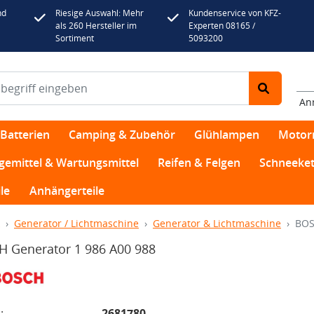
nd
Riesige Auswahl: Mehr
Kundenservice von KFZ-
als 260 Hersteller im
Experten 08165 /
Sortiment
5093200
An
Batterien
Camping & Zubehör
Glühlampen
Motor
egemittel & Wartungsmittel
Reifen & Felgen
Schneeket
le
Anhängerteile
Generator / Lichtmaschine
Generator & Lichtmaschine
BOS
 Generator 1 986 A00 988
:
2681780