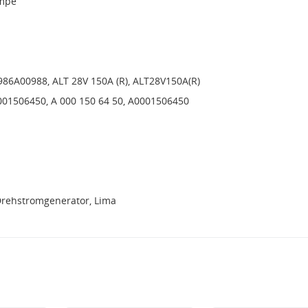
mpe
986A00988, ALT 28V 150A (R), ALT28V150A(R)
0001506450, A 000 150 64 50, A0001506450
Drehstromgenerator, Lima