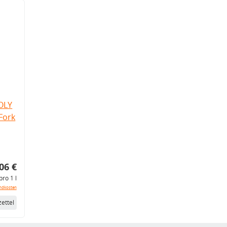
OLY
Fork
06 €
pro 1 l
ndkosten
ettel