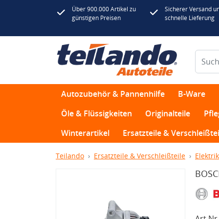
Über 900.000 Artikel zu
Sicherer Versand u
günstigen Preisen
schnelle Lieferung
Autozubehör & Pannenhilfe
B-Ware
Öle & Flüssigkeiten
Originalteile
Pfl
Winterartikel
Ersatzteile & Verschleißtei
Teilando
Ersatzteile & Verschleißteile
Elektrik
BOSCH
Art.Nr.