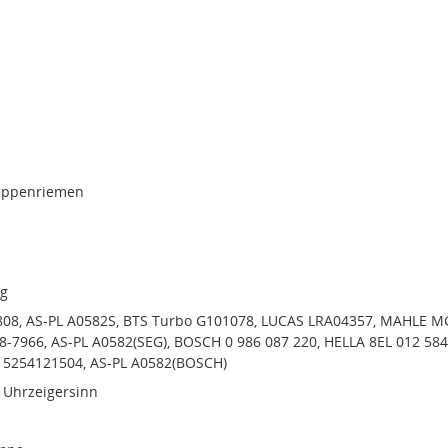
rippenriemen
ng
08, AS-PL A0582S, BTS Turbo G101078, LUCAS LRA04357, MAHLE M
8-7966, AS-PL A0582(SEG), BOSCH 0 986 087 220, HELLA 8EL 012 584
 5254121504, AS-PL A0582(BOSCH)
 Uhrzeigersinn