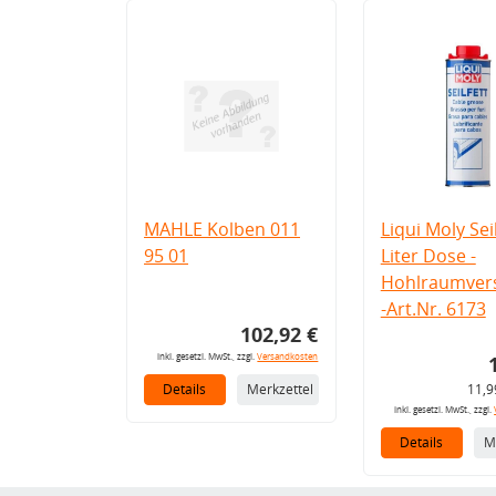
MAHLE Kolben 011
Liqui Moly Seil
95 01
Liter Dose -
Hohlraumvers
-Art.Nr. 6173
102,92 €
inkl. gesetzl. MwSt., zzgl.
Versandkosten
Details
Merkzettel
11,9
inkl. gesetzl. MwSt., zzgl.
Details
M