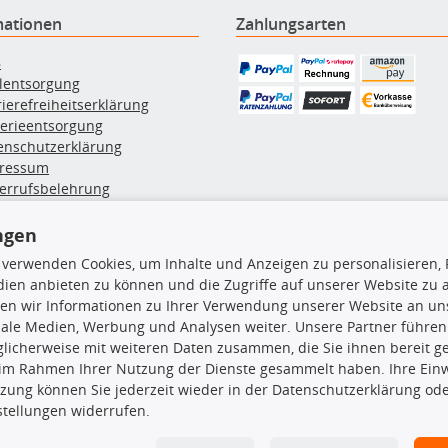
mationen
Zahlungsarten
B
ölentsorgung
rierefreiheitserklärung
terieentsorgung
enschutzerklärung
ressum
errufsbelehrung
erruf des Vertrags
lung & Versand
ngen
 verwenden Cookies, um Inhalte und Anzeigen zu personalisieren, 
ien anbieten zu können und die Zugriffe auf unserer Website zu
rodukte
TecDoc Inside
en wir Informationen zu Ihrer Verwendung unserer Website an uns
iale Medien, Werbung und Analysen weiter. Unsere Partner führen
euchtung
licherweise mit weiteren Daten zusammen, die Sie ihnen bereit ge
msbeläge
 im Rahmen Ihrer Nutzung der Dienste gesammelt haben. Ihre Einwi
msscheiben
zung können Sie jederzeit wieder in der Datenschutzerklärung ode
plungssatz
Die hier angezeigten Daten insbesond
stellungen widerrufen.
rlenker
lager
Es ist zu unterlassen, die Daten ode