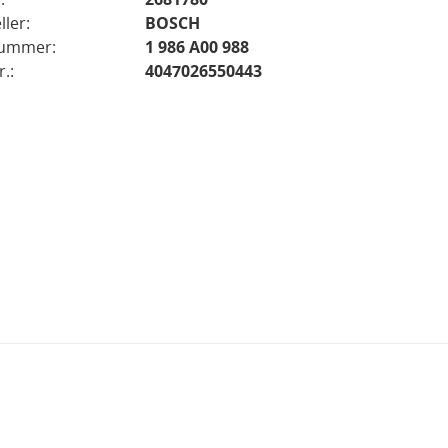
ller:
BOSCH
nummer:
1 986 A00 988
.:
4047026550443