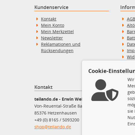
Kundenservice
Infor
Kontakt
AG
Mein Konto
Alt
Mein Merkzettel
Bar
Newsletter
Bat
Reklamationen und
Dat
Rücksendungen
Imp
Wid
Wid
Zah
Cookie-Einstellu
Wir
Med
Kontakt
Top P
geb
soz
Bel
teilando.de - Erwin Weber GmbH
mög
Bre
Von-Reuental-Straße 8a
sie
Bre
85376 Hetzenhausen
Nut
Kup
+49 (0) 8165 / 5093200
Ein
Que
shop@teilando.de
Rad