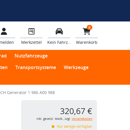
0
melden
Merkzettel
Kein Fahrzeug
Warenkorb
rad
Nutzfahrzeuge
ten
Transportsysteme
Werkzeuge
CH Generator 1 986 A00 988
320,67 €
inkl. gesetzl. MwSt., zzgl.
Versandkosten
Nur wenige verfügbar