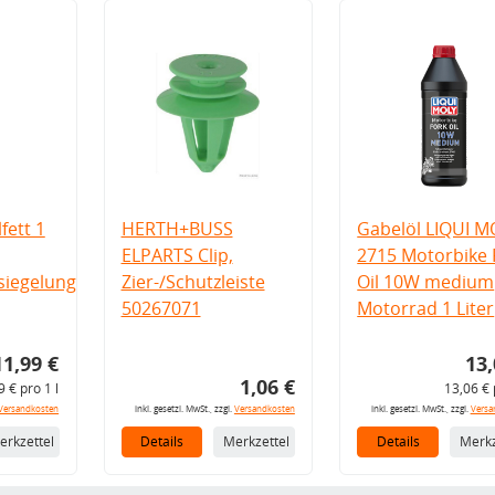
fett 1
HERTH+BUSS
Gabelöl LIQUI M
ELPARTS Clip,
2715 Motorbike 
iegelung
Zier-/Schutzleiste
Oil 10W medium
50267071
Motorrad 1 Liter
11,99 €
13,
1,06 €
9 € pro 1 l
13,06 € 
Versandkosten
inkl. gesetzl. MwSt., zzgl.
Versandkosten
inkl. gesetzl. MwSt., zzgl.
Versa
erkzettel
Details
Merkzettel
Details
Merkz