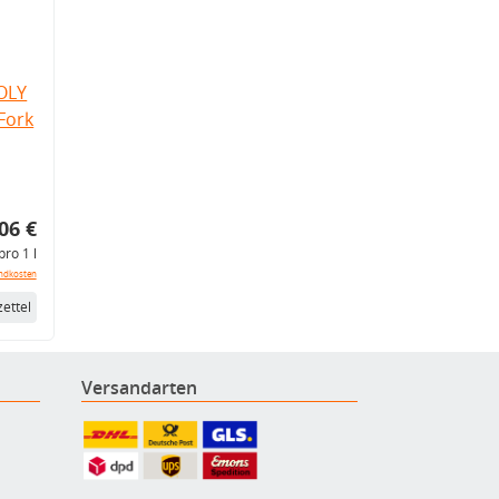
OLY
Fork
06 €
pro 1 l
ndkosten
ettel
Versandarten