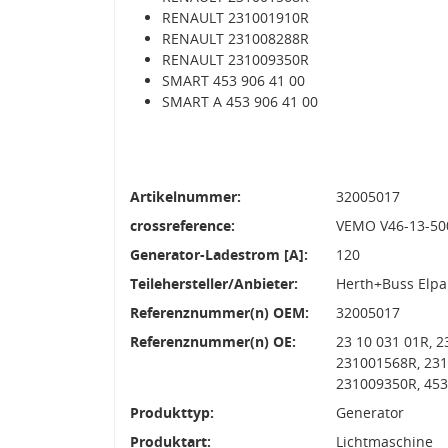
RENAULT 231001910R
RENAULT 231008288R
RENAULT 231009350R
SMART 453 906 41 00
SMART A 453 906 41 00
Artikelnummer:
32005017
crossreference:
VEMO V46-13-50
Generator-Ladestrom [A]:
120
Teilehersteller/Anbieter:
Herth+Buss Elpa
Referenznummer(n) OEM:
32005017
Referenznummer(n) OE:
23 10 031 01R, 
231001568R, 231
231009350R, 453
Produkttyp:
Generator
Produktart:
Lichtmaschine