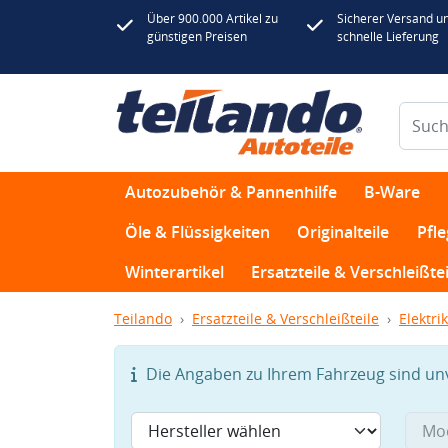
Über 900.000 Artikel zu
Sicherer Versand u
günstigen Preisen
schnelle Lieferung
Autozubehör & Pannenhilfe
B-Ware
Öle & Flüssigkeiten
Originalteile
Pfl
Winterartikel
Ersatzteile & Verschleißtei
Teilando
Ersatzteile & Verschleißteile
Elektrik
Die Angaben zu Ihrem Fahrzeug sind unvo