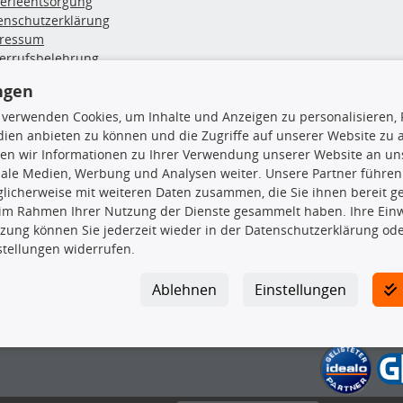
terieentsorgung
enschutzerklärung
ressum
errufsbelehrung
erruf des Vertrags
ngen
lung & Versand
 verwenden Cookies, um Inhalte und Anzeigen zu personalisieren, 
ien anbieten zu können und die Zugriffe auf unserer Website zu
rodukte
TecDoc Inside
en wir Informationen zu Ihrer Verwendung unserer Website an uns
iale Medien, Werbung und Analysen weiter. Unsere Partner führen
euchtung
licherweise mit weiteren Daten zusammen, die Sie ihnen bereit ge
msbeläge
 im Rahmen Ihrer Nutzung der Dienste gesammelt haben. Ihre Einwi
msscheiben
zung können Sie jederzeit wieder in der Datenschutzerklärung ode
plungssatz
stellungen widerrufen.
Die hier angezeigten Daten insbesond
rlenker
lager
Es ist zu unterlassen, die Daten ode
Ablehnen
Einstellungen
ßdämpfer
TecDoc zu vervielfältigen, zu verbrei
lassen. Ein Zuwiderhandeln stellt eine
Bitte prüfen Sie, ob das über unseren O
gesuchten Ersatzteil entspricht.
Gegebenenfalls sind ergänzende Infor