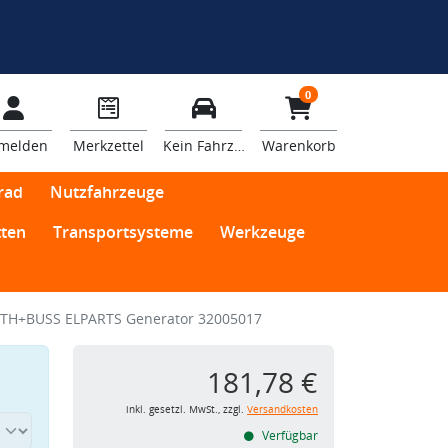
0
melden
Merkzettel
Kein Fahrzeug
Warenkorb
rad
Nutzfahrzeuge
ten
Transportsysteme
Werkzeuge
TH+BUSS ELPARTS Generator 32005017
181,78 €
inkl. gesetzl. MwSt., zzgl.
Versandkosten
Verfügbar