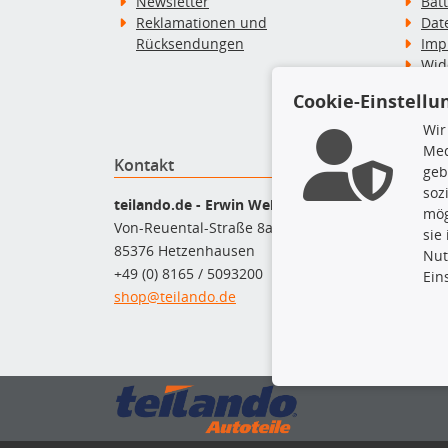
Newsletter
Bat
Reklamationen und
Dat
Rücksendungen
Imp
Wid
Wid
Cookie-Einstellu
Zah
Wir
Med
Kontakt
Top P
geb
soz
Bel
teilando.de - Erwin Weber GmbH
mög
Bre
Von-Reuental-Straße 8a
sie
Bre
85376 Hetzenhausen
Nut
Kup
+49 (0) 8165 / 5093200
Ein
Que
shop@teilando.de
Rad
Sto