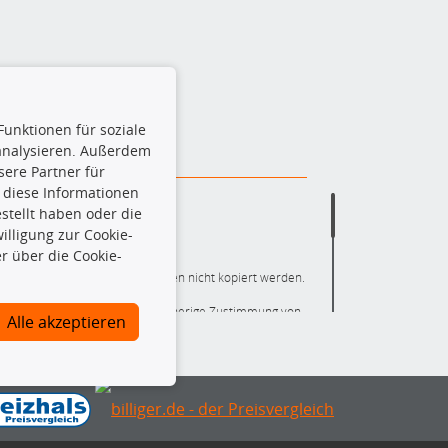
Funktionen für soziale
 analysieren. Außerdem
ere Partner für
 diese Informationen
stellt haben oder die
lligung zur Cookie-
r über die Cookie-
ere die gesamte Datenbank dürfen nicht kopiert werden.
r die gesamte Datenbank ohne vorherige Zustimmung von
Alle akzeptieren
ten und/oder diese Handlungen durch Dritte ausführen zu
 Urheberrechtsverletzung dar und wird verfolgt.
nlineshop identifizierte Ersatzteil auch tatsächlich dem
mationen notwendig, um sicherzustellen, dass das