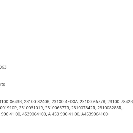
063
rts
23100-0643R, 23100-3240R, 23100-4ED0A, 23100-6677R, 23100-7842R
001910R, 231003101R, 231006677R, 231007842R, 231008288R,
 906 41 00, 4539064100, A 453 906 41 00, A4539064100