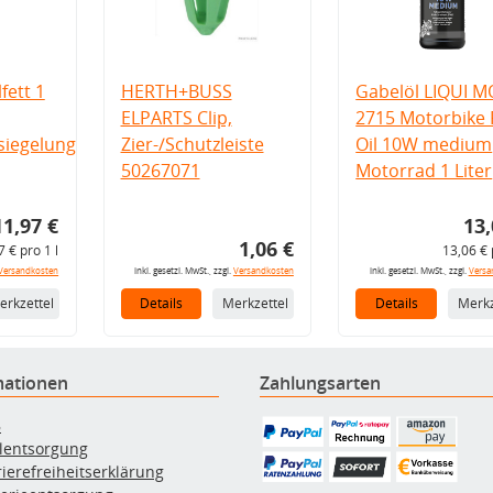
fett 1
HERTH+BUSS
Gabelöl LIQUI M
ELPARTS Clip,
2715 Motorbike 
iegelung
Zier-/Schutzleiste
Oil 10W medium
50267071
Motorrad 1 Liter
11,97 €
13,
1,06 €
7 € pro 1 l
13,06 € 
Versandkosten
inkl. gesetzl. MwSt., zzgl.
Versandkosten
inkl. gesetzl. MwSt., zzgl.
Versa
erkzettel
Details
Merkzettel
Details
Merkz
mationen
Zahlungsarten
B
ölentsorgung
rierefreiheitserklärung