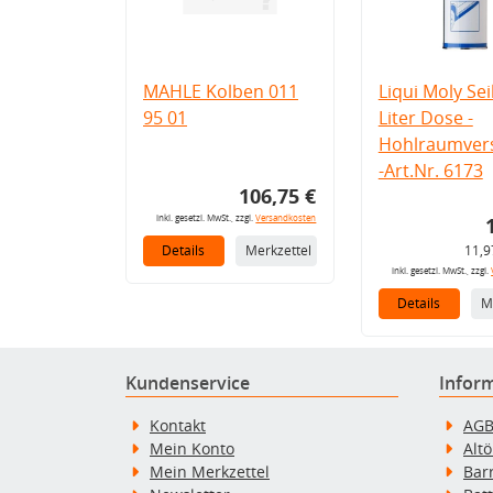
MAHLE Kolben 011
Liqui Moly Seil
95 01
Liter Dose -
Hohlraumvers
-Art.Nr. 6173
106,75 €
inkl. gesetzl. MwSt., zzgl.
Versandkosten
Details
Merkzettel
11,9
inkl. gesetzl. MwSt., zzgl.
Details
M
Kundenservice
Infor
Kontakt
AG
Mein Konto
Alt
Mein Merkzettel
Bar