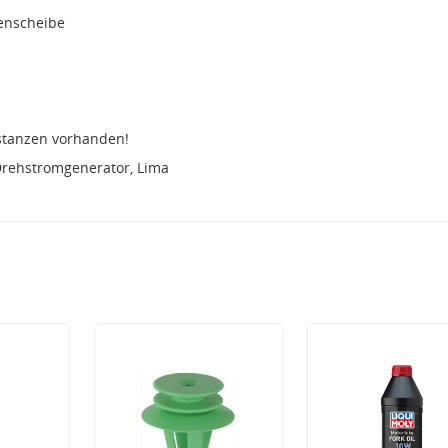
menscheibe
stanzen vorhanden!
Drehstromgenerator, Lima