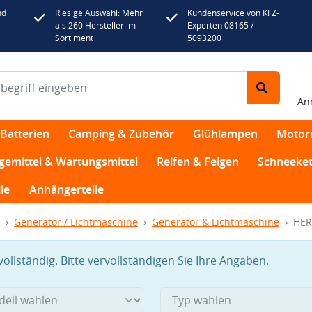
nd
Riesige Auswahl: Mehr
Kundenservice von KFZ-
als 260 Hersteller im
Experten 08165 /
Sortiment
5093200
An
Batterien
Camping & Zubehör
Glühlampen
Motor
egemittel & Wartungsmittel
Reifen & Felgen
Schneeket
le
Anhängerteile
Generator / Lichtmaschine
Generator & Lichtmaschine
HER
llständig. Bitte vervollständigen Sie Ihre Angaben.