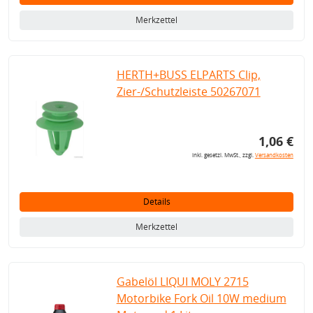
Merkzettel
HERTH+BUSS ELPARTS Clip,
Zier-/Schutzleiste 50267071
1,06 €
inkl. gesetzl. MwSt., zzgl.
Versandkosten
Details
Merkzettel
Gabelöl LIQUI MOLY 2715
Motorbike Fork Oil 10W medium