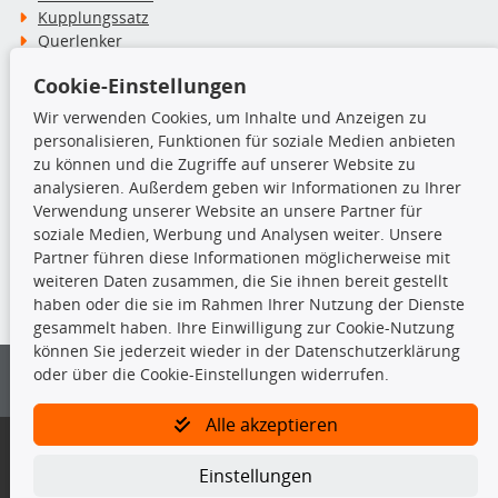
Kupplungssatz
Querlenker
Radlager
Cookie-Einstellungen
Stoßdämpfer
Wir verwenden Cookies, um Inhalte und Anzeigen zu
personalisieren, Funktionen für soziale Medien anbieten
TecDoc Inside
zu können und die Zugriffe auf unserer Website zu
analysieren. Außerdem geben wir Informationen zu Ihrer
Verwendung unserer Website an unsere Partner für
soziale Medien, Werbung und Analysen weiter. Unsere
Partner führen diese Informationen möglicherweise mit
Die hier angezeigten Daten insbesondere die gesamte Datenbank dürfen
weiteren Daten zusammen, die Sie ihnen bereit gestellt
nicht kopiert werden.
haben oder die sie im Rahmen Ihrer Nutzung der Dienste
gesammelt haben. Ihre Einwilligung zur Cookie-Nutzung
Es ist zu unterlassen, die Daten oder die gesamte Datenbank ohne
können Sie jederzeit wieder in der Datenschutzerklärung
vorherige Zustimmung von TecDoc zu vervielfältigen, zu verbreiten
oder über die Cookie-Einstellungen widerrufen.
und/oder diese Handlungen durch Dritte ausführen zu lassen. Ein
Zuwiderhandeln stellt eine Urheberrechtsverletzung dar und wird verfolgt.
Alle akzeptieren
Bitte prüfen Sie, ob das über unseren Onlineshop identifizierte Ersatzteil
auch tatsächlich dem gesuchten Ersatzteil entspricht.
Einstellungen
Gegebenenfalls sind ergänzende Informationen notwendig, um