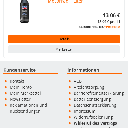
Motorrad 1 Liter
13,06 €
13,06 € pro 1 l
inkl. gesetzl. MwSt., zzgl.
Versandkosten
Details
Merkzettel
Kundenservice
Informationen
Kontakt
AGB
Mein Konto
Altölentsorgung
Mein Merkzettel
Barrierefreiheitserklärung
Newsletter
Batterieentsorgung
Reklamationen und
Datenschutzerklärung
Rücksendungen
Impressum
Widerrufsbelehrung
Widerruf des Vertrags