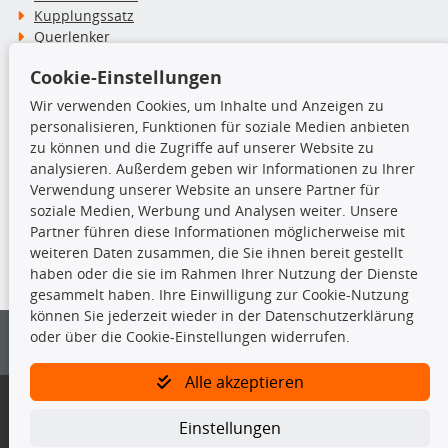
Kupplungssatz
Querlenker
Radlager
Cookie-Einstellungen
Stoßdämpfer
Wir verwenden Cookies, um Inhalte und Anzeigen zu
personalisieren, Funktionen für soziale Medien anbieten
TecDoc Inside
zu können und die Zugriffe auf unserer Website zu
analysieren. Außerdem geben wir Informationen zu Ihrer
Verwendung unserer Website an unsere Partner für
soziale Medien, Werbung und Analysen weiter. Unsere
Partner führen diese Informationen möglicherweise mit
Die hier angezeigten Daten insbesondere die gesamte Datenbank dürfen
weiteren Daten zusammen, die Sie ihnen bereit gestellt
nicht kopiert werden.
haben oder die sie im Rahmen Ihrer Nutzung der Dienste
gesammelt haben. Ihre Einwilligung zur Cookie-Nutzung
Es ist zu unterlassen, die Daten oder die gesamte Datenbank ohne
können Sie jederzeit wieder in der Datenschutzerklärung
vorherige Zustimmung von TecDoc zu vervielfältigen, zu verbreiten
oder über die Cookie-Einstellungen widerrufen.
und/oder diese Handlungen durch Dritte ausführen zu lassen. Ein
Zuwiderhandeln stellt eine Urheberrechtsverletzung dar und wird verfolgt.
Alle akzeptieren
Bitte prüfen Sie, ob das über unseren Onlineshop identifizierte Ersatzteil
auch tatsächlich dem gesuchten Ersatzteil entspricht.
Einstellungen
Gegebenenfalls sind ergänzende Informationen notwendig, um