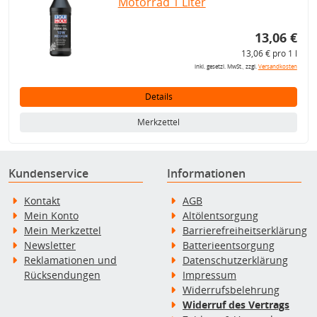
Motorrad 1 Liter
13,06 €
13,06 € pro 1 l
inkl. gesetzl. MwSt., zzgl.
Versandkosten
Details
Merkzettel
Kundenservice
Informationen
Kontakt
AGB
Mein Konto
Altölentsorgung
Mein Merkzettel
Barrierefreiheitserklärung
Newsletter
Batterieentsorgung
Reklamationen und
Datenschutzerklärung
Rücksendungen
Impressum
Widerrufsbelehrung
Widerruf des Vertrags