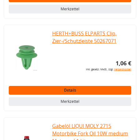
Merkzettel
HERTH+BUSS ELPARTS Clip,
Zier-/Schutzleiste 50267071
1,06 €
inkl. gesetzl. MwSt., zzgl.
Versandkosten
Details
Merkzettel
Gabelöl LIQUI MOLY 2715
Motorbike Fork Oil 10W medium