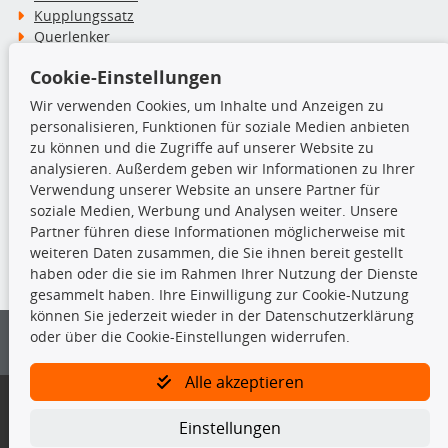
Kupplungssatz
Querlenker
Radlager
Cookie-Einstellungen
Stoßdämpfer
Wir verwenden Cookies, um Inhalte und Anzeigen zu
personalisieren, Funktionen für soziale Medien anbieten
TecDoc Inside
zu können und die Zugriffe auf unserer Website zu
analysieren. Außerdem geben wir Informationen zu Ihrer
Verwendung unserer Website an unsere Partner für
soziale Medien, Werbung und Analysen weiter. Unsere
Partner führen diese Informationen möglicherweise mit
Die hier angezeigten Daten insbesondere die gesamte Datenbank dürfen
weiteren Daten zusammen, die Sie ihnen bereit gestellt
nicht kopiert werden.
haben oder die sie im Rahmen Ihrer Nutzung der Dienste
gesammelt haben. Ihre Einwilligung zur Cookie-Nutzung
Es ist zu unterlassen, die Daten oder die gesamte Datenbank ohne
können Sie jederzeit wieder in der Datenschutzerklärung
vorherige Zustimmung von TecDoc zu vervielfältigen, zu verbreiten
oder über die Cookie-Einstellungen widerrufen.
und/oder diese Handlungen durch Dritte ausführen zu lassen. Ein
Zuwiderhandeln stellt eine Urheberrechtsverletzung dar und wird verfolgt.
Alle akzeptieren
Bitte prüfen Sie, ob das über unseren Onlineshop identifizierte Ersatzteil
auch tatsächlich dem gesuchten Ersatzteil entspricht.
Einstellungen
Gegebenenfalls sind ergänzende Informationen notwendig, um