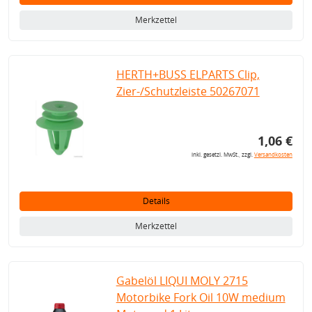
Merkzettel
HERTH+BUSS ELPARTS Clip,
Zier-/Schutzleiste 50267071
1,06 €
inkl. gesetzl. MwSt., zzgl.
Versandkosten
Details
Merkzettel
Gabelöl LIQUI MOLY 2715
Motorbike Fork Oil 10W medium