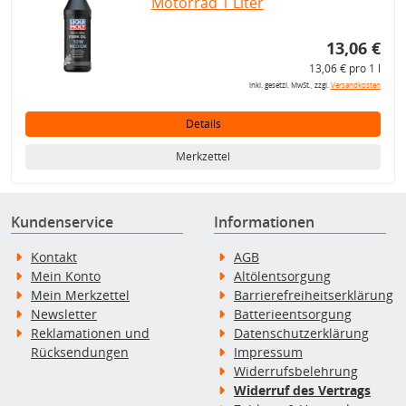
Motorrad 1 Liter
13,06 €
13,06 € pro 1 l
inkl. gesetzl. MwSt., zzgl.
Versandkosten
Details
Merkzettel
Kundenservice
Informationen
Kontakt
AGB
Mein Konto
Altölentsorgung
Mein Merkzettel
Barrierefreiheitserklärung
Newsletter
Batterieentsorgung
Reklamationen und
Datenschutzerklärung
Rücksendungen
Impressum
Widerrufsbelehrung
Widerruf des Vertrags