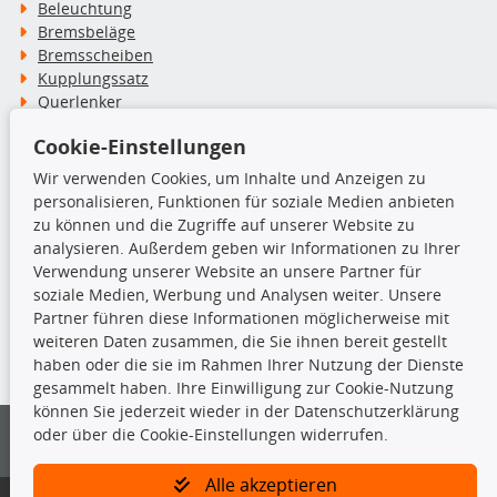
Beleuchtung
Bremsbeläge
Bremsscheiben
Kupplungssatz
Querlenker
Radlager
Cookie-Einstellungen
Stoßdämpfer
Wir verwenden Cookies, um Inhalte und Anzeigen zu
personalisieren, Funktionen für soziale Medien anbieten
TecDoc Inside
zu können und die Zugriffe auf unserer Website zu
analysieren. Außerdem geben wir Informationen zu Ihrer
Verwendung unserer Website an unsere Partner für
soziale Medien, Werbung und Analysen weiter. Unsere
Partner führen diese Informationen möglicherweise mit
Die hier angezeigten Daten insbesondere die gesamte Datenbank dürfen
weiteren Daten zusammen, die Sie ihnen bereit gestellt
nicht kopiert werden.
haben oder die sie im Rahmen Ihrer Nutzung der Dienste
gesammelt haben. Ihre Einwilligung zur Cookie-Nutzung
Es ist zu unterlassen, die Daten oder die gesamte Datenbank ohne
können Sie jederzeit wieder in der Datenschutzerklärung
vorherige Zustimmung von TecDoc zu vervielfältigen, zu verbreiten
oder über die Cookie-Einstellungen widerrufen.
und/oder diese Handlungen durch Dritte ausführen zu lassen. Ein
Zuwiderhandeln stellt eine Urheberrechtsverletzung dar und wird verfolgt.
Alle akzeptieren
Bitte prüfen Sie, ob das über unseren Onlineshop identifizierte Ersatzteil