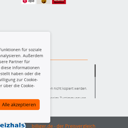
Funktionen für soziale
 analysieren. Außerdem
ere Partner für
 diese Informationen
stellt haben oder die
lligung zur Cookie-
r über die Cookie-
ere die gesamte Datenbank dürfen nicht kopiert werden.
r die gesamte Datenbank ohne vorherige Zustimmung von
ten und/oder diese Handlungen durch Dritte ausführen zu
Alle akzeptieren
 Urheberrechtsverletzung dar und wird verfolgt.
nlineshop identifizierte Ersatzteil auch tatsächlich dem