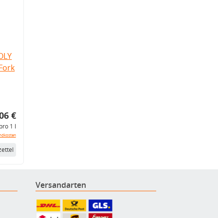
OLY
Fork
06 €
pro 1 l
ndkosten
ettel
Versandarten