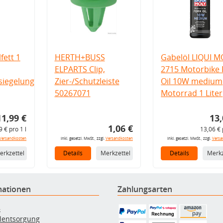
fett 1
HERTH+BUSS
Gabelöl LIQUI M
ELPARTS Clip,
2715 Motorbike 
iegelung
Zier-/Schutzleiste
Oil 10W medium
50267071
Motorrad 1 Liter
11,99 €
13,
1,06 €
9 € pro 1 l
13,06 € 
Versandkosten
inkl. gesetzl. MwSt., zzgl.
Versandkosten
inkl. gesetzl. MwSt., zzgl.
Versa
erkzettel
Details
Merkzettel
Details
Merkz
mationen
Zahlungsarten
B
ölentsorgung