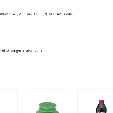
986A00745, ALT 14V 135A (R), ALT14V135A(R)
Drehstromgenerator, Lima