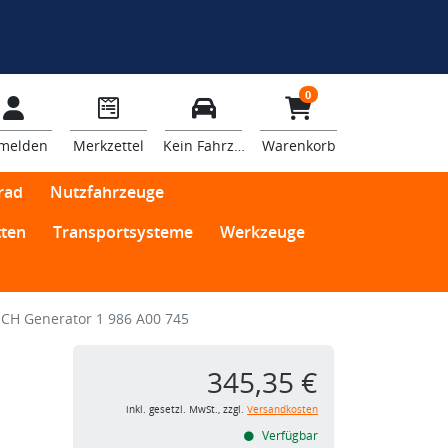
0
melden
Merkzettel
Kein Fahrzeug
Warenkorb
rad
Nutzfahrzeuge
ten
Transportsysteme
Werkzeuge
CH Generator 1 986 A00 745
345,35 €
inkl. gesetzl. MwSt., zzgl.
Versandkosten
Verfügbar