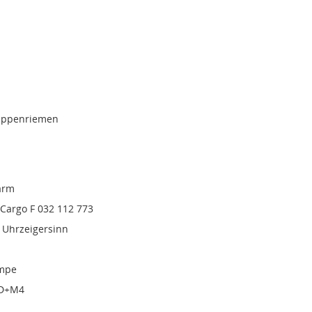
rippenriemen
arm
Cargo F 032 112 773
 Uhrzeigersinn
mpe
,D+M4