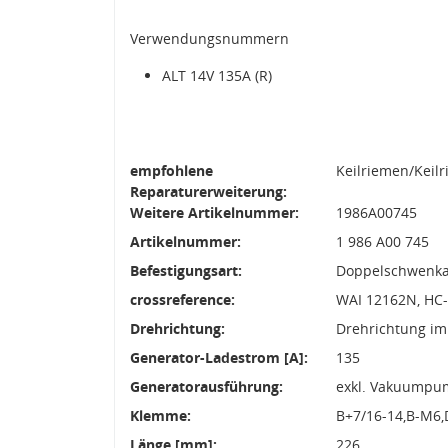
Verwendungsnummern
ALT 14V 135A (R)
empfohlene
Keilriemen/Keil
Reparaturerweiterung:
Weitere Artikelnummer:
1986A00745
Artikelnummer:
1 986 A00 745
Befestigungsart:
Doppelschwenk
crossreference:
WAI 12162N, HC-
Drehrichtung:
Drehrichtung im
Generator-Ladestrom [A]:
135
Generatorausführung:
exkl. Vakuumpu
Klemme:
B+7/16-14,B-M6
Länge [mm]:
226