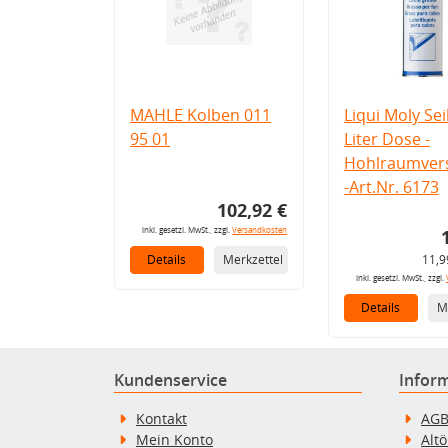
MAHLE Kolben 011
Liqui Moly Seil
95 01
Liter Dose -
Hohlraumvers
-Art.Nr. 6173
102,92 €
inkl. gesetzl. MwSt., zzgl.
Versandkosten
Details
Merkzettel
11,9
inkl. gesetzl. MwSt., zzgl.
Details
M
Kundenservice
Infor
Kontakt
AG
Mein Konto
Alt