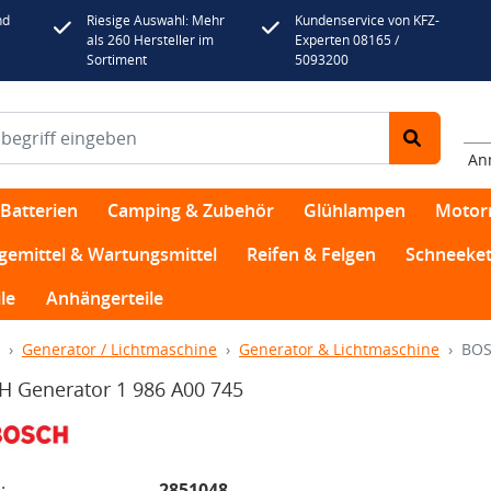
nd
Riesige Auswahl: Mehr
Kundenservice von KFZ-
als 260 Hersteller im
Experten 08165 /
Sortiment
5093200
An
Batterien
Camping & Zubehör
Glühlampen
Motor
egemittel & Wartungsmittel
Reifen & Felgen
Schneeket
le
Anhängerteile
Generator / Lichtmaschine
Generator & Lichtmaschine
BOS
 Generator 1 986 A00 745
:
2851048