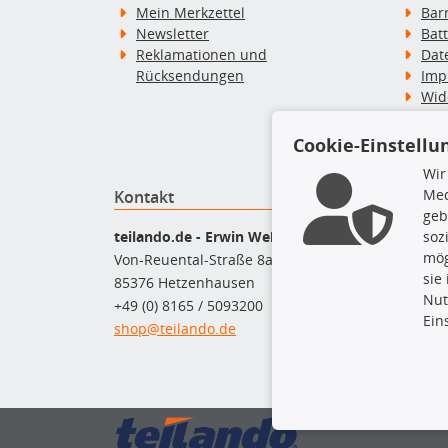
Mein Merkzettel
Bar
Newsletter
Bat
Reklamationen und
Dat
Rücksendungen
Imp
Wid
Wid
Zah
Cookie-Einstellu
Wir
Med
Kontakt
Top P
geb
Bel
teilando.de - Erwin Weber GmbH
soz
Bre
mög
Von-Reuental-Straße 8a
Bre
sie
85376 Hetzenhausen
Kup
Nut
+49 (0) 8165 / 5093200
Que
Ein
shop@teilando.de
Rad
Sto