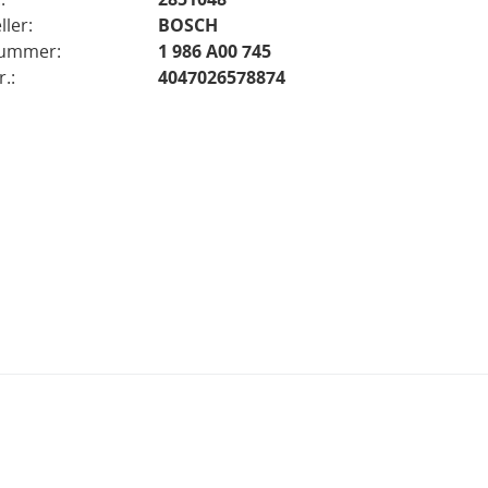
ller:
BOSCH
nummer:
1 986 A00 745
.:
4047026578874