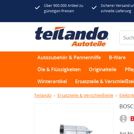
Über 900.000 Artikel zu
Sicherer Versand u
günstigen Preisen
schnelle Lieferung
Autozubehör & Pannenhilfe
B-Ware
Öle & Flüssigkeiten
Originalteile
Pfl
Winterartikel
Ersatzteile & Verschleißtei
Teilando
Ersatzteile & Verschleißteile
Elektrik
BOSCH
Art.Nr.