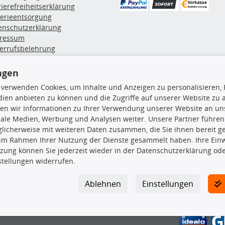
rierefreiheitserklärung
terieentsorgung
enschutzerklärung
ressum
errufsbelehrung
erruf des Vertrags
lung & Versand
ngen
 verwenden Cookies, um Inhalte und Anzeigen zu personalisieren, 
ien anbieten zu können und die Zugriffe auf unserer Website zu
rodukte
TecDoc Inside
en wir Informationen zu Ihrer Verwendung unserer Website an uns
euchtung
iale Medien, Werbung und Analysen weiter. Unsere Partner führen
msbeläge
licherweise mit weiteren Daten zusammen, die Sie ihnen bereit ge
msscheiben
 im Rahmen Ihrer Nutzung der Dienste gesammelt haben. Ihre Einwi
plungssatz
zung können Sie jederzeit wieder in der Datenschutzerklärung ode
Die hier angezeigten Daten insbesond
rlenker
stellungen widerrufen.
lager
Es ist zu unterlassen, die Daten ode
ßdämpfer
TecDoc zu vervielfältigen, zu verbrei
Ablehnen
Einstellungen
lassen. Ein Zuwiderhandeln stellt eine
Bitte prüfen Sie, ob das über unseren O
gesuchten Ersatzteil entspricht.