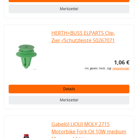
Merkzettel
HERTH+BUSS ELPARTS Clip,
Zier-/Schutzleiste 50267071
1,06 €
inkl. gesetzl. MwSt., zzgl.
Versandkosten
Details
Merkzettel
Gabelöl LIQUI MOLY 2715
Motorbike Fork Oil 10W medium