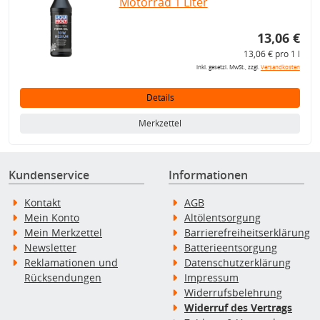
Motorrad 1 Liter
13,06 €
13,06 € pro 1 l
inkl. gesetzl. MwSt., zzgl.
Versandkosten
Details
Merkzettel
Kundenservice
Informationen
Kontakt
AGB
Mein Konto
Altölentsorgung
Mein Merkzettel
Barrierefreiheitserklärung
Newsletter
Batterieentsorgung
Reklamationen und
Datenschutzerklärung
Rücksendungen
Impressum
Widerrufsbelehrung
Widerruf des Vertrags