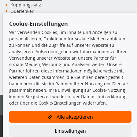
Kupplungssatz
Querlenker
Radlager
Cookie-Einstellungen
Stoßdämpfer
Wir verwenden Cookies, um Inhalte und Anzeigen zu
personalisieren, Funktionen für soziale Medien anbieten
TecDoc Inside
zu können und die Zugriffe auf unserer Website zu
analysieren. Außerdem geben wir Informationen zu Ihrer
Verwendung unserer Website an unsere Partner für
soziale Medien, Werbung und Analysen weiter. Unsere
Partner führen diese Informationen möglicherweise mit
Die hier angezeigten Daten insbesondere die gesamte Datenbank dürfen
weiteren Daten zusammen, die Sie ihnen bereit gestellt
nicht kopiert werden.
haben oder die sie im Rahmen Ihrer Nutzung der Dienste
gesammelt haben. Ihre Einwilligung zur Cookie-Nutzung
Es ist zu unterlassen, die Daten oder die gesamte Datenbank ohne
können Sie jederzeit wieder in der Datenschutzerklärung
vorherige Zustimmung von TecDoc zu vervielfältigen, zu verbreiten
oder über die Cookie-Einstellungen widerrufen.
und/oder diese Handlungen durch Dritte ausführen zu lassen. Ein
Zuwiderhandeln stellt eine Urheberrechtsverletzung dar und wird verfolgt.
Alle akzeptieren
Bitte prüfen Sie, ob das über unseren Onlineshop identifizierte Ersatzteil
auch tatsächlich dem gesuchten Ersatzteil entspricht.
Einstellungen
Gegebenenfalls sind ergänzende Informationen notwendig, um