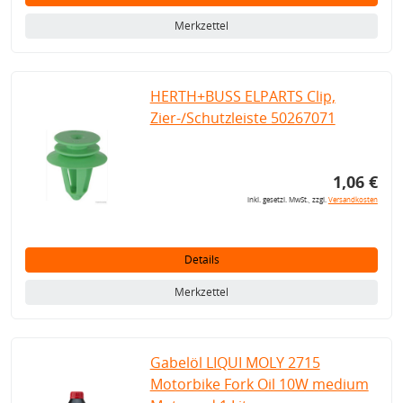
Merkzettel
HERTH+BUSS ELPARTS Clip,
Zier-/Schutzleiste 50267071
1,06 €
inkl. gesetzl. MwSt., zzgl.
Versandkosten
Details
Merkzettel
Gabelöl LIQUI MOLY 2715
Motorbike Fork Oil 10W medium