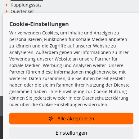
Kupplungssatz
Querlenker
Radlager
Cookie-Einstellungen
Stoßdämpfer
Wir verwenden Cookies, um Inhalte und Anzeigen zu
personalisieren, Funktionen für soziale Medien anbieten
TecDoc Inside
zu können und die Zugriffe auf unserer Website zu
analysieren. Außerdem geben wir Informationen zu Ihrer
Verwendung unserer Website an unsere Partner für
soziale Medien, Werbung und Analysen weiter. Unsere
Partner führen diese Informationen möglicherweise mit
Die hier angezeigten Daten insbesondere die gesamte Datenbank dürfen
weiteren Daten zusammen, die Sie ihnen bereit gestellt
nicht kopiert werden.
haben oder die sie im Rahmen Ihrer Nutzung der Dienste
gesammelt haben. Ihre Einwilligung zur Cookie-Nutzung
Es ist zu unterlassen, die Daten oder die gesamte Datenbank ohne
können Sie jederzeit wieder in der Datenschutzerklärung
vorherige Zustimmung von TecDoc zu vervielfältigen, zu verbreiten
oder über die Cookie-Einstellungen widerrufen.
und/oder diese Handlungen durch Dritte ausführen zu lassen. Ein
Zuwiderhandeln stellt eine Urheberrechtsverletzung dar und wird verfolgt.
Alle akzeptieren
Bitte prüfen Sie, ob das über unseren Onlineshop identifizierte Ersatzteil
auch tatsächlich dem gesuchten Ersatzteil entspricht.
Einstellungen
Gegebenenfalls sind ergänzende Informationen notwendig, um