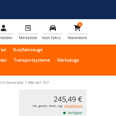
0
melden
Merkzettel
Kein Fahrzeug
Warenkorb
rad
Nutzfahrzeuge
ten
Transportsysteme
Werkzeuge
CH Generator 1 986 A01 557
245,49 €
inkl. gesetzl. MwSt., zzgl.
Versandkosten
Verfügbar