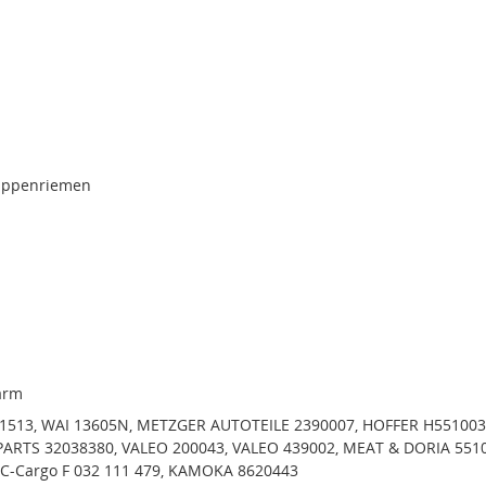
rippenriemen
arm
01513, WAI 13605N, METZGER AUTOTEILE 2390007, HOFFER H551003
ARTS 32038380, VALEO 200043, VALEO 439002, MEAT & DORIA 5510
C-Cargo F 032 111 479, KAMOKA 8620443