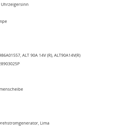
 Uhrzeigersinn
mpe
986A01557, ALT 90A 14V (R), ALT90A14V(R)
028903025P
emenscheibe
Drehstromgenerator, Lima