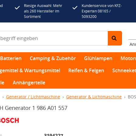
nd
Riesige Auswahl: Mehr
Kundenservice von KFZ-
als 260 Hersteller im
Experten 08165 /
Sortiment
5093200
An
Batterien
Camping & Zubehör
Glühlampen
Motor
egemittel & Wartungsmittel
Reifen & Felgen
Schneeket
le
Anhängerteile
Generator / Lichtmaschine
Generator & Lichtmaschine
BOS
 Generator 1 986 A01 557
:
3194227