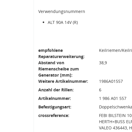
Verwendungsnummern
ALT 90A 14V (R)
empfohlene
Keilriemen/Keil
Reparaturerweiterung:
Abstand von
38,9
Riemenscheibe zum
Generator [mm]:
Weitere Artikelnummer:
1986A01557
Anzahl der Rillen:
6
Artikelnummer:
1 986 A01 557
Befestigungsart:
Doppelschwenk
crossreference:
FEBI BILSTEIN 1
HERTH+BUSS ELP
VALEO 436443, H