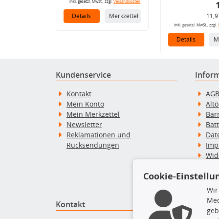
inkl. gesetzl. MwSt., zzgl.
Versandkosten
Details
Merkzettel
11,9
inkl. gesetzl. MwSt., zzgl.
Details
M
Kundenservice
Infor
Kontakt
AG
Mein Konto
Alt
Mein Merkzettel
Bar
Newsletter
Bat
Reklamationen und
Dat
Rücksendungen
Imp
Wid
Wid
Cookie-Einstellu
Zah
Wir
Med
Kontakt
Top P
geb