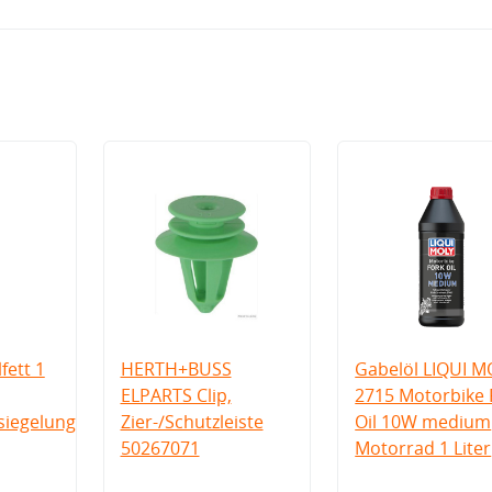
fett 1
HERTH+BUSS
Gabelöl LIQUI M
ELPARTS Clip,
2715 Motorbike 
iegelung
Zier-/Schutzleiste
Oil 10W medium
50267071
Motorrad 1 Liter