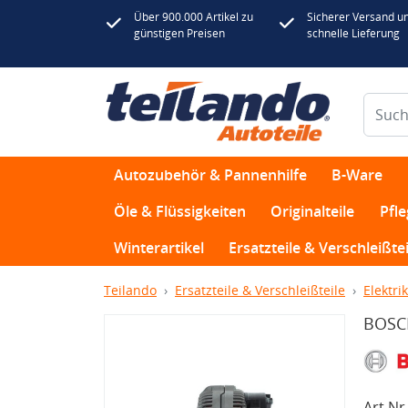
Über 900.000 Artikel zu
Sicherer Versand u
günstigen Preisen
schnelle Lieferung
Autozubehör & Pannenhilfe
B-Ware
Öle & Flüssigkeiten
Originalteile
Pfl
Winterartikel
Ersatzteile & Verschleißtei
Teilando
Ersatzteile & Verschleißteile
Elektrik
BOSCH
Art.Nr.