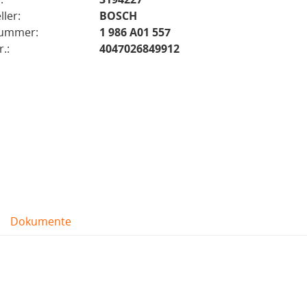
ller:
BOSCH
nummer:
1 986 A01 557
.:
4047026849912
Dokumente