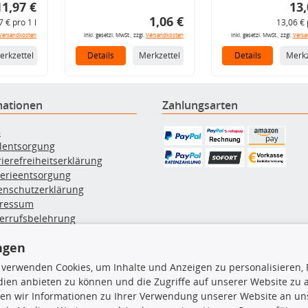
11,97 €
13,
1,06 €
7 € pro 1 l
13,06 € 
Versandkosten
inkl. gesetzl. MwSt., zzgl.
Versandkosten
inkl. gesetzl. MwSt., zzgl.
Versa
erkzettel
Details
Merkzettel
Details
Merkz
mationen
Zahlungsarten
B
ölentsorgung
rierefreiheitserklärung
terieentsorgung
enschutzerklärung
ressum
errufsbelehrung
erruf des Vertrags
ngen
lung & Versand
 verwenden Cookies, um Inhalte und Anzeigen zu personalisieren, 
ien anbieten zu können und die Zugriffe auf unserer Website zu
rodukte
TecDoc Inside
en wir Informationen zu Ihrer Verwendung unserer Website an uns