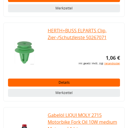
Merkzettel
HERTH+BUSS ELPARTS Clip,
Zier-/Schutzleiste 50267071
1,06 €
inkl. gesetzl. MwSt., zzgl.
Versandkosten
Details
Merkzettel
Gabelöl LIQUI MOLY 2715
Motorbike Fork Oil 10W medium