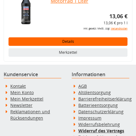
Motorrad 1 Liter
13,06 €
13,06 € pro 1 l
inkl. gesetzl. MwSt., zzgl.
Versandkosten
Details
Merkzettel
Kundenservice
Informationen
Kontakt
AGB
Mein Konto
Altölentsorgung
Mein Merkzettel
Barrierefreiheitserklärung
Newsletter
Batterieentsorgung
Reklamationen und
Datenschutzerklärung
Rücksendungen
Impressum
Widerrufsbelehrung
Widerruf des Vertrags