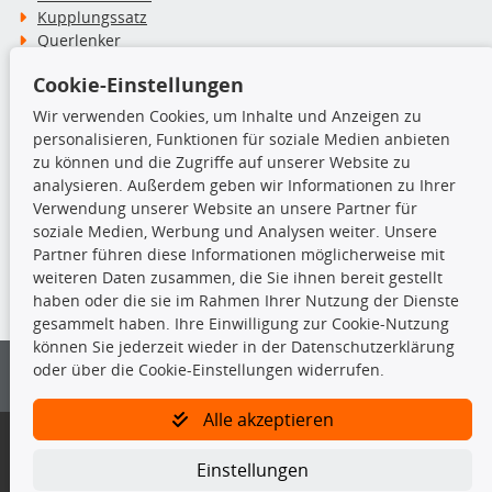
Kupplungssatz
Querlenker
Radlager
Cookie-Einstellungen
Stoßdämpfer
Wir verwenden Cookies, um Inhalte und Anzeigen zu
personalisieren, Funktionen für soziale Medien anbieten
TecDoc Inside
zu können und die Zugriffe auf unserer Website zu
analysieren. Außerdem geben wir Informationen zu Ihrer
Verwendung unserer Website an unsere Partner für
soziale Medien, Werbung und Analysen weiter. Unsere
Partner führen diese Informationen möglicherweise mit
Die hier angezeigten Daten insbesondere die gesamte Datenbank dürfen
weiteren Daten zusammen, die Sie ihnen bereit gestellt
nicht kopiert werden.
haben oder die sie im Rahmen Ihrer Nutzung der Dienste
gesammelt haben. Ihre Einwilligung zur Cookie-Nutzung
Es ist zu unterlassen, die Daten oder die gesamte Datenbank ohne
können Sie jederzeit wieder in der Datenschutzerklärung
vorherige Zustimmung von TecDoc zu vervielfältigen, zu verbreiten
oder über die Cookie-Einstellungen widerrufen.
und/oder diese Handlungen durch Dritte ausführen zu lassen. Ein
Zuwiderhandeln stellt eine Urheberrechtsverletzung dar und wird verfolgt.
Alle akzeptieren
Bitte prüfen Sie, ob das über unseren Onlineshop identifizierte Ersatzteil
auch tatsächlich dem gesuchten Ersatzteil entspricht.
Einstellungen
Gegebenenfalls sind ergänzende Informationen notwendig, um