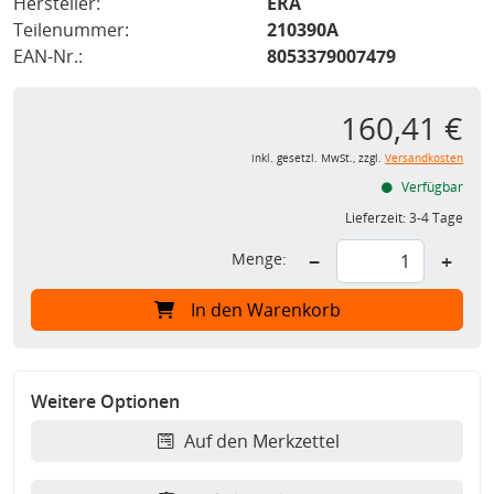
Hersteller:
ERA
Teilenummer:
210390A
EAN-Nr.:
8053379007479
160,41 €
inkl. gesetzl. MwSt., zzgl.
Versandkosten
Verfügbar
Lieferzeit:
3-4 Tage
Menge:
−
+
In den Warenkorb
Weitere Optionen
Auf den Merkzettel