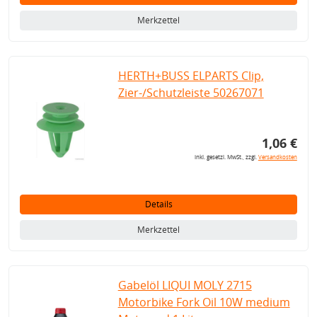
Merkzettel
HERTH+BUSS ELPARTS Clip,
Zier-/Schutzleiste 50267071
1,06 €
inkl. gesetzl. MwSt., zzgl.
Versandkosten
Details
Merkzettel
Gabelöl LIQUI MOLY 2715
Motorbike Fork Oil 10W medium