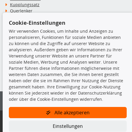
Kupplungssatz
Querlenker
Radlager
Cookie-Einstellungen
Stoßdämpfer
Wir verwenden Cookies, um Inhalte und Anzeigen zu
personalisieren, Funktionen für soziale Medien anbieten
TecDoc Inside
zu können und die Zugriffe auf unserer Website zu
analysieren. Außerdem geben wir Informationen zu Ihrer
Verwendung unserer Website an unsere Partner für
soziale Medien, Werbung und Analysen weiter. Unsere
Partner führen diese Informationen möglicherweise mit
Die hier angezeigten Daten insbesondere die gesamte Datenbank dürfen
weiteren Daten zusammen, die Sie ihnen bereit gestellt
nicht kopiert werden.
haben oder die sie im Rahmen Ihrer Nutzung der Dienste
gesammelt haben. Ihre Einwilligung zur Cookie-Nutzung
Es ist zu unterlassen, die Daten oder die gesamte Datenbank ohne
können Sie jederzeit wieder in der Datenschutzerklärung
vorherige Zustimmung von TecDoc zu vervielfältigen, zu verbreiten
oder über die Cookie-Einstellungen widerrufen.
und/oder diese Handlungen durch Dritte ausführen zu lassen. Ein
Zuwiderhandeln stellt eine Urheberrechtsverletzung dar und wird verfolgt.
Alle akzeptieren
Bitte prüfen Sie, ob das über unseren Onlineshop identifizierte Ersatzteil
auch tatsächlich dem gesuchten Ersatzteil entspricht.
Einstellungen
Gegebenenfalls sind ergänzende Informationen notwendig, um