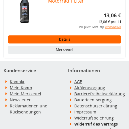
Motorrad 1 Liter
13,06 €
13,06 € pro 1 l
inkl. gesetzl. MwSt., zzgl.
Versandkosten
Details
Merkzettel
Kundenservice
Informationen
Kontakt
AGB
Mein Konto
Altölentsorgung
Mein Merkzettel
Barrierefreiheitserklärung
Newsletter
Batterieentsorgung
Reklamationen und
Datenschutzerklärung
Rücksendungen
Impressum
Widerrufsbelehrung
Widerruf des Vertrags