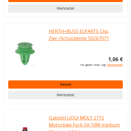
Merkzettel
HERTH+BUSS ELPARTS Clip,
Zier-/Schutzleiste 50267071
1,06 €
inkl. gesetzl. MwSt., zzgl.
Versandkosten
Details
Merkzettel
Gabelöl LIQUI MOLY 2715
Motorbike Fork Oil 10W medium