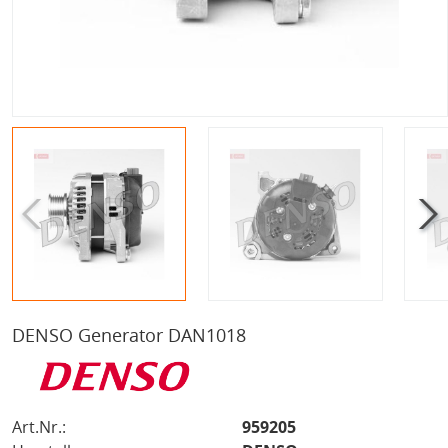
DENSO Generator DAN1018
Art.Nr.:
959205