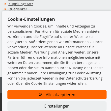
Kupplungssatz
Querlenker
Radlager
Cookie-Einstellungen
Stoßdämpfer
Wir verwenden Cookies, um Inhalte und Anzeigen zu
personalisieren, Funktionen für soziale Medien anbieten
TecDoc Inside
zu können und die Zugriffe auf unserer Website zu
analysieren. Außerdem geben wir Informationen zu Ihrer
Verwendung unserer Website an unsere Partner für
soziale Medien, Werbung und Analysen weiter. Unsere
Partner führen diese Informationen möglicherweise mit
Die hier angezeigten Daten insbesondere die gesamte Datenbank dürfen
weiteren Daten zusammen, die Sie ihnen bereit gestellt
nicht kopiert werden.
haben oder die sie im Rahmen Ihrer Nutzung der Dienste
gesammelt haben. Ihre Einwilligung zur Cookie-Nutzung
Es ist zu unterlassen, die Daten oder die gesamte Datenbank ohne
können Sie jederzeit wieder in der Datenschutzerklärung
vorherige Zustimmung von TecDoc zu vervielfältigen, zu verbreiten
oder über die Cookie-Einstellungen widerrufen.
und/oder diese Handlungen durch Dritte ausführen zu lassen. Ein
Zuwiderhandeln stellt eine Urheberrechtsverletzung dar und wird verfolgt.
Alle akzeptieren
Bitte prüfen Sie, ob das über unseren Onlineshop identifizierte Ersatzteil
auch tatsächlich dem gesuchten Ersatzteil entspricht.
Einstellungen
Gegebenenfalls sind ergänzende Informationen notwendig, um