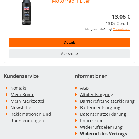
Motorrad 1 Liter
13,06 €
13,06 € pro 1 l
inkl. gesetzl. MwSt., zzgl.
Versandkosten
Details
Merkzettel
Kundenservice
Informationen
Kontakt
AGB
Mein Konto
Altölentsorgung
Mein Merkzettel
Barrierefreiheitserklärung
Newsletter
Batterieentsorgung
Reklamationen und
Datenschutzerklärung
Rücksendungen
Impressum
Widerrufsbelehrung
Widerruf des Vertrags