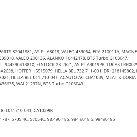
ARTS 32041381, AS-PL A3019, VALEO 439064, ERA 210011A, MAGNE
39010, VALEO 200136, ALANKO 10442478, BTS Turbo G103047,
 944390413810, ELSTOCK 28-2621, AS-PL A3019PR, LUCAS LRB002
2638, HOFFER H5515079, HELLA 8EL 732 711-001, DRI 218145802,
72021, HELLA 8EL 011 710-041, ACAUTO AC-CBA1039, MEAT & DORIA
436635, WAI 21297N, BTS Turbo G106049
, 8EL011710-041, CA1039IR
1787, 5705 4C, 57054C, 98.490.185, 984 9018 5, 98490185