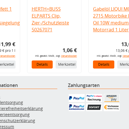
fett 1
HERTH+BUSS
Gabelöl LIQUI M
ELPARTS Clip,
2715 Motorbike 
iegelung
Zier-/Schutzleiste
Oil 10W medium
50267071
Motorrad 1 Liter
11,99 €
13,
1,06 €
9 € pro 1 l
13,06 € 
Versandkosten
inkl. gesetzl. MwSt., zzgl.
Versandkosten
inkl. gesetzl. MwSt., zzgl.
Versa
erkzettel
Details
Merkzettel
Details
Merkz
mationen
Zahlungsarten
B
ölentsorgung
rierefreiheitserklärung
terieentsorgung
enschutzerklärung
ressum