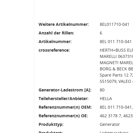
Weitere Artikelnummer:
8EL011710-041
Anzahl der Rillen:
6
Artikelnummer:
8EL 011 710-041
crossreference:
HERTH+BUSS ELP
MARELLI 0637310
MAGNETI MARELLI
BORG & BECK BBA
Spare Parts 12.
5515079, VALEO 
Generator-Ladestrom [A]:
80
Teilehersteller/Anbieter:
HELLA
Referenznummer(n) OEM:
8EL 011 710-041
Referenznummer(n) OE:
462 3178 7, 4623
Produkttyp:
Generator
Produktart:
Lichtmaschine