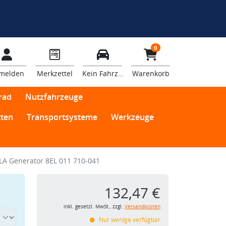
0
melden
Merkzettel
Kein Fahrzeug
Warenkorb
rad
Nutzfahrzeuge
ten
Transportsysteme
Werkzeuge
LA Generator 8EL 011 710-041
132,47 €
inkl. gesetzl. MwSt., zzgl.
Versandkosten
Nur wenige verfügbar