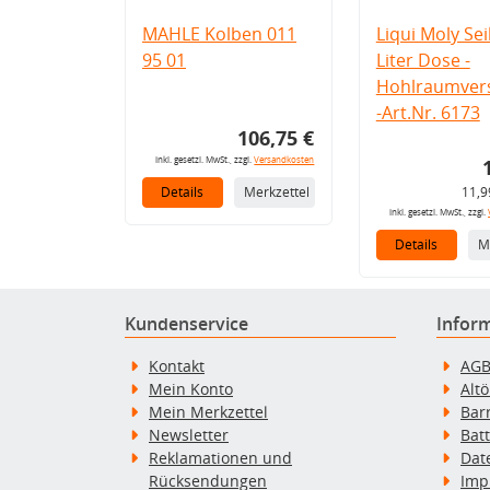
MAHLE Kolben 011
Liqui Moly Seil
95 01
Liter Dose -
Hohlraumvers
-Art.Nr. 6173
106,75 €
inkl. gesetzl. MwSt., zzgl.
Versandkosten
Details
Merkzettel
11,9
inkl. gesetzl. MwSt., zzgl.
Details
M
Kundenservice
Infor
Kontakt
AG
Mein Konto
Alt
Mein Merkzettel
Bar
Newsletter
Bat
Reklamationen und
Dat
Rücksendungen
Imp