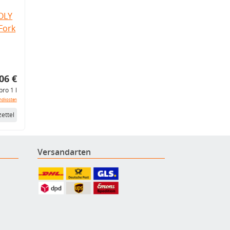
OLY
Fork
06 €
pro 1 l
ndkosten
ettel
Versandarten