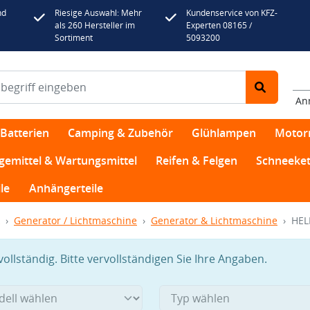
nd
Riesige Auswahl: Mehr
Kundenservice von KFZ-
als 260 Hersteller im
Experten 08165 /
Sortiment
5093200
An
Batterien
Camping & Zubehör
Glühlampen
Motor
egemittel & Wartungsmittel
Reifen & Felgen
Schneeket
le
Anhängerteile
Generator / Lichtmaschine
Generator & Lichtmaschine
HEL
llständig. Bitte vervollständigen Sie Ihre Angaben.