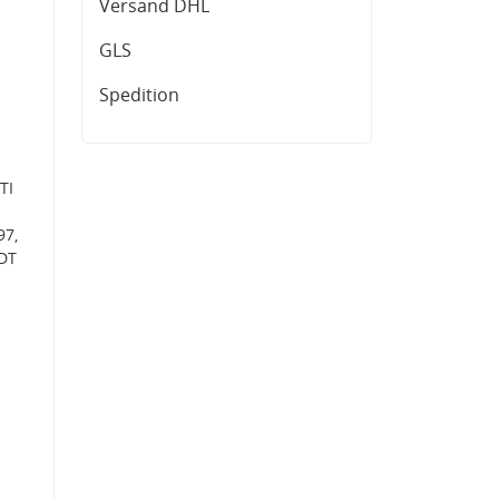
Versand DHL
GLS
Spedition
TI
97,
 DT