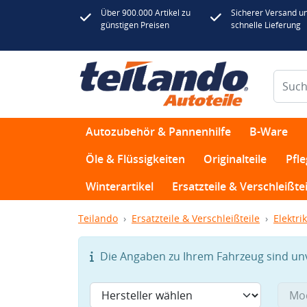
Über 900.000 Artikel zu
Sicherer Versand u
günstigen Preisen
schnelle Lieferung
Autozubehör & Pannenhilfe
B-Ware
Öle & Flüssigkeiten
Originalteile
Pfl
Winterartikel
Ersatzteile & Verschleißtei
Teilando
Ersatzteile & Verschleißteile
Elektrik
Die Angaben zu Ihrem Fahrzeug sind unvo