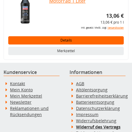
Motorrad 1 Liter
13,06 €
13,06 € pro 1 l
inkl. gesetzl. MwSt., zzgl.
Versandkosten
Details
Merkzettel
Kundenservice
Informationen
Kontakt
AGB
Mein Konto
Altölentsorgung
Mein Merkzettel
Barrierefreiheitserklärung
Newsletter
Batterieentsorgung
Reklamationen und
Datenschutzerklärung
Rücksendungen
Impressum
Widerrufsbelehrung
Widerruf des Vertrags