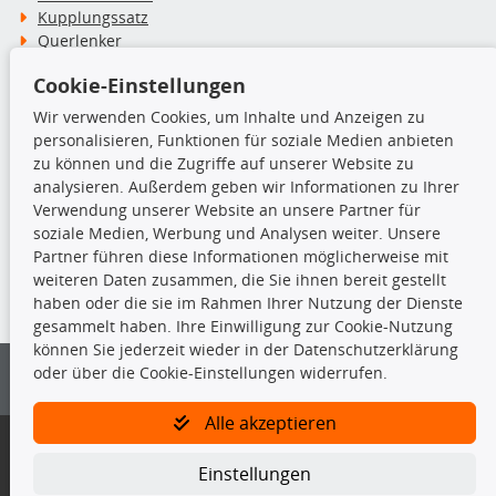
Kupplungssatz
Querlenker
Radlager
Cookie-Einstellungen
Stoßdämpfer
Wir verwenden Cookies, um Inhalte und Anzeigen zu
personalisieren, Funktionen für soziale Medien anbieten
TecDoc Inside
zu können und die Zugriffe auf unserer Website zu
analysieren. Außerdem geben wir Informationen zu Ihrer
Verwendung unserer Website an unsere Partner für
soziale Medien, Werbung und Analysen weiter. Unsere
Partner führen diese Informationen möglicherweise mit
Die hier angezeigten Daten insbesondere die gesamte Datenbank dürfen
weiteren Daten zusammen, die Sie ihnen bereit gestellt
nicht kopiert werden.
haben oder die sie im Rahmen Ihrer Nutzung der Dienste
gesammelt haben. Ihre Einwilligung zur Cookie-Nutzung
Es ist zu unterlassen, die Daten oder die gesamte Datenbank ohne
können Sie jederzeit wieder in der Datenschutzerklärung
vorherige Zustimmung von TecDoc zu vervielfältigen, zu verbreiten
oder über die Cookie-Einstellungen widerrufen.
und/oder diese Handlungen durch Dritte ausführen zu lassen. Ein
Zuwiderhandeln stellt eine Urheberrechtsverletzung dar und wird verfolgt.
Alle akzeptieren
Bitte prüfen Sie, ob das über unseren Onlineshop identifizierte Ersatzteil
auch tatsächlich dem gesuchten Ersatzteil entspricht.
Einstellungen
Gegebenenfalls sind ergänzende Informationen notwendig, um