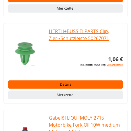
Merkzettel
HERTH+BUSS ELPARTS Clip,
Zier-/Schutzleiste 50267071
1,06 €
inkl. gesetzl. MwSt., zzgl.
Versandkosten
Details
Merkzettel
Gabelöl LIQUI MOLY 2715
Motorbike Fork Oil 10W medium