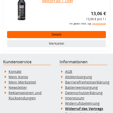
Motorrad 1 Liter
13,06 €
13,06 € pro 1 l
inkl. gesetzl. MwSt., zzgl.
Versandkosten
Details
Merkzettel
Kundenservice
Informationen
Kontakt
AGB
Mein Konto
Altölentsorgung
Mein Merkzettel
Barrierefreiheitserklärung
Newsletter
Batterieentsorgung
Reklamationen und
Datenschutzerklärung
Rücksendungen
Impressum
Widerrufsbelehrung
Widerruf des Vertrags