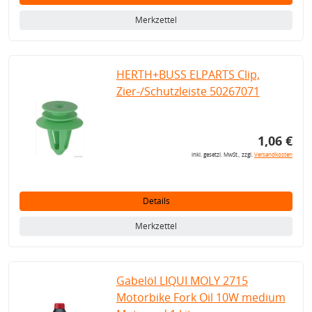
Merkzettel
HERTH+BUSS ELPARTS Clip,
Zier-/Schutzleiste 50267071
1,06 €
inkl. gesetzl. MwSt., zzgl.
Versandkosten
Details
Merkzettel
Gabelöl LIQUI MOLY 2715
Motorbike Fork Oil 10W medium