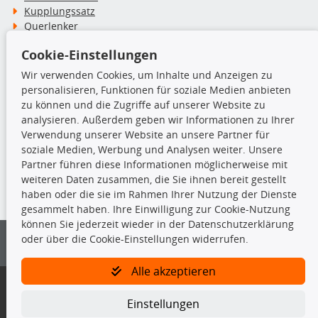
Kupplungssatz
Querlenker
Radlager
Cookie-Einstellungen
Stoßdämpfer
Wir verwenden Cookies, um Inhalte und Anzeigen zu
personalisieren, Funktionen für soziale Medien anbieten
TecDoc Inside
zu können und die Zugriffe auf unserer Website zu
analysieren. Außerdem geben wir Informationen zu Ihrer
Verwendung unserer Website an unsere Partner für
soziale Medien, Werbung und Analysen weiter. Unsere
Partner führen diese Informationen möglicherweise mit
Die hier angezeigten Daten insbesondere die gesamte Datenbank dürfen
weiteren Daten zusammen, die Sie ihnen bereit gestellt
nicht kopiert werden.
haben oder die sie im Rahmen Ihrer Nutzung der Dienste
gesammelt haben. Ihre Einwilligung zur Cookie-Nutzung
Es ist zu unterlassen, die Daten oder die gesamte Datenbank ohne
können Sie jederzeit wieder in der Datenschutzerklärung
vorherige Zustimmung von TecDoc zu vervielfältigen, zu verbreiten
oder über die Cookie-Einstellungen widerrufen.
und/oder diese Handlungen durch Dritte ausführen zu lassen. Ein
Zuwiderhandeln stellt eine Urheberrechtsverletzung dar und wird verfolgt.
Alle akzeptieren
Bitte prüfen Sie, ob das über unseren Onlineshop identifizierte Ersatzteil
auch tatsächlich dem gesuchten Ersatzteil entspricht.
Einstellungen
Gegebenenfalls sind ergänzende Informationen notwendig, um