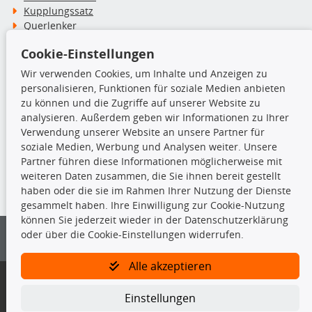
Kupplungssatz
Querlenker
Radlager
Cookie-Einstellungen
Stoßdämpfer
Wir verwenden Cookies, um Inhalte und Anzeigen zu
personalisieren, Funktionen für soziale Medien anbieten
TecDoc Inside
zu können und die Zugriffe auf unserer Website zu
analysieren. Außerdem geben wir Informationen zu Ihrer
Verwendung unserer Website an unsere Partner für
soziale Medien, Werbung und Analysen weiter. Unsere
Partner führen diese Informationen möglicherweise mit
Die hier angezeigten Daten insbesondere die gesamte Datenbank dürfen
weiteren Daten zusammen, die Sie ihnen bereit gestellt
nicht kopiert werden.
haben oder die sie im Rahmen Ihrer Nutzung der Dienste
gesammelt haben. Ihre Einwilligung zur Cookie-Nutzung
Es ist zu unterlassen, die Daten oder die gesamte Datenbank ohne
können Sie jederzeit wieder in der Datenschutzerklärung
vorherige Zustimmung von TecDoc zu vervielfältigen, zu verbreiten
oder über die Cookie-Einstellungen widerrufen.
und/oder diese Handlungen durch Dritte ausführen zu lassen. Ein
Zuwiderhandeln stellt eine Urheberrechtsverletzung dar und wird verfolgt.
Alle akzeptieren
Bitte prüfen Sie, ob das über unseren Onlineshop identifizierte Ersatzteil
auch tatsächlich dem gesuchten Ersatzteil entspricht.
Einstellungen
Gegebenenfalls sind ergänzende Informationen notwendig, um