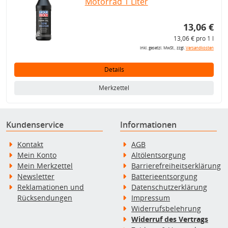
Motorrad 1 Liter
13,06 €
13,06 € pro 1 l
inkl. gesetzl. MwSt., zzgl.
Versandkosten
Details
Merkzettel
Kundenservice
Informationen
Kontakt
AGB
Mein Konto
Altölentsorgung
Mein Merkzettel
Barrierefreiheitserklärung
Newsletter
Batterieentsorgung
Reklamationen und
Datenschutzerklärung
Rücksendungen
Impressum
Widerrufsbelehrung
Widerruf des Vertrags