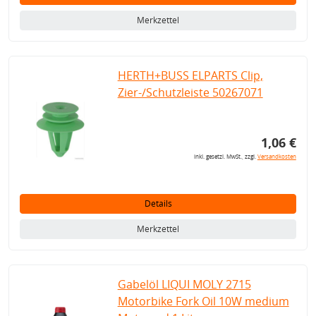
Merkzettel
HERTH+BUSS ELPARTS Clip,
Zier-/Schutzleiste 50267071
1,06 €
inkl. gesetzl. MwSt., zzgl.
Versandkosten
Details
Merkzettel
Gabelöl LIQUI MOLY 2715
Motorbike Fork Oil 10W medium