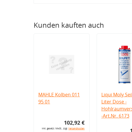
Kunden kauften auch
MAHLE Kolben 011
Liqui Moly Seil
95 01
Liter Dose -
Hohlraumvers
-Art.Nr. 6173
102,92 €
inkl. gesetzl. MwSt., zzgl.
Versandkosten