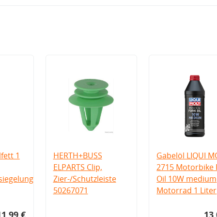
fett 1
HERTH+BUSS
Gabelöl LIQUI M
ELPARTS Clip,
2715 Motorbike 
iegelung
Zier-/Schutzleiste
Oil 10W medium
50267071
Motorrad 1 Liter
11,99 €
13,