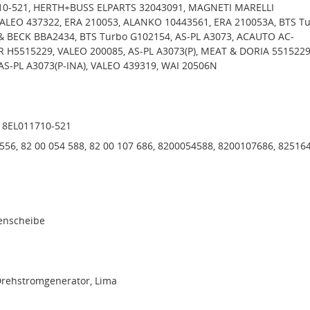
710-521, HERTH+BUSS ELPARTS 32043091, MAGNETI MARELLI
ALEO 437322, ERA 210053, ALANKO 10443561, ERA 210053A, BTS T
 BECK BBA2434, BTS Turbo G102154, AS-PL A3073, ACAUTO AC-
 H5515229, VALEO 200085, AS-PL A3073(P), MEAT & DORIA 5515229
AS-PL A3073(P-INA), VALEO 439319, WAI 20506N
, 8EL011710-521
 556, 82 00 054 588, 82 00 107 686, 8200054588, 8200107686, 825164
menscheibe
Drehstromgenerator, Lima