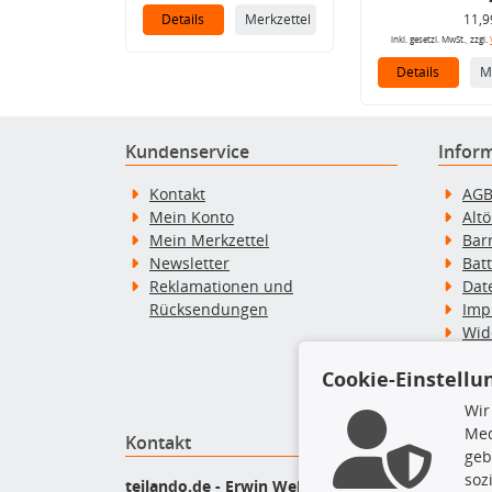
Details
Merkzettel
11,9
inkl. gesetzl. MwSt., zzgl.
Details
M
Kundenservice
Infor
Kontakt
AG
Mein Konto
Alt
Mein Merkzettel
Bar
Newsletter
Bat
Reklamationen und
Dat
Rücksendungen
Imp
Wid
Wid
Cookie-Einstellu
Zah
Wir
Med
Kontakt
Top P
geb
soz
Bel
teilando.de - Erwin Weber GmbH