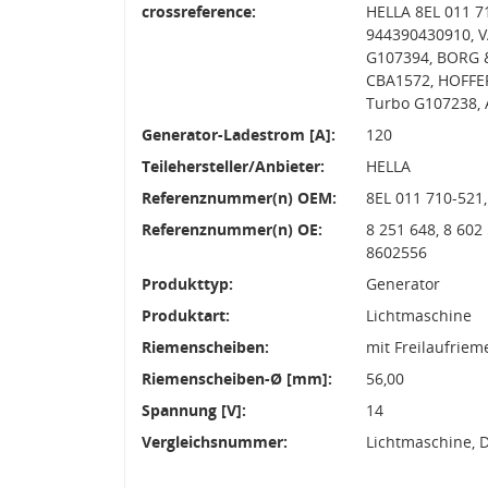
crossreference:
HELLA 8EL 011 
944390430910, V
G107394, BORG &
CBA1572, HOFFER
Turbo G107238, 
Generator-Ladestrom [A]:
120
Teilehersteller/Anbieter:
HELLA
Referenznummer(n) OEM:
8EL 011 710-521
Referenznummer(n) OE:
8 251 648, 8 602
8602556
Produkttyp:
Generator
Produktart:
Lichtmaschine
Riemenscheiben:
mit Freilaufrie
Riemenscheiben-Ø [mm]:
56,00
Spannung [V]:
14
Vergleichsnummer:
Lichtmaschine, 