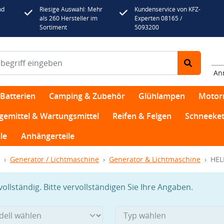
nd
Riesige Auswahl: Mehr
Kundenservice von KFZ-
als 260 Hersteller im
Experten 08165 /
Sortiment
5093200
An
Batterien
Camping & Zubehör
Glühlampen
Motor
egemittel & Wartungsmittel
Reifen & Felgen
Schneeket
le
Anhängerteile
Generator / Lichtmaschine
Generator & Lichtmaschine
HEL
llständig. Bitte vervollständigen Sie Ihre Angaben.