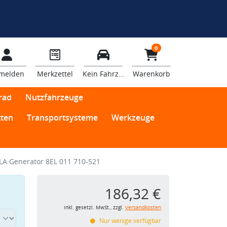
0
melden
Merkzettel
Kein Fahrzeug
Warenkorb
rad
Nutzfahrzeuge
ten
Transportsysteme
Werkzeuge
LA Generator 8EL 011 710-521
186,32 €
inkl. gesetzl. MwSt., zzgl.
Versandkosten
Nur wenige verfügbar