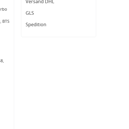
Versand DHL
urbo
GLS
, BTS
Spedition
8,