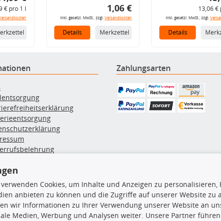
1,06 €
9 € pro 1 l
13,06 € 
Versandkosten
inkl. gesetzl. MwSt., zzgl.
Versandkosten
inkl. gesetzl. MwSt., zzgl.
Versa
erkzettel
Details
Merkzettel
Details
Merkz
mationen
Zahlungsarten
B
ölentsorgung
rierefreiheitserklärung
terieentsorgung
enschutzerklärung
ressum
errufsbelehrung
erruf des Vertrags
ngen
lung & Versand
 verwenden Cookies, um Inhalte und Anzeigen zu personalisieren, 
ien anbieten zu können und die Zugriffe auf unserer Website zu
rodukte
TecDoc Inside
en wir Informationen zu Ihrer Verwendung unserer Website an uns
iale Medien, Werbung und Analysen weiter. Unsere Partner führen
euchtung