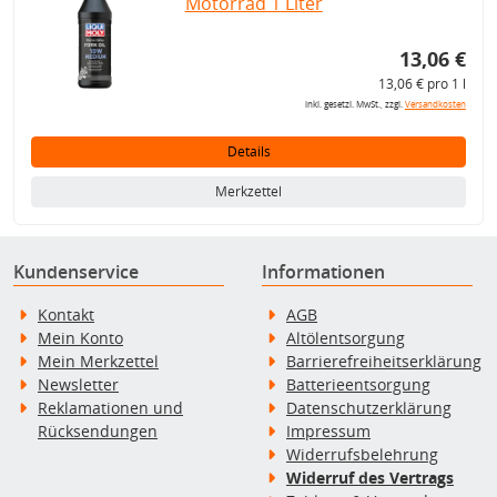
Motorrad 1 Liter
13,06 €
13,06 € pro 1 l
inkl. gesetzl. MwSt., zzgl.
Versandkosten
Details
Merkzettel
Kundenservice
Informationen
Kontakt
AGB
Mein Konto
Altölentsorgung
Mein Merkzettel
Barrierefreiheitserklärung
Newsletter
Batterieentsorgung
Reklamationen und
Datenschutzerklärung
Rücksendungen
Impressum
Widerrufsbelehrung
Widerruf des Vertrags