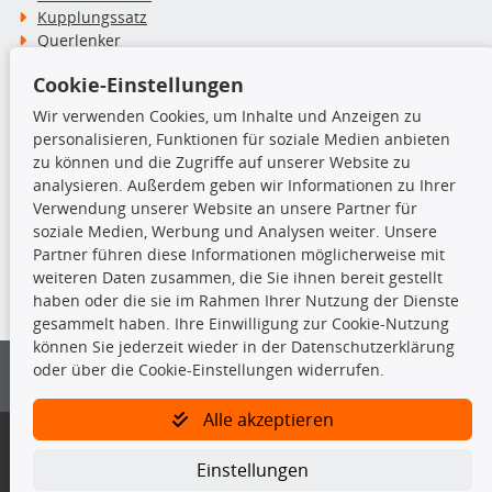
Kupplungssatz
Querlenker
Radlager
Cookie-Einstellungen
Stoßdämpfer
Wir verwenden Cookies, um Inhalte und Anzeigen zu
personalisieren, Funktionen für soziale Medien anbieten
TecDoc Inside
zu können und die Zugriffe auf unserer Website zu
analysieren. Außerdem geben wir Informationen zu Ihrer
Verwendung unserer Website an unsere Partner für
soziale Medien, Werbung und Analysen weiter. Unsere
Partner führen diese Informationen möglicherweise mit
Die hier angezeigten Daten insbesondere die gesamte Datenbank dürfen
weiteren Daten zusammen, die Sie ihnen bereit gestellt
nicht kopiert werden.
haben oder die sie im Rahmen Ihrer Nutzung der Dienste
gesammelt haben. Ihre Einwilligung zur Cookie-Nutzung
Es ist zu unterlassen, die Daten oder die gesamte Datenbank ohne
können Sie jederzeit wieder in der Datenschutzerklärung
vorherige Zustimmung von TecDoc zu vervielfältigen, zu verbreiten
oder über die Cookie-Einstellungen widerrufen.
und/oder diese Handlungen durch Dritte ausführen zu lassen. Ein
Zuwiderhandeln stellt eine Urheberrechtsverletzung dar und wird verfolgt.
Alle akzeptieren
Bitte prüfen Sie, ob das über unseren Onlineshop identifizierte Ersatzteil
auch tatsächlich dem gesuchten Ersatzteil entspricht.
Einstellungen
Gegebenenfalls sind ergänzende Informationen notwendig, um