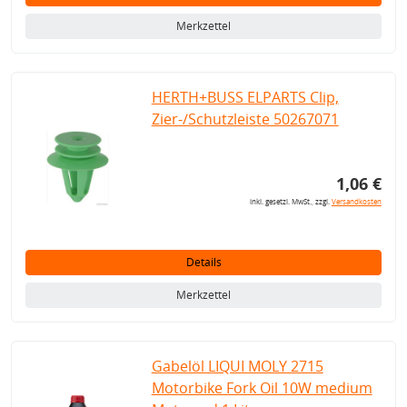
Merkzettel
HERTH+BUSS ELPARTS Clip,
Zier-/Schutzleiste 50267071
1,06 €
inkl. gesetzl. MwSt., zzgl.
Versandkosten
Details
Merkzettel
Gabelöl LIQUI MOLY 2715
Motorbike Fork Oil 10W medium