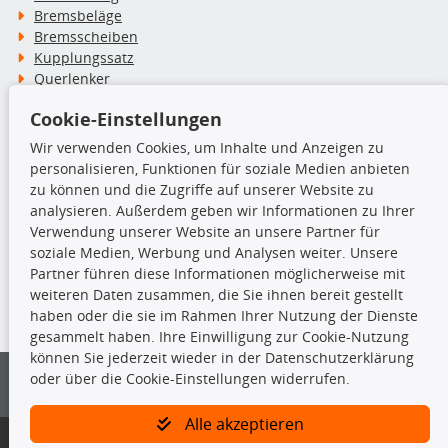
Bremsbeläge
Bremsscheiben
Kupplungssatz
Querlenker
Radlager
Cookie-Einstellungen
Stoßdämpfer
Wir verwenden Cookies, um Inhalte und Anzeigen zu
personalisieren, Funktionen für soziale Medien anbieten
TecDoc Inside
zu können und die Zugriffe auf unserer Website zu
analysieren. Außerdem geben wir Informationen zu Ihrer
Verwendung unserer Website an unsere Partner für
soziale Medien, Werbung und Analysen weiter. Unsere
Partner führen diese Informationen möglicherweise mit
Die hier angezeigten Daten insbesondere die gesamte Datenbank dürfen
weiteren Daten zusammen, die Sie ihnen bereit gestellt
nicht kopiert werden.
haben oder die sie im Rahmen Ihrer Nutzung der Dienste
gesammelt haben. Ihre Einwilligung zur Cookie-Nutzung
Es ist zu unterlassen, die Daten oder die gesamte Datenbank ohne
können Sie jederzeit wieder in der Datenschutzerklärung
vorherige Zustimmung von TecDoc zu vervielfältigen, zu verbreiten
oder über die Cookie-Einstellungen widerrufen.
und/oder diese Handlungen durch Dritte ausführen zu lassen. Ein
Zuwiderhandeln stellt eine Urheberrechtsverletzung dar und wird verfolgt.
Alle akzeptieren
Bitte prüfen Sie, ob das über unseren Onlineshop identifizierte Ersatzteil