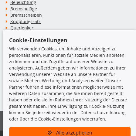
Beleuchtung
Bremsbeläge
Bremsscheiben
Kupplungssatz
Querlenker
Radlager
Cookie-Einstellungen
Stoßdämpfer
Wir verwenden Cookies, um Inhalte und Anzeigen zu
personalisieren, Funktionen für soziale Medien anbieten
TecDoc Inside
zu können und die Zugriffe auf unserer Website zu
analysieren. Außerdem geben wir Informationen zu Ihrer
Verwendung unserer Website an unsere Partner für
soziale Medien, Werbung und Analysen weiter. Unsere
Partner führen diese Informationen möglicherweise mit
Die hier angezeigten Daten insbesondere die gesamte Datenbank dürfen
weiteren Daten zusammen, die Sie ihnen bereit gestellt
nicht kopiert werden.
haben oder die sie im Rahmen Ihrer Nutzung der Dienste
gesammelt haben. Ihre Einwilligung zur Cookie-Nutzung
Es ist zu unterlassen, die Daten oder die gesamte Datenbank ohne
können Sie jederzeit wieder in der Datenschutzerklärung
vorherige Zustimmung von TecDoc zu vervielfältigen, zu verbreiten
oder über die Cookie-Einstellungen widerrufen.
und/oder diese Handlungen durch Dritte ausführen zu lassen. Ein
Zuwiderhandeln stellt eine Urheberrechtsverletzung dar und wird verfolgt.
Alle akzeptieren
Bitte prüfen Sie, ob das über unseren Onlineshop identifizierte Ersatzteil