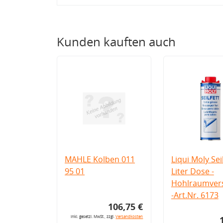
Kunden kauften auch
MAHLE Kolben 011
Liqui Moly Seil
95 01
Liter Dose -
Hohlraumvers
-Art.Nr. 6173
106,75 €
inkl. gesetzl. MwSt., zzgl.
Versandkosten