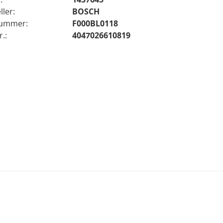
ller:
BOSCH
nummer:
F000BL0118
.:
4047026610819