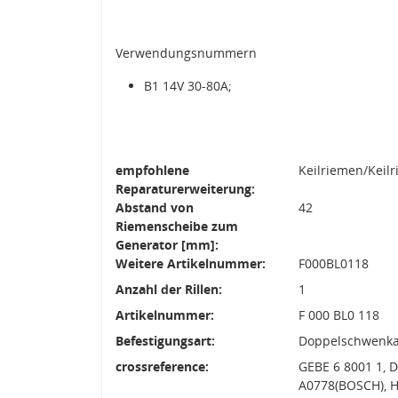
Verwendungsnummern
B1 14V 30-80A;
empfohlene
Keilriemen/Keil
Reparaturerweiterung:
Abstand von
42
Riemenscheibe zum
Generator [mm]:
Weitere Artikelnummer:
F000BL0118
Anzahl der Rillen:
1
Artikelnummer:
F 000 BL0 118
Befestigungsart:
Doppelschwenk
crossreference:
GEBE 6 8001 1, 
A0778(BOSCH), H