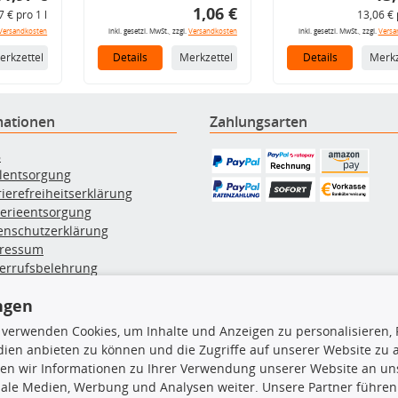
1,06 €
7 € pro 1 l
13,06 € 
Versandkosten
inkl. gesetzl. MwSt., zzgl.
Versandkosten
inkl. gesetzl. MwSt., zzgl.
Versa
erkzettel
Details
Merkzettel
Details
Merkz
mationen
Zahlungsarten
B
ölentsorgung
rierefreiheitserklärung
terieentsorgung
enschutzerklärung
ressum
errufsbelehrung
erruf des Vertrags
ngen
lung & Versand
 verwenden Cookies, um Inhalte und Anzeigen zu personalisieren, 
ien anbieten zu können und die Zugriffe auf unserer Website zu
rodukte
TecDoc Inside
en wir Informationen zu Ihrer Verwendung unserer Website an uns
iale Medien, Werbung und Analysen weiter. Unsere Partner führen
euchtung