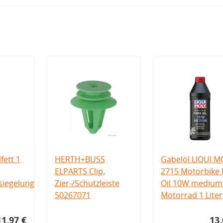
fett 1
HERTH+BUSS
Gabelöl LIQUI M
ELPARTS Clip,
2715 Motorbike 
iegelung
Zier-/Schutzleiste
Oil 10W medium
50267071
Motorrad 1 Liter
11,97 €
13,