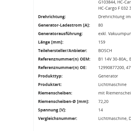
G103844, HC-Car
HC-Cargo F 032 
Drehrichtung:
Drehrichtung im
Generator-Ladestrom [A]:
80
Generatorausführung:
exkl. Vakuumpu
Länge [mm]:
159
Teilehersteller/Anbieter:
BOSCH
Referenznummer(n) OEM:
B1 14V 30-80A;, 
Referenznummer(n) OE:
12990877200, 4
Produkttyp:
Generator
Produktart:
Lichtmaschine
Riemenscheiben:
mit Riemensche
Riemenscheiben-Ø [mm]:
72,20
Spannung [V]:
14
Vergleichsnummer:
Lichtmaschine, 