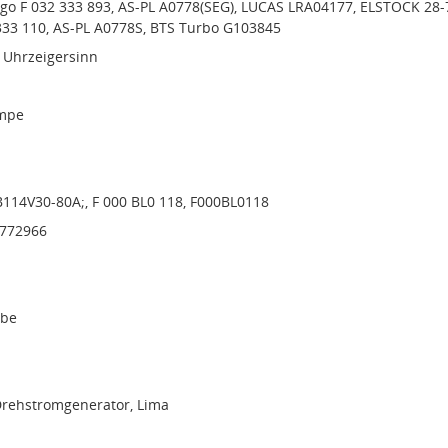
go F 032 333 893, AS-PL A0778(SEG), LUCAS LRA04177, ELSTOCK 28-
333 110, AS-PL A0778S, BTS Turbo G103845
 Uhrzeigersinn
mpe
B114V30-80A;, F 000 BL0 118, F000BL0118
7772966
ibe
Drehstromgenerator, Lima