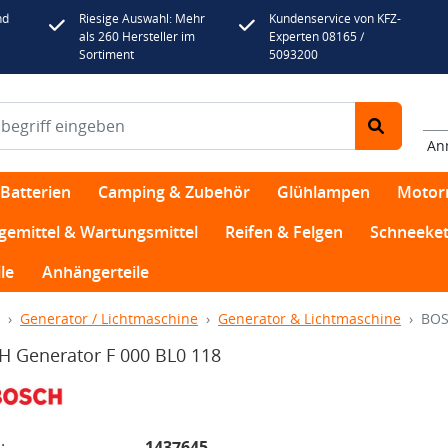
nd
Riesige Auswahl: Mehr
Kundenservice von KFZ-
als 260 Hersteller im
Experten 08165 /
Sortiment
5093200
An
Batterien
Camping & Zubehör
Glühlampen
Motor
egemittel & Wartungsmittel
Reifen & Felgen
Schneeket
le
Anhängerteile
Generator / Lichtmaschine
Generator & Lichtmaschine
BOS
 Generator F 000 BL0 118
:
1437645