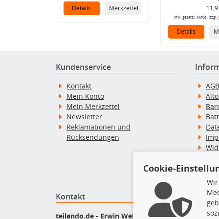
Details
Merkzettel
11,9
inkl. gesetzl. MwSt., zzgl.
Details
M
Kundenservice
Infor
Kontakt
AG
Mein Konto
Alt
Mein Merkzettel
Bar
Newsletter
Bat
Reklamationen und
Dat
Rücksendungen
Imp
Wid
Wid
Cookie-Einstellu
Zah
Wir
Med
Kontakt
Top P
geb
soz
Bel
teilando.de - Erwin Weber GmbH