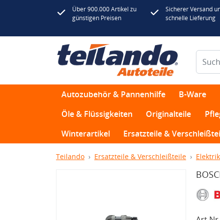
Über 900.000 Artikel zu
Sicherer Versand u
günstigen Preisen
schnelle Lieferung
Autozubehör & Pannenhilfe
B-Ware
Öle & Flüssigkeiten
Originalteile
Pfl
Winterartikel
Ersatzteile & Verschleißtei
Teilando
Ersatzteile & Verschleißteile
Elektrik
BOSCH
Art.Nr.