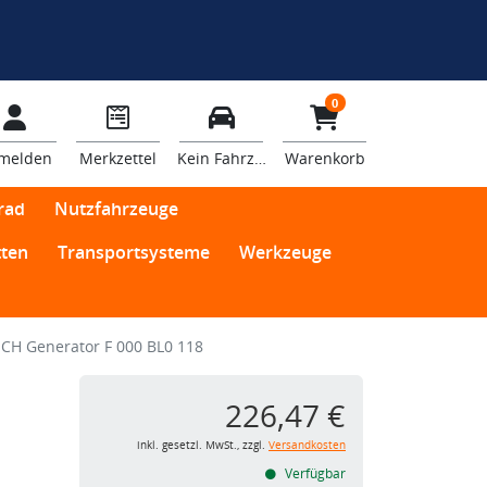
0
melden
Merkzettel
Kein Fahrzeug
Warenkorb
rad
Nutzfahrzeuge
ten
Transportsysteme
Werkzeuge
CH Generator F 000 BL0 118
226,47 €
inkl. gesetzl. MwSt., zzgl.
Versandkosten
Verfügbar