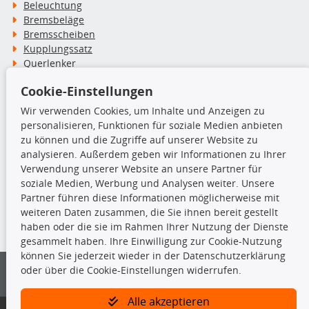
Beleuchtung
Bremsbeläge
Bremsscheiben
Kupplungssatz
Querlenker
Radlager
Cookie-Einstellungen
Stoßdämpfer
Wir verwenden Cookies, um Inhalte und Anzeigen zu
personalisieren, Funktionen für soziale Medien anbieten
TecDoc Inside
zu können und die Zugriffe auf unserer Website zu
analysieren. Außerdem geben wir Informationen zu Ihrer
Verwendung unserer Website an unsere Partner für
soziale Medien, Werbung und Analysen weiter. Unsere
Partner führen diese Informationen möglicherweise mit
Die hier angezeigten Daten insbesondere die gesamte Datenbank dürfen
weiteren Daten zusammen, die Sie ihnen bereit gestellt
nicht kopiert werden.
haben oder die sie im Rahmen Ihrer Nutzung der Dienste
gesammelt haben. Ihre Einwilligung zur Cookie-Nutzung
Es ist zu unterlassen, die Daten oder die gesamte Datenbank ohne
können Sie jederzeit wieder in der Datenschutzerklärung
vorherige Zustimmung von TecDoc zu vervielfältigen, zu verbreiten
oder über die Cookie-Einstellungen widerrufen.
und/oder diese Handlungen durch Dritte ausführen zu lassen. Ein
Zuwiderhandeln stellt eine Urheberrechtsverletzung dar und wird verfolgt.
Alle akzeptieren
Bitte prüfen Sie, ob das über unseren Onlineshop identifizierte Ersatzteil