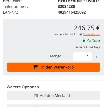
Hersteller:
HERTH+BUSS ELPARTS
Teilenummer:
32084230
EAN-Nr.:
4029416425692
246,75 €
inkl. gesetzl. MwSt., zzgl.
Versandkosten
Verfügbar
Lieferzeit:
3-4 Tage
Menge:
−
+
In den Warenkorb
Weitere Optionen
Auf den Merkzettel