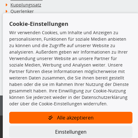
Kupplungssatz
Querlenker
Radlager
Cookie-Einstellungen
Stoßdämpfer
Wir verwenden Cookies, um Inhalte und Anzeigen zu
personalisieren, Funktionen für soziale Medien anbieten
TecDoc Inside
zu können und die Zugriffe auf unserer Website zu
analysieren. Außerdem geben wir Informationen zu Ihrer
Verwendung unserer Website an unsere Partner für
soziale Medien, Werbung und Analysen weiter. Unsere
Partner führen diese Informationen möglicherweise mit
Die hier angezeigten Daten insbesondere die gesamte Datenbank dürfen
weiteren Daten zusammen, die Sie ihnen bereit gestellt
nicht kopiert werden.
haben oder die sie im Rahmen Ihrer Nutzung der Dienste
gesammelt haben. Ihre Einwilligung zur Cookie-Nutzung
Es ist zu unterlassen, die Daten oder die gesamte Datenbank ohne
können Sie jederzeit wieder in der Datenschutzerklärung
vorherige Zustimmung von TecDoc zu vervielfältigen, zu verbreiten
oder über die Cookie-Einstellungen widerrufen.
und/oder diese Handlungen durch Dritte ausführen zu lassen. Ein
Zuwiderhandeln stellt eine Urheberrechtsverletzung dar und wird verfolgt.
Alle akzeptieren
Bitte prüfen Sie, ob das über unseren Onlineshop identifizierte Ersatzteil
auch tatsächlich dem gesuchten Ersatzteil entspricht.
Einstellungen
Gegebenenfalls sind ergänzende Informationen notwendig, um