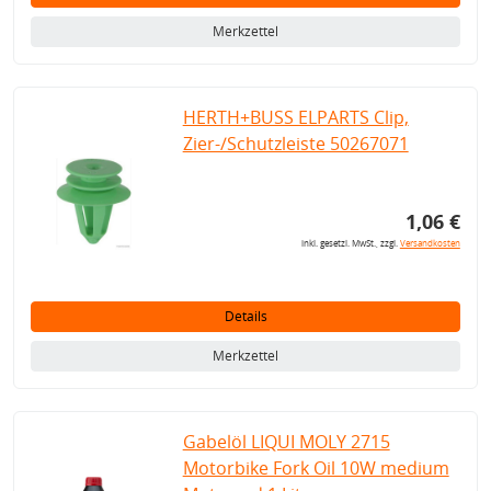
Merkzettel
HERTH+BUSS ELPARTS Clip,
Zier-/Schutzleiste 50267071
1,06 €
inkl. gesetzl. MwSt., zzgl.
Versandkosten
Details
Merkzettel
Gabelöl LIQUI MOLY 2715
Motorbike Fork Oil 10W medium