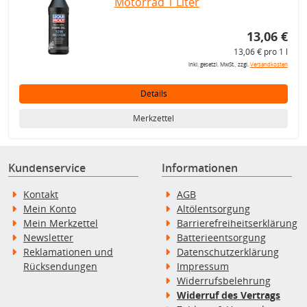
Motorrad 1 Liter
13,06 €
13,06 € pro 1 l
inkl. gesetzl. MwSt., zzgl.
Versandkosten
Details
Merkzettel
Kundenservice
Informationen
Kontakt
AGB
Mein Konto
Altölentsorgung
Mein Merkzettel
Barrierefreiheitserklärung
Newsletter
Batterieentsorgung
Reklamationen und
Datenschutzerklärung
Rücksendungen
Impressum
Widerrufsbelehrung
Widerruf des Vertrags