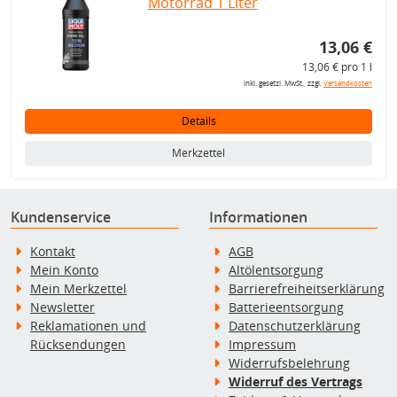
Motorrad 1 Liter
13,06 €
13,06 € pro 1 l
inkl. gesetzl. MwSt., zzgl.
Versandkosten
Details
Merkzettel
Kundenservice
Informationen
Kontakt
AGB
Mein Konto
Altölentsorgung
Mein Merkzettel
Barrierefreiheitserklärung
Newsletter
Batterieentsorgung
Reklamationen und
Datenschutzerklärung
Rücksendungen
Impressum
Widerrufsbelehrung
Widerruf des Vertrags