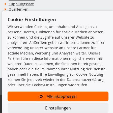
Kupplungssatz
Querlenker
Radlager
Cookie-Einstellungen
Stoßdämpfer
Wir verwenden Cookies, um Inhalte und Anzeigen zu
personalisieren, Funktionen für soziale Medien anbieten
TecDoc Inside
zu können und die Zugriffe auf unserer Website zu
analysieren. Außerdem geben wir Informationen zu Ihrer
Verwendung unserer Website an unsere Partner für
soziale Medien, Werbung und Analysen weiter. Unsere
Partner führen diese Informationen möglicherweise mit
Die hier angezeigten Daten insbesondere die gesamte Datenbank dürfen
weiteren Daten zusammen, die Sie ihnen bereit gestellt
nicht kopiert werden.
haben oder die sie im Rahmen Ihrer Nutzung der Dienste
gesammelt haben. Ihre Einwilligung zur Cookie-Nutzung
Es ist zu unterlassen, die Daten oder die gesamte Datenbank ohne
können Sie jederzeit wieder in der Datenschutzerklärung
vorherige Zustimmung von TecDoc zu vervielfältigen, zu verbreiten
oder über die Cookie-Einstellungen widerrufen.
und/oder diese Handlungen durch Dritte ausführen zu lassen. Ein
Zuwiderhandeln stellt eine Urheberrechtsverletzung dar und wird verfolgt.
Alle akzeptieren
Bitte prüfen Sie, ob das über unseren Onlineshop identifizierte Ersatzteil
auch tatsächlich dem gesuchten Ersatzteil entspricht.
Einstellungen
Gegebenenfalls sind ergänzende Informationen notwendig, um