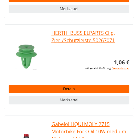
Merkzettel
HERTH+BUSS ELPARTS Clip,
Zier-/Schutzleiste 50267071
1,06 €
inkl. gesetzl. MwSt., zzgl.
Versandkosten
Details
Merkzettel
Gabelöl LIQUI MOLY 2715
Motorbike Fork Oil 10W medium